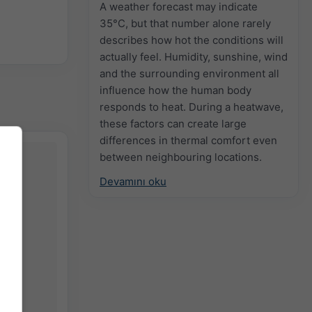
A weather forecast may indicate
35°C, but that number alone rarely
describes how hot the conditions will
actually feel. Humidity, sunshine, wind
and the surrounding environment all
influence how the human body
responds to heat. During a heatwave,
these factors can create large
differences in thermal comfort even
between neighbouring locations.
Devamını oku