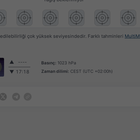
ilebilirliği çok yüksek seviyesindedir. Farklı tahminleri
MultiM
▲
----
Basınç:
1023 hPa
Zaman dilimi:
CEST (UTC +02:00h)
▼
17:18