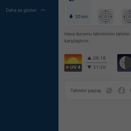
Daha az göster
20 km
Hava durumu tahmininin tahmin ed
karşılaştırın.
▲
06:16
UV 4
▼
21:20
Tahmini paylaş