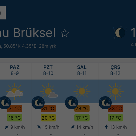
u Brüksel
4 
a
,
50.85°K 4.35°E,
28m yrk
PAZ
PZT
SAL
ÇRŞ
8-9
8-10
8-11
8-12
31 °C
31 °C
28 °C
33 °C
16 °C
20 °C
17 °C
17 °C
9 km/h
15 km/h
14 km/h
13 km/h
-
-
-
-