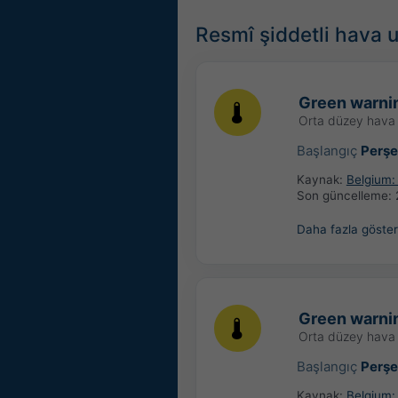
Resmî şiddetli hava u
Green warnin
Orta düzey hava 
Başlangıç
Perş
Kaynak:
Belgium: 
Son güncelleme:
Daha fazla göster
Green warnin
Orta düzey hava 
Başlangıç
Perş
Kaynak:
Belgium: 