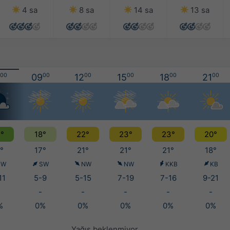
4 sa
8 sa
14 sa
13 sa
00
09
00
12
00
15
00
18
00
21
00
°
18°
22°
23°
23°
20°
°
17°
21°
21°
21°
18°
SW
SW
NW
NW
KKB
KB
11
5-9
5-15
7-19
7-16
9-21
-
-
-
-
-
%
0%
0%
0%
0%
0%
Yağış beklenmiyor