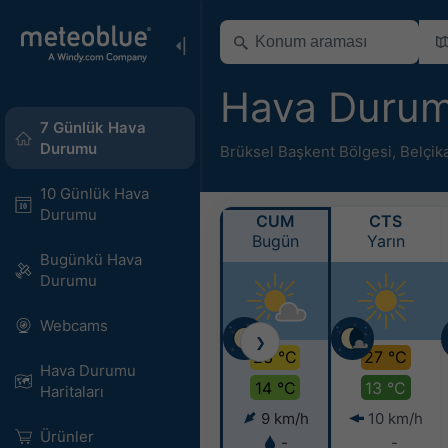
Hava Durum
7 Günlük Hava
Durumu
Brüksel Başkent Bölgesi
,
Belçik
10 Günlük Hava
Durumu
CUM
CTS
Bugün
Yarın
Bugünkü Hava
Durumu
Webcams
❯
23 °C
27 °C
Hava Durumu
14 °C
13 °C
Haritaları​
9 km/h
10 km/h
Ürünler
-
-