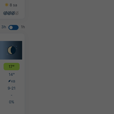
8 sa
14 sa
11 sa
7 sa
3h
1h
17°
14°
KB
9-21
-
0%