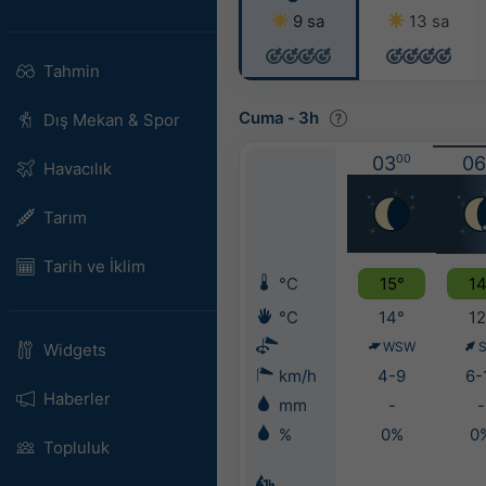
9 sa
13 sa
Tahmin
Cuma
-
3h
Dış Mekan & Spor
03
00
06
Havacılık
Tarım
Tarih ve İklim
°C
15°
14
°C
14°
12
WSW
Widgets
km/h
4-9
6-
Haberler
mm
-
-
%
0%
0
Topluluk