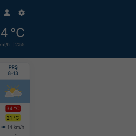
14 °C
km/h
2:55
PRŞ
CUM
CTS
PAZ
8-13
8-14
8-15
8-16
34 °C
30 °C
29 °C
26 °C
21 °C
19 °C
18 °C
18 °C
14 km/h
11 km/h
6 km/h
12 km/h
-
-
-
-