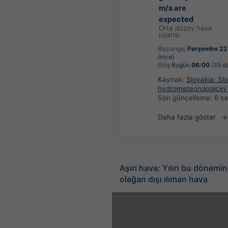
m/s are
expected
Orta düzey hava
uyarısı
Başlangıç
Perşembe 22
önce)
Bitiş
Bugün
06:00
(35 da
Kaynak:
Slovakia: Sl
hydrometeorologický
Son güncelleme:
6 s
Daha fazla göster
Aşırı hava: Yılın bu dönemi
olağan dışı ılıman hava