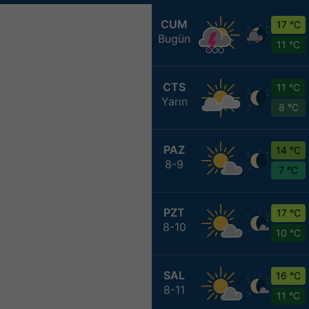
CUM
17 °C
Bugün
11 °C
CTS
11 °C
Yarın
8 °C
PAZ
14 °C
8-9
7 °C
PZT
17 °C
8-10
10 °C
SAL
16 °C
8-11
11 °C