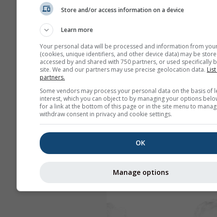
Store and/or access information on a device
Learn more
Your personal data will be processed and information from you
(cookies, unique identifiers, and other device data) may be store
accessed by and shared with 750 partners, or used specifically b
site. We and our partners may use precise geolocation data.
List
partners.
Some vendors may process your personal data on the basis of l
interest, which you can object to by managing your options belo
for a link at the bottom of this page or in the site menu to manag
withdraw consent in privacy and cookie settings.
OK
Manage options