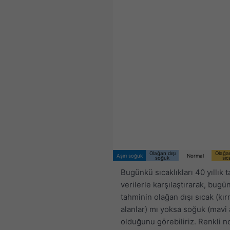
Olağan dışı
Olağan
Aşırı soğuk
Normal
soğuk
sıc
Bugünkü sıcaklıkları 40 yıllık t
verilerle karşılaştırarak, bugü
tahminin olağan dışı sıcak (kır
alanlar) mı yoksa soğuk (mavi 
olduğunu görebiliriz. Renkli n