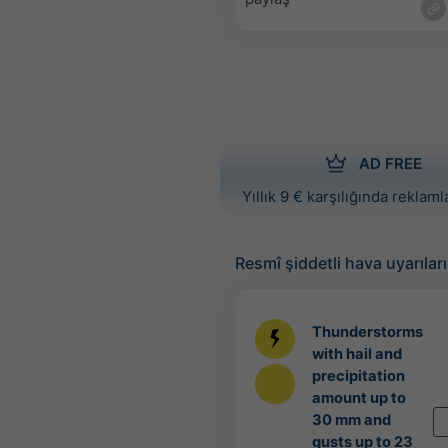
AD FREE
Yıllık 9 € karşılığında reklamla
Resmî şiddetli hava uyarıları
Thunderstorms
with hail and
precipitation
amount up to
30 mm and
gusts up to 23