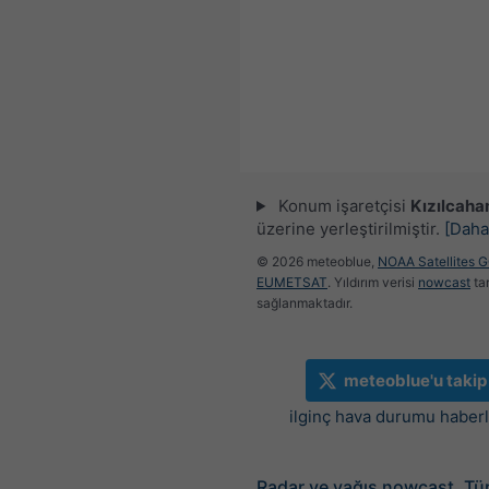
Konum işaretçisi
Kızılcah
üzerine yerleştirilmiştir.
[Daha
© 2026 meteoblue,
NOAA Satellites 
EUMETSAT
. Yıldırım verisi
nowcast
ta
sağlanmaktadır.
meteoblue'u takip
ilginç hava durumu haberle
Radar ve yağış nowcast, Tü