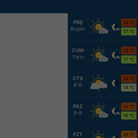
PRŞ
32 °C
Bugün
17 °C
CUM
33 °C
Yarın
17 °C
CTS
32 °C
8-8
18 °C
PAZ
31 °C
8-9
16 °C
PZT
29 °C