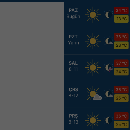
PAZ
34 °C
Bugün
23 °C
PZT
36 °C
Yarın
23 °C
SAL
37 °C
8-11
24 °C
ÇRŞ
36 °C
8-12
25 °C
PRŞ
36 °C
8-13
25 °C