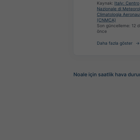
Kaynak:
Italy: Centro
Nazionale di Meteoro
Climatologia Aeronau
(CNMCA)
Son güncelleme:
12 d
önce
Daha fazla göster
Noale için saatlik hava dur