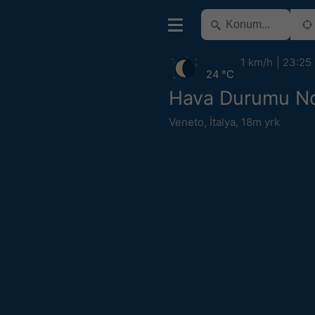
1 km/h
23:25
24 °C
Hava Durumu N
Veneto
,
İtalya
,
18m yrk