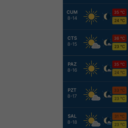
CUM
35 °C
8-14
24 °C
CTS
36 °C
8-15
23 °C
PAZ
35 °C
8-16
24 °C
PZT
33 °C
8-17
23 °C
SAL
31 °C
8-18
23 °C