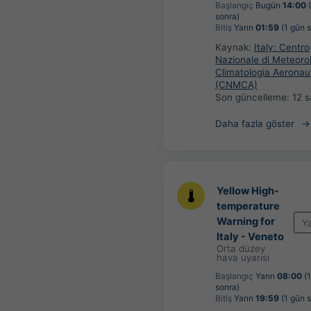
Başlangıç
Bugün
14:00
(
sonra)
Bitiş
Yarın
01:59
(1 gün 
Kaynak:
Italy: Centro
Nazionale di Meteoro
Climatologia Aeronau
(CNMCA)
Son güncelleme:
12 
Daha fazla göster
Yellow High-
temperature
Warning for
Y
Italy - Veneto
Orta düzey
hava uyarısı
Başlangıç
Yarın
08:00
(1
sonra)
Bitiş
Yarın
19:59
(1 gün 