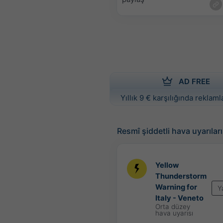
AD FREE
Yıllık 9 € karşılığında reklamla
Resmî şiddetli hava uyarıları
Yellow
Thunderstorm
Warning for
Y
Italy - Veneto
Orta düzey
hava uyarısı