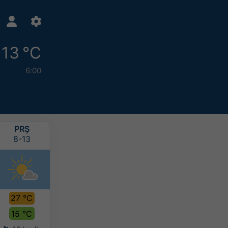
13 °C
6:00
PRŞ
CUM
CTS
PAZ
8-13
8-14
8-15
8-16
27 °C
27 °C
26 °C
24 °C
15 °C
16 °C
16 °C
15 °C