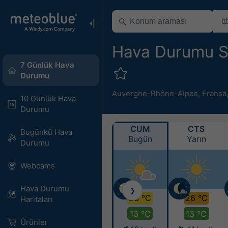
Hava Durumu S
7 Günlük Hava
Durumu
Auvergne-Rhône-Alpes
,
Fransa
10 Günlük Hava
Durumu
CUM
CTS
Bugünkü Hava
Bugün
Yarın
Durumu
Webcams
Hava Durumu
❯
23 °C
26 °C
Haritaları​
13 °C
13 °C
Ürünler