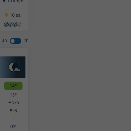
10 km/h
9 km/h
8 km/h
9 km/h
-
-
-
5-10 mm
10 sa
13 sa
8 sa
7 sa
3h
1h
14°
13°
DKB
8-8
-
0%