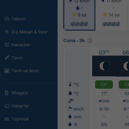
12 km/h
11 km/h
-
-
9 sa
14 sa
Tahmin
Dış Mekan & Spor
Cuma
-
3h
Havacılık
03
00
06
Tarım
Tarih ve İklim
°C
13°
13
Widgets
°C
11°
10
DKB
D
Haberler
km/h
9-10
8-
mm
-
-
Topluluk
%
0%
0