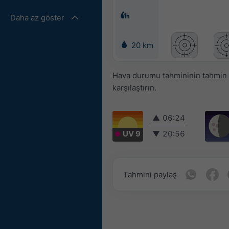
Daha az göster
20 km
Hava durumu tahmininin tahmin ed
karşılaştırın.
▲
06:24
UV 9
▼
20:56
Tahmini paylaş