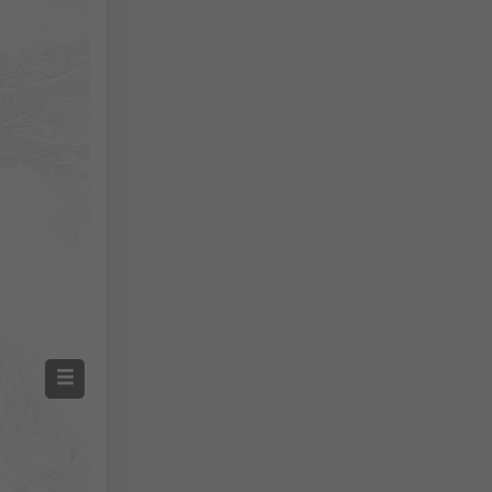
Ölçülen Sıcaklık
Ölçülen Yağış
Screenshot
©