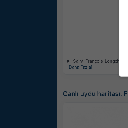
Saint-François-Longchamp iç
[Daha Fazla]
Canlı uydu haritası, 