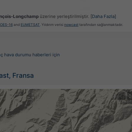
ançois-Longchamp
üzerine yerleştirilmiştir.
[Daha Fazla]
GOES-16
and
EUMETSAT
. Yıldırım verisi
nowcast
tarafından sağlanmaktadır.
nç hava durumu haberleri için
ast, Fransa
©