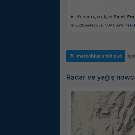
Konum işaretçisi
Saint-Fr
© 2026 meteoblue,
NOAA Satellites 
meteoblue'u takip et
ilgi
Radar ve yağış nowc