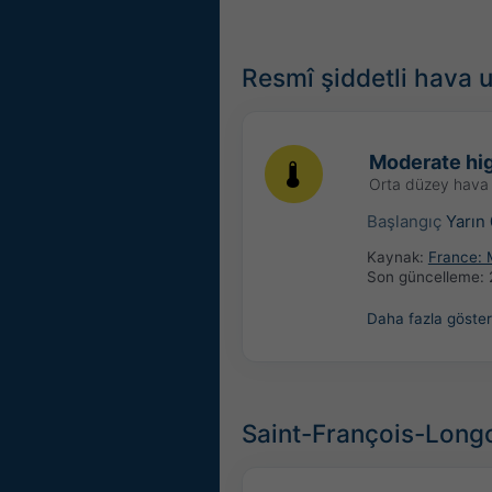
Resmî şiddetli hava u
Moderate hi
Orta düzey hava 
Başlangıç
Yarın
Kaynak:
France: 
Son güncelleme:
Daha fazla göster
Saint-François-Longc