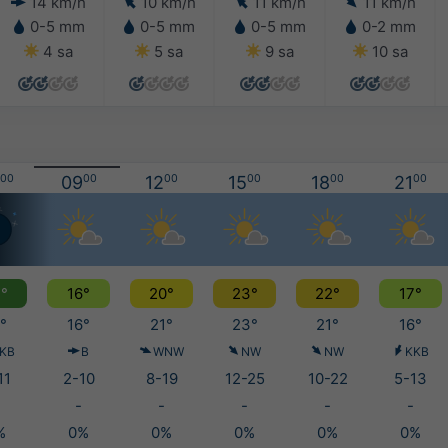
14 km/h
10 km/h
11 km/h
11 km/h
0-5 mm
0-5 mm
0-5 mm
0-2 mm
4 sa
5 sa
9 sa
10 sa
00
09
00
12
00
15
00
18
00
21
00
°
16°
20°
23°
22°
17°
°
16°
21°
23°
21°
16°
KB
B
WNW
NW
NW
KKB
11
2-10
8-19
12-25
10-22
5-13
-
-
-
-
-
%
0%
0%
0%
0%
0%