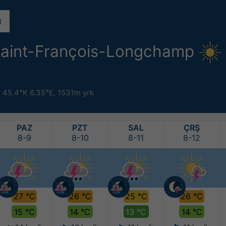
aint-François-Longchamp
,
45.4°K 6.35°E,
1531m yrk
PAZ
PZT
SAL
ÇRŞ
8-9
8-10
8-11
8-12
27 °C
26 °C
25 °C
26 °C
15 °C
14 °C
13 °C
14 °C