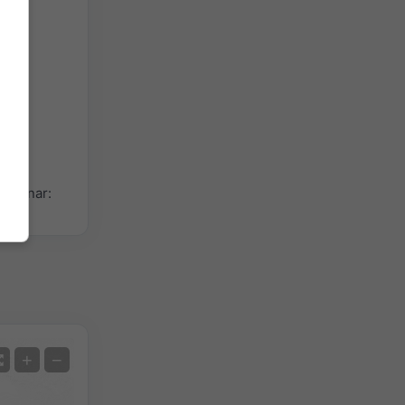
e sunar:
Uydu
+
−
Radarsız
Radar İle