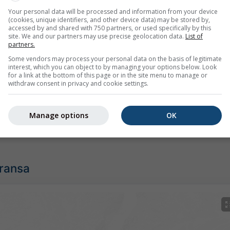
Your personal data will be processed and information from your device
(cookies, unique identifiers, and other device data) may be stored by,
accessed by and shared with 750 partners, or used specifically by this
site. We and our partners may use precise geolocation data.
List of
partners.
Some vendors may process your personal data on the basis of legitimate
interest, which you can object to by managing your options below. Look
for a link at the bottom of this page or in the site menu to manage or
withdraw consent in privacy and cookie settings.
in 5 günlük meteogramımız tüm hava bilgilerini 3 basit grafikt
Manage options
OK
Fransa