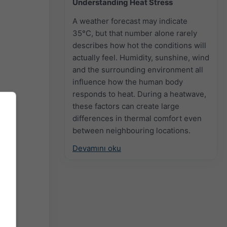
Understanding Heat Stress
A weather forecast may indicate
35°C, but that number alone rarely
describes how hot the conditions will
actually feel. Humidity, sunshine, wind
and the surrounding environment all
influence how the human body
responds to heat. During a heatwave,
these factors can create large
differences in thermal comfort even
between neighbouring locations.
Devamını oku