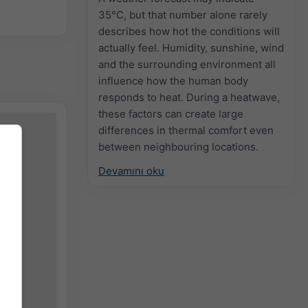
35°C, but that number alone rarely
describes how hot the conditions will
actually feel. Humidity, sunshine, wind
and the surrounding environment all
influence how the human body
responds to heat. During a heatwave,
these factors can create large
+
−
differences in thermal comfort even
between neighbouring locations.
Devamını oku