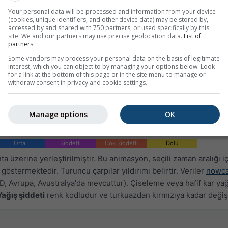
Your personal data will be processed and information from your device
(cookies, unique identifiers, and other device data) may be stored by,
accessed by and shared with 750 partners, or used specifically by this
site. We and our partners may use precise geolocation data.
List of
partners.
Some vendors may process your personal data on the basis of legitimate
interest, which you can object to by managing your options below. Look
for a link at the bottom of this page or in the site menu to manage or
withdraw consent in privacy and cookie settings.
Manage options
OK
Orta
Şiddetli
Çok Şiddetli
Dolu
ta üzerine yerleştirilmiştir. Bu animasyon, seçili zaman aralığı i
 göstermektedir. Turuncu çarpılar yıldırımı belirtir. Veriler
nowca
, Avrupa, Avustralya'da mevcuttur). Çiseleme veya hafif kar yağı
Yağış şiddeti
renk kodludur ve turkuazdan kırmızıya kadar değişi