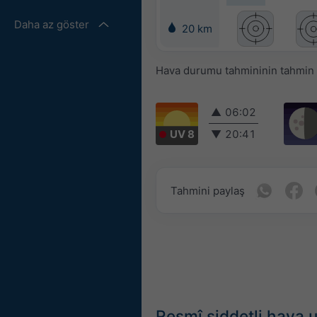
Daha az göster
20 km
Hava durumu tahmininin tahmin ed
▲
06:02
UV 8
▼
20:41
Tahmini paylaş
Resmî şiddetli hava u