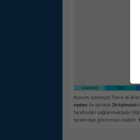
Çiseleme
Hafif
Konum işaretçisi Torre di Bren
radarı
ile birlikte
2h tahmini
ni
tarafından sağlanmaktadır (ABD
tarafından görünmez olabilir.