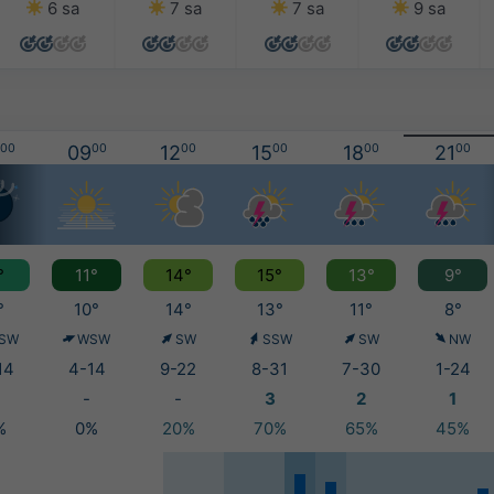
6 sa
7 sa
7 sa
9 sa
00
09
00
12
00
15
00
18
00
21
00
°
11°
14°
15°
13°
9°
°
10°
14°
13°
11°
8°
SW
WSW
SW
SSW
SW
NW
14
4-14
9-22
8-31
7-30
1-24
-
-
3
2
1
%
0%
20%
70%
65%
45%