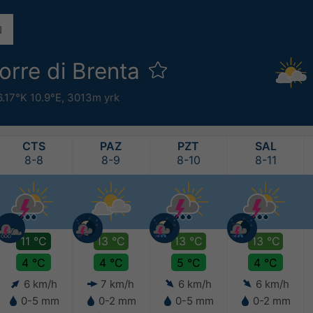
rre di Brenta
.17°K 10.9°E,
3013m yrk
CTS
PAZ
PZT
SAL
8-8
8-9
8-10
8-11
11 °C
13 °C
13 °C
13 °C
4 °C
4 °C
5 °C
4 °C
6 km/h
7 km/h
6 km/h
6 km/h
0-5 mm
0-2 mm
0-5 mm
0-2 mm