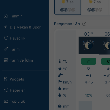
7 sa
7 sa
Tahmin
Perşembe
-
3h
Dış Mekan & Spor
03
00
06
Havacılık
Tarım
Tarih ve İklim
°C
7°
6
°C
5°
4
B
W
Widgets
km/h
4-15
3-
mm
-
-
Haberler
%
10%
0
Topluluk
mm