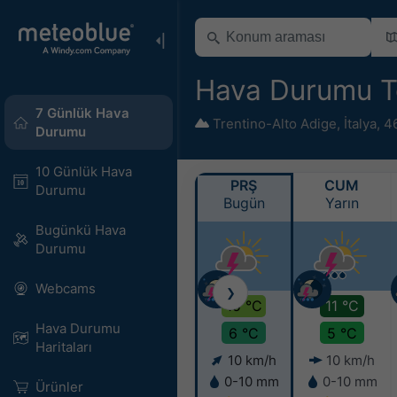
Hava Durumu To
7 Günlük Hava
Trentino-Alto Adige
,
İtalya
,
46
Durumu
10 Günlük Hava
PRŞ
CUM
Durumu
Bugün
Yarın
Bugünkü Hava
Durumu
Webcams
❯
15 °C
11 °C
Hava Durumu
6 °C
5 °C
Haritaları​
10 km/h
10 km/h
0-10 mm
0-10 mm
Ürünler