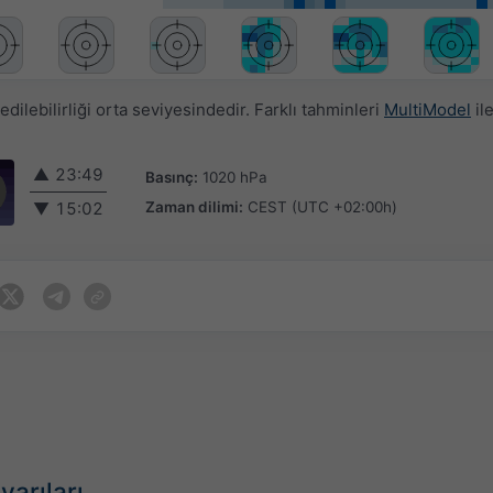
ilebilirliği orta seviyesindedir. Farklı tahminleri
MultiModel
ile
▲
23:49
Basınç:
1020 hPa
Zaman dilimi:
CEST (UTC +02:00h)
▼
15:02
yarıları