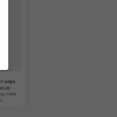
çin
yağış
st.de
şı, radar
r.