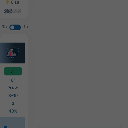
6 sa
7 sa
8 sa
9 sa
3h
1h
7°
6°
NW
3-19
2
40%