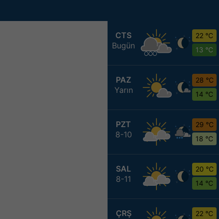
CTS
22 °C
Bugün
13 °C
PAZ
28 °C
Yarın
14 °C
PZT
29 °C
8-10
18 °C
SAL
20 °C
8-11
14 °C
ÇRŞ
22 °C