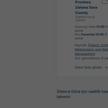
Y
Province
Zielona Gora
County
Şiddetli hava
uyarısı
Başlangıç
Yarın
13:00
(1
sonra)
Bitiş
Pazartesi 18:00
(2
sonra)
Kaynak:
Poland: Insti
Meteorology and Wat
Management
Son güncelleme:
6 s
Daha fazla göster
Zielona Góra için saatlik h
tahmini