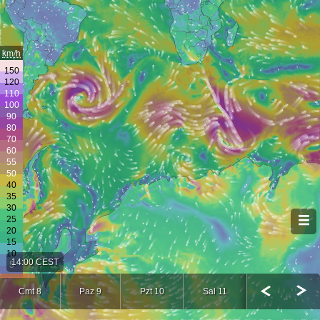
km/h
14:00 CEST
Cmt 8
Paz 9
Pzt 10
Sal 11