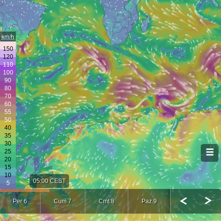
km/h
05:00 CEST
Per 6
Cum 7
Cmt 8
Paz 9