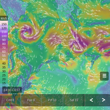
km/h
14:00 CEST
Cmt 8
Paz 9
Pzt 10
Sal 11