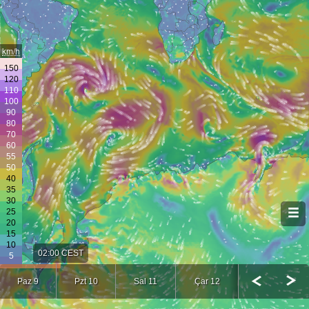
km/h
02:00 CEST
Paz 9
Pzt 10
Sal 11
Çar 12