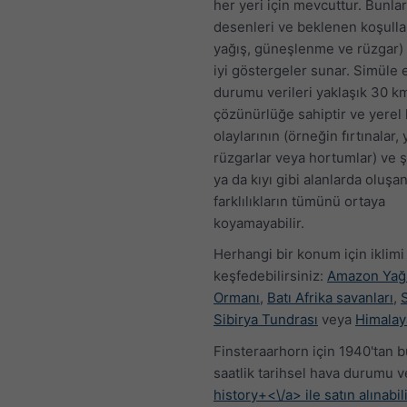
her yeri için mevcuttur. Bunlar,
desenleri ve beklenen koşullar
yağış, güneşlenme ve rüzgar)
iyi göstergeler sunar. Simüle 
durumu verileri yaklaşık 30 
çözünürlüğe sahiptir ve yerel
olaylarının (örneğin fırtınalar, 
rüzgarlar veya hortumlar) ve ş
ya da kıyı gibi alanlarda oluşa
farklılıkların tümünü ortaya
koyamayabilir.
Herhangi bir konum için iklimi
keşfedebilirsiniz:
Amazon Ya
Ormanı
,
Batı Afrika savanları
,
Sibirya Tundrası
veya
Himalay
Finsteraarhorn için 1940'tan 
saatlik tarihsel hava durumu ve
history+<\/a> ile satın alınabili