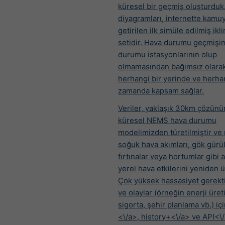
küresel bir geçmiş oluşturduk.
diyagramları, internette kamuy
getirilen ilk simüle edilmiş ikl
setidir. Hava durumu geçmişim
durumu istasyonlarının olup
olmamasından bağımsız olara
herhangi bir yerinde ve herhan
zamanda kapsam sağlar.
Veriler, yaklaşık 30km çözünü
küresel NEMS hava durumu
modelimizden türetilmiştir ve ı
soğuk hava akımları, gök gürül
fırtınalar veya hortumlar gibi ay
yerel hava etkilerini yeniden 
Çok yüksek hassasiyet gerekti
ve olaylar (örneğin enerji üret
sigorta, şehir planlama vb.) iç
<\/a>,
history+<\/a> ve
API<\