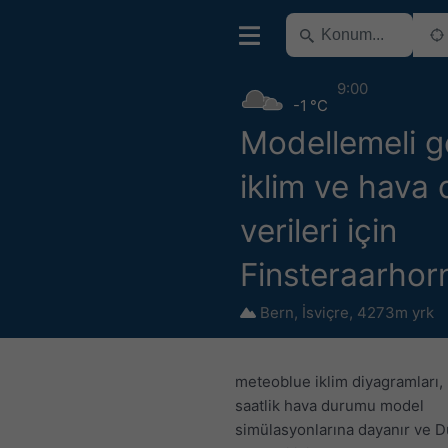
9:00
-1 °C
Modellemeli 
iklim ve hava
verileri için
Finsteraarhor
Bern
,
İsviçre
,
4273m yrk
meteoblue iklim diyagramları, 3
saatlik hava durumu model
simülasyonlarına dayanır ve D