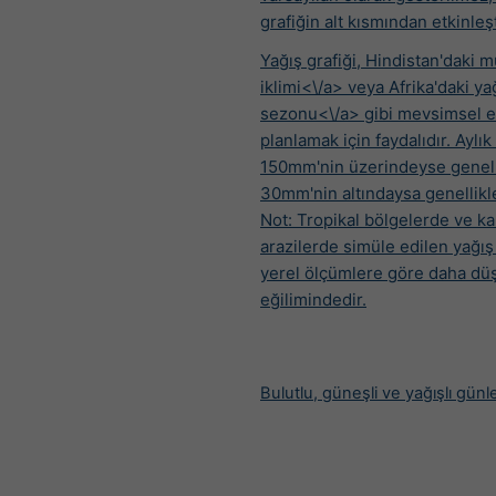
grafiğin alt kısmından etkinleşti
Yağış grafiği,
Hindistan'daki 
iklimi<\/a> veya
Afrika'daki ya
sezonu<\/a> gibi mevsimsel et
planlamak için faydalıdır. Aylık
150mm'nin üzerindeyse genelli
30mm'nin altındaysa genellikl
Not: Tropikal bölgelerde ve k
arazilerde simüle edilen yağış 
yerel ölçümlere göre daha dü
eğilimindedir.
Bulutlu, güneşli ve yağışlı günl