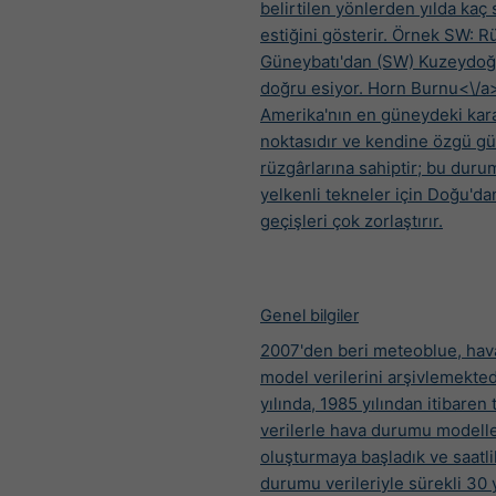
belirtilen yönlerden yılda kaç 
estiğini gösterir. Örnek SW: R
Güneybatı'dan (SW) Kuzeydoğ
doğru esiyor.
Horn Burnu<\/a
Amerika'nın en güneydeki kar
noktasıdır ve kendine özgü gü
rüzgârlarına sahiptir; bu durum
yelkenli tekneler için Doğu'da
geçişleri çok zorlaştırır.
Genel bilgiler
2007'den beri meteoblue, ha
model verilerini arşivlemekted
yılında, 1985 yılından itibaren 
verilerle hava durumu modelle
oluşturmaya başladık ve saatl
durumu verileriyle sürekli 30 y