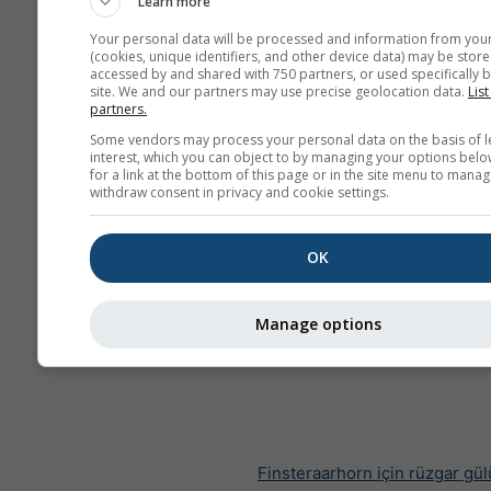
Learn more
Your personal data will be processed and information from you
(cookies, unique identifiers, and other device data) may be store
accessed by and shared with 750 partners, or used specifically b
site. We and our partners may use precise geolocation data.
List
partners.
Some vendors may process your personal data on the basis of l
interest, which you can object to by managing your options belo
for a link at the bottom of this page or in the site menu to manag
withdraw consent in privacy and cookie settings.
OK
Manage options
Finsteraarhorn için rüzgar gül