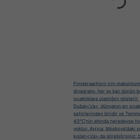
Finsteraarhorn için maksimum 
diyagramı, her ay kaç günün be
sıcaklıklara ulaştığını gösterir.
Dubai<\/a>, dünyanın en sıca
şehirlerinden biridir ve Temm
40°C'nin altında neredeyse hi
yoktur. Ayrıca,
Moskova'daki 
kışları<\/a> da görebilirsiniz;