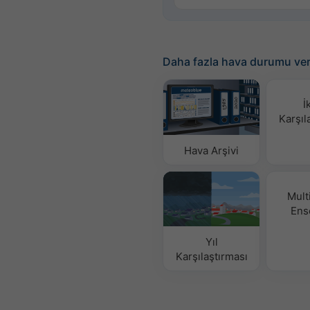
Daha fazla hava durumu ver
İ
Karşıl
Hava Arşivi
Mult
Ens
Yıl
Karşılaştırması