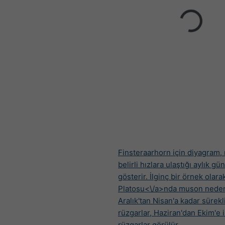
Finsteraarhorn için diyagram,
belirli hızlara ulaştığı aylık gün
gösterir. İlginç bir örnek olara
Platosu<\/a>nda muson neden
Aralık'tan Nisan'a kadar sürekl
rüzgarlar, Haziran'dan Ekim'e 
rüzgarlar görülür.