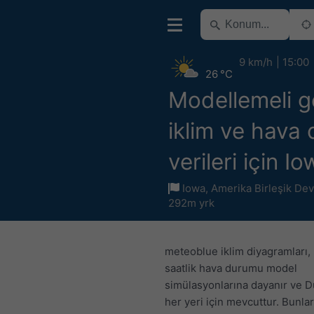
9 km/h
15:00
26 °C
Modellemeli 
iklim ve hava
verileri için I
Iowa
,
Amerika Birleşik Devl
292m yrk
meteoblue iklim diyagramları, 3
saatlik hava durumu model
simülasyonlarına dayanır ve D
her yeri için mevcuttur. Bunlar,