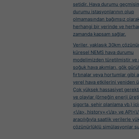
setidir. Hava durumu geçmişim
durumu istasyonlarının olup
olmamasından bağımsız olara
herhangi bir yerinde ve herhan
zamanda kapsam sağlar.
Veriler, yaklaşık 30km çözünü
küresel NEMS hava durumu
modelimizden türetilmiştir ve ı
soğuk hava akımları, gök gürül
fırtınalar veya hortumlar gibi ay
yerel hava etkilerini yeniden 
Çok yüksek hassasiyet gerekti
ve olaylar (örneğin enerji üret
sigorta, şehir planlama vb.) iç
<\/a>,
history+<\/a> ve
API<\
aracılığıyla saatlik verilerle y
çözünürlüklü simülasyonlar s