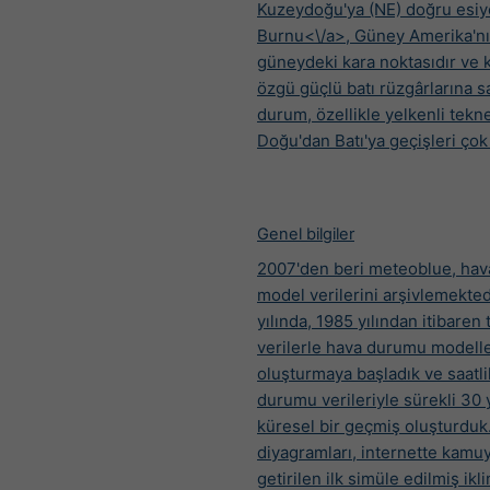
Kuzeydoğu'ya (NE) doğru esiy
Burnu<\/a>, Güney Amerika'n
güneydeki kara noktasıdır ve 
özgü güçlü batı rüzgârlarına sa
durum, özellikle yelkenli tekne
Doğu'dan Batı'ya geçişleri çok z
Genel bilgiler
2007'den beri meteoblue, ha
model verilerini arşivlemekted
yılında, 1985 yılından itibaren 
verilerle hava durumu modelle
oluşturmaya başladık ve saatl
durumu verileriyle sürekli 30 y
küresel bir geçmiş oluşturduk.
diyagramları, internette kamuy
getirilen ilk simüle edilmiş ikl