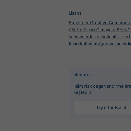
Lisans
Bu veriler Creative Commons 
\"Atıf + Ticari Olmayan (BY-NC
kapsamında kullanılabilir. Her
ticari kullanım<\/a> yasadışıdır
climate+
İklim risk değerlendirme ara
keşfedin
Try it for Basel