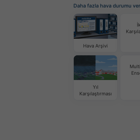
Daha fazla hava durumu ver
İ
Karşıl
Hava Arşivi
Mult
Ens
Yıl
Karşılaştırması