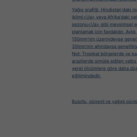
Yağış grafiği,
Hindistan'daki 
iklimi<\/a> veya
Afrika'daki ya
sezonu<\/a> gibi mevsimsel et
planlamak için faydalıdır. Aylık
150mm'nin üzerindeyse genelli
30mm'nin altındaysa genellikl
Not: Tropikal bölgelerde ve k
arazilerde simüle edilen yağış 
yerel ölçümlere göre daha dü
eğilimindedir.
Bulutlu, güneşli ve yağışlı günl