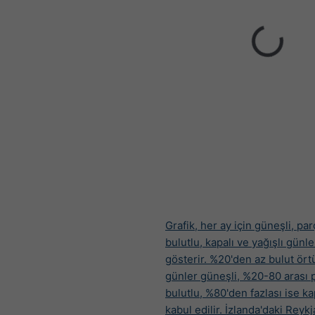
Grafik, her ay için güneşli, par
bulutlu, kapalı ve yağışlı günle
gösterir. %20'den az bulut ört
günler güneşli, %20-80 arası p
bulutlu, %80'den fazlası ise ka
kabul edilir.
İzlanda'daki Reykj