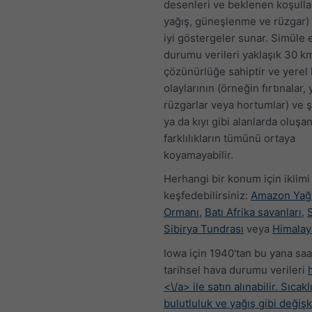
desenleri ve beklenen koşullar
yağış, güneşlenme ve rüzgar)
iyi göstergeler sunar. Simüle 
durumu verileri yaklaşık 30 
çözünürlüğe sahiptir ve yerel
olaylarının (örneğin fırtınalar, 
rüzgarlar veya hortumlar) ve ş
ya da kıyı gibi alanlarda oluşa
farklılıkların tümünü ortaya
koyamayabilir.
Herhangi bir konum için iklimi
keşfedebilirsiniz:
Amazon Ya
Ormanı
,
Batı Afrika savanları
,
Sibirya Tundrası
veya
Himalay
Iowa için 1940'tan bu yana saa
tarihsel hava durumu verileri
<\/a> ile satın alınabilir. Sıcakl
bulutluluk ve yağış gibi değiş