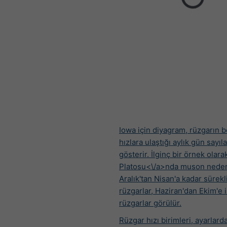
Iowa için diyagram, rüzgarın be
hızlara ulaştığı aylık gün sayıla
gösterir. İlginç bir örnek olara
Platosu<\/a>nda muson neden
Aralık'tan Nisan'a kadar sürekl
rüzgarlar, Haziran'dan Ekim'e 
rüzgarlar görülür.
Rüzgar hızı birimleri, ayarlard