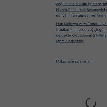
çoğunlukla bulutlu günlere sa
Namib Çölü'ndeki Sossusvlei<
dünyanın en güneşli yerlerinde
Not: Malezya veya Endonezya 
tropikal iklimlerde yağışlı günl
gerçekte olduğundan 2 katına 
tahmin edilebilir.
Maksimum sıcaklıklar