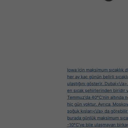
Iowa için maksimum sıcaklık d
her ay kaç günün belirli sıcakl
ulaştığını gösterir.
Dubai<\/a>
en sıcak şehirlerinden biridir 
Temmuz'da 40°C'nin altında 
hiç gün yoktur. Ayrıca,
Moskov
soğuk kışları<\/a> da görebilir
burada günlük maksimum sıcak
-10°C'ye bile ulaşmayan birka