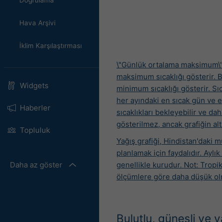
Doğrulama
Hava Arşivi
İklim Karşılaştırması
\"Günlük ortalama maksimum\" 
maksimum sıcaklığı gösterir. 
Widgets
minimum sıcaklığı gösterir. Sıc
her ayındaki en sıcak gün ve e
Haberler
sıcaklıkları bekleyebilir ve da
gösterilmez, ancak grafiğin alt 
Topluluk
Yağış grafiği,
Hindistan'daki m
planlamak için faydalıdır. Ayl
Daha az göster
genellikle kurudur. Not: Tropi
ölçümlere göre daha düşük ol
Bulutlu, güneşli ve y