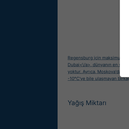
Regensburg için maksimum sıcak
Dubai<\/a>, dünyanın en sıcak
yoktur. Ayrıca,
Moskova'daki so
-10°C'ye bile ulaşmayan birka
Yağış Miktarı