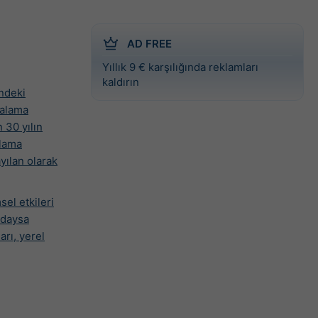
AD FREE
Yıllık 9 € karşılığında reklamları
kaldırın
ündeki
talama
 30 yılın
alama
ayılan olarak
el etkileri
ndaysa
arı, yerel