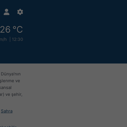
26 °C
m/h
12:30
e Dünya'nın
neşlenme ve
kansal
r) ve şehir,
,
Sahra