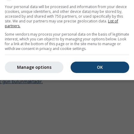
Your personal data will be processed and information from your device
(cookies, unique identifiers, and other device data) may be stored by,
accessed by and shared with 750 partners, or used specifically by this
site. We and our partners may use precise geolocation data.
List of
partners.
Some vendors may process your personal data on the basis of legitimate
interest, which you can object to by managing your options below. Look
for a link at the bottom of this page or in the site menu to manage or
withdraw consent in privacy and cookie settings.
lık diyagramı, her ay kaç günün belirli sıcaklıklara ulaştığını g
 şehirlerinden biridir ve Temmuz'da 40°C'nin altında neredeyse
Manage options
OK
ğuk kışları<\/a> da görebilirsiniz; burada günlük maksimum sıca
ç gün bulunmaktadır.