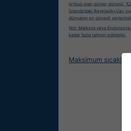
örtüsü olan günler güneşli, %20
İzlanda'daki Reykjavík<\/a> ç
dünyanın en güneşli yerlerinde
Not: Malezya veya Endonezya gi
kadar fazla tahmin edilebilir.
Maksimum sıcaklıkla