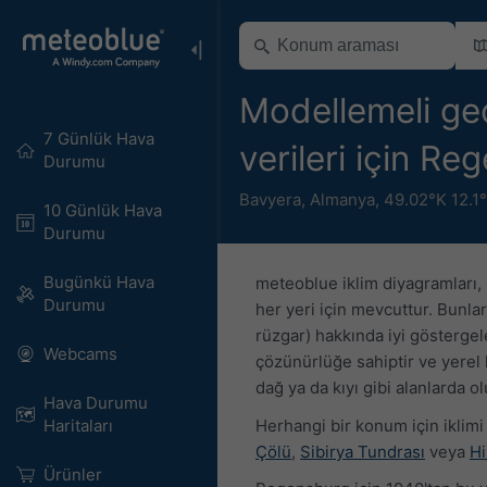
Modellemeli ge
7 Günlük Hava
verileri için R
Durumu
Bavyera
,
Almanya
,
49.02°K 12.1
10 Günlük Hava
Durumu
Bugünkü Hava
meteoblue iklim diyagramları,
Durumu
her yeri için mevcuttur. Bunlar
rüzgar) hakkında iyi gösterge
Webcams
çözünürlüğe sahiptir ve yerel h
dağ ya da kıyı gibi alanlarda o
Hava Durumu
Herhangi bir konum için iklimi
Haritaları​
Çölü
,
Sibirya Tundrası
veya
Hi
Ürünler