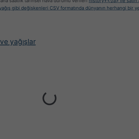
ana saatlik tarihsel hava durumu verileri
history+<\/a> ile satın a
e yağış gibi değişkenleri CSV formatında dünyanın herhangi bir ye
 ve yağışlar