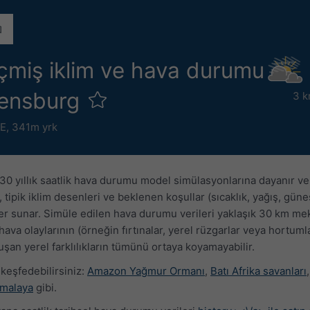
çmiş iklim ve hava durumu
egensburg
3 k
°E,
341m yrk
 30 yıllık saatlik hava durumu model simülasyonlarına dayanır v
, tipik iklim desenleri ve beklenen koşullar (sıcaklık, yağış, gü
ler sunar. Simüle edilen hava durumu verileri yaklaşık 30 km me
ava olaylarının (örneğin fırtınalar, yerel rüzgarlar veya hortumla
luşan yerel farklılıkların tümünü ortaya koyamayabilir.
 keşfedebilirsiniz:
Amazon Yağmur Ormanı
,
Batı Afrika savanları
malaya
gibi.