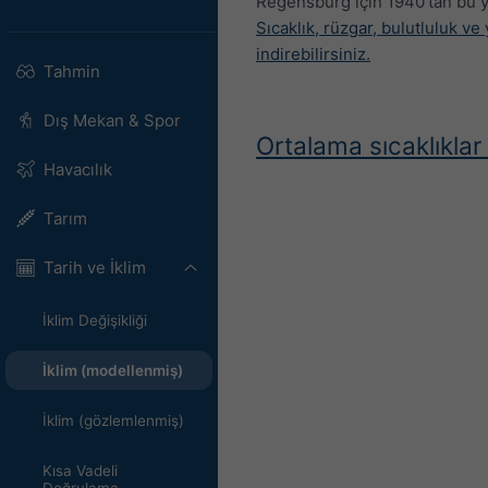
Regensburg için 1940'tan bu y
Sıcaklık, rüzgar, bulutluluk v
indirebilirsiniz.
Tahmin
Dış Mekan & Spor
Ortalama sıcaklıklar
Havacılık
Tarım
Tarih ve İklim
İklim Değişikliği
İklim (modellenmiş)
İklim (gözlemlenmiş)
Kısa Vadeli