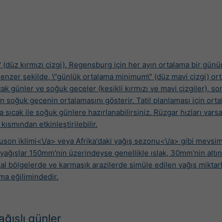
(düz kırmızı çizgi), Regensburg için her ayın ortalama bir gün
Benzer şekilde, \"günlük ortalama minimum\" (düz mavi çizgi) or
ak günler ve soğuk geceler (kesikli kırmızı ve mavi çizgiler), son
n soğuk gecenin ortalamasını gösterir. Tatil planlaması için ort
ha sıcak ile soğuk günlere hazırlanabilirsiniz. Rüzgar hızları vars
kısmından etkinleştirilebilir.
uson iklimi<\/a> veya
Afrika'daki yağış sezonu<\/a> gibi mevsims
ık yağışlar 150mm'nin üzerindeyse genellikle ıslak, 30mm'nin altı
kal bölgelerde ve karmaşık arazilerde simüle edilen yağış miktarl
ma eğilimindedir.
ağışlı günler