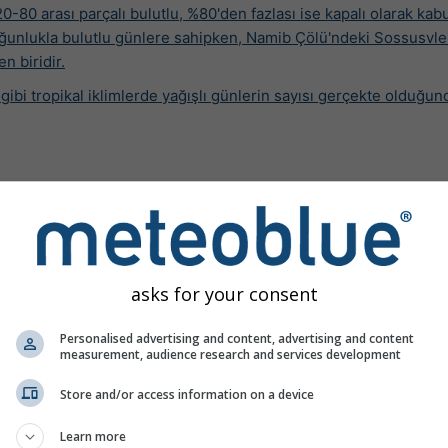
-80 arası parçalı bulutlu, %80'den fazlası ise kapalı olarak kabul
oğunlukla bulutlu günlere sahipken,
Namib Çölü'ndeki Sossusvle
n biridir.
bi tropikal iklimlerde yağışlı günlerin sayısı gerçekte olduğun
r
asks for your consent
Personalised advertising and content, advertising and content
measurement, audience research and services development
Store and/or access information on a device
Learn more