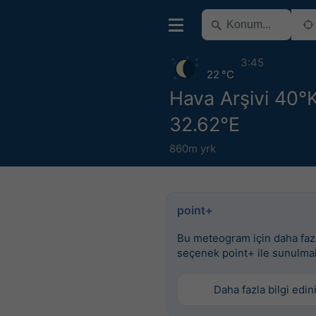
3:45
22 °C
Hava Arşivi 40°
32.62°E
860m yrk
point+
Bu meteogram için daha faz
seçenek point+ ile sunulma
Daha fazla bilgi edin