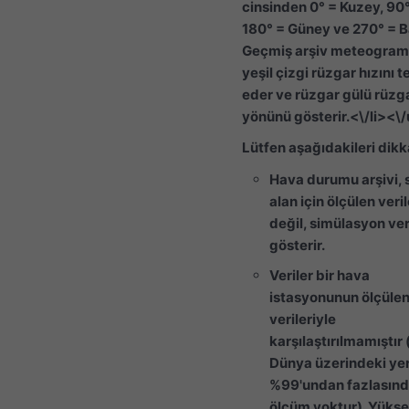
cinsinden 0° = Kuzey, 90
180° = Güney ve 270° = Ba
Geçmiş arşiv meteogram
yeşil çizgi rüzgar hızını t
eder ve rüzgar gülü rüzg
yönünü gösterir.<\/li><\/
Lütfen aşağıdakileri dikka
Hava durumu arşivi, 
alan için ölçülen veril
değil, simülasyon ver
gösterir.
Veriler bir hava
istasyonunun ölçüle
verileriyle
karşılaştırılmamıştır
Dünya üzerindeki yer
%99'undan fazlasın
ölçüm yoktur). Yüks