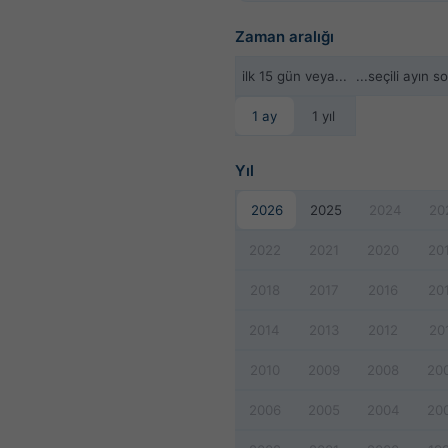
Zaman aralığı
ilk 15 gün veya...
...seçili ayın s
1 ay
1 yıl
Yıl
2026
2025
2024
20
2022
2021
2020
20
2018
2017
2016
20
2014
2013
2012
20
2010
2009
2008
20
2006
2005
2004
20