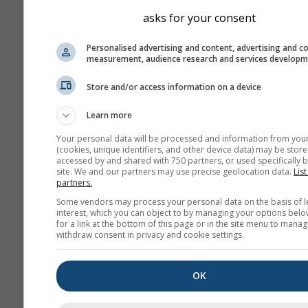
bulabilirsiniz.
asks for your consent
"15 günlük" diyagra
Personalised advertising and content, advertising and c
saatlik verileri gösteri
measurement, audience research and services develop
ay için minimum,
maksimum ve ortal
Store and/or access information on a device
değerlerin günlük
toplulaştırmaları vard
Learn more
aydan uzun süreler i
Your personal data will be processed and information from you
aylık toplulaştırmala
(cookies, unique identifiers, and other device data) may be store
accessed by and shared with 750 partners, or used specifically b
vardır.
site. We and our partners may use precise geolocation data.
List
partners.
Ayrıca ham verileri d
Some vendors may process your personal data on the basis of l
satışa sunuyoruz. Da
interest, which you can object to by managing your options belo
fazla bilgi için lütfen
for a link at the bottom of this page or in the site menu to manag
withdraw consent in privacy and cookie settings.
bizimle iletişime geç
(
support@meteoblu
OK
40°K 32.62°E için 1940't
yana saatlik tarihsel ha