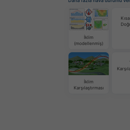
Daha fazla hava durumu ver
Kısa
Doğ
İklim
(modellenmiş)
Karşıl
İklim
Karşılaştırması