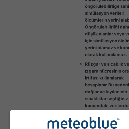
öngörülebilirliğe sah
simülasyon verileri
ölçümlerin yerini alabi
Öngörülebilirliği dah
düşük alanlar veya ve
için simülasyon ölçü
yerini alamaz ve kanı
olarak kullanılamaz.
Rüzgar ve sıcaklık ver
ızgara hücresinin or
irtifası kullanılarak
hesaplanır. Bu nedenl
dağlar ve kıyılar için
sıcaklıklar seçtiğini
konumdaki verilerde
biraz farklı olabilir. I
hücresinin irtifasını
koordinatların yanın