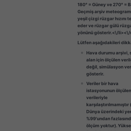
180° = Güney ve 270° = Ba
Geçmiş arşiv meteogram
yeşil çizgi rüzgar hızını t
eder ve rüzgar gülü rüzg
yönünü gösterir.<\/li><\/
Lütfen aşağıdakileri dikka
Hava durumu arşivi, 
alan için ölçülen veril
değil, simülasyon ver
gösterir.
Veriler bir hava
istasyonunun ölçüle
verileriyle
karşılaştırılmamıştır
Dünya üzerindeki yer
%99'undan fazlasın
ölçüm yoktur). Yüks