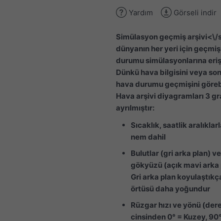
Yardım
Görseli indir
Simülasyon geçmiş arşivi<\/
dünyanın her yeri için geçmi
durumu simülasyonlarına eriş
Dünkü hava bilgisini veya son 
hava durumu geçmişini görebi
Hava arşivi diyagramları 3 gr
ayrılmıştır:
Sıcaklık, saatlik aralıklar
nem dahil
Bulutlar (gri arka plan) v
gökyüzü (açık mavi arka 
Gri arka plan koyulaştıkç
örtüsü daha yoğundur
Rüzgar hızı ve yönü (der
cinsinden 0° = Kuzey, 90