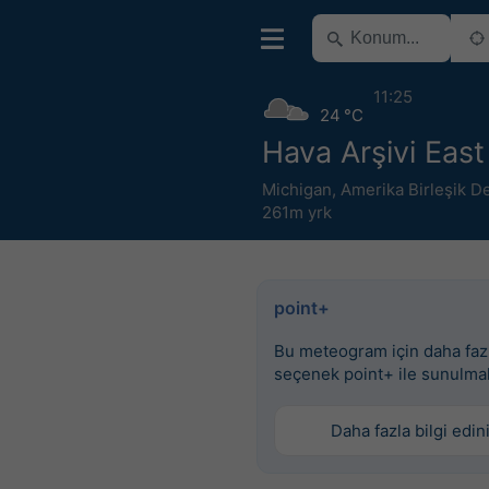
11:25
24 °C
Hava Arşivi East
Michigan
,
Amerika Birleşik De
261m yrk
point+
Bu meteogram için daha faz
seçenek point+ ile sunulma
Daha fazla bilgi edin