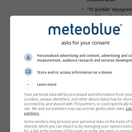
"15 günlük" diyagra
saatlik verileri gösteri
ay için minimum,
maksimum ve ortal
değerlerin günlük
asks for your consent
toplulaştırmaları vard
aydan uzun süreler i
Personalised advertising and content, advertising and c
aylık toplulaştırmala
measurement, audience research and services develop
vardır.
Store and/or access information on a device
Ayrıca ham verileri d
satışa sunuyoruz. Da
Learn more
fazla bilgi için lütfen
Your personal data will be processed and information from you
bizimle iletişime geç
(cookies, unique identifiers, and other device data) may be store
(
support@meteoblu
accessed by and shared with 750 partners, or used specifically b
site. We and our partners may use precise geolocation data.
List
partners.
East Lansing için 1940'ta
Some vendors may process your personal data on the basis of l
yana saatlik tarihsel ha
interest, which you can object to by managing your options belo
verileri
history+<\/a> ile 
for a link at the bottom of this page or in the site menu to manag