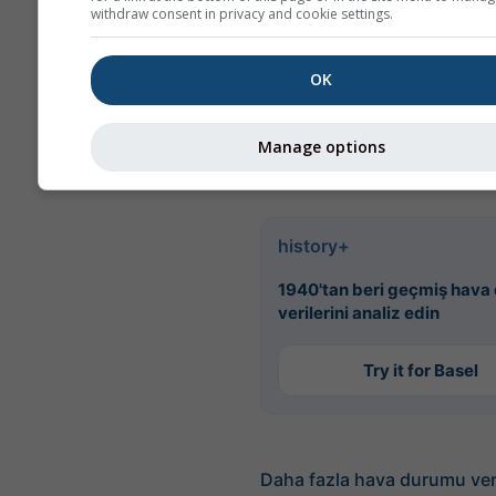
withdraw consent in privacy and cookie settings.
alınabilir. Sıcaklık, rüzgar
bulutluluk ve yağış gibi
değişkenleri CSV format
OK
dünyanın herhangi bir yer
indirebilirsiniz.
Manage options
history+
1940'tan beri geçmiş hava
verilerini analiz edin
Try it for Basel
Daha fazla hava durumu ver