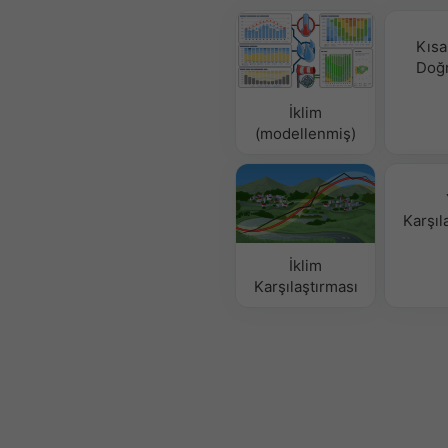
Kısa
Doğ
İklim
(modellenmiş)
Karşıl
İklim
Karşılaştırması