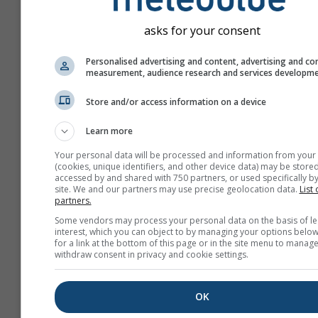
asks for your consent
Personalised advertising and content, advertising and co
measurement, audience research and services developm
Store and/or access information on a device
Learn more
Your personal data will be processed and information from your
(cookies, unique identifiers, and other device data) may be stored
accessed by and shared with 750 partners, or used specifically by
site. We and our partners may use precise geolocation data.
List 
Yeni bir meteoTV oluştur
partners.
Some vendors may process your personal data on the basis of le
Daha fazla bilgi
interest, which you can object to by managing your options below
for a link at the bottom of this page or in the site menu to manage
withdraw consent in privacy and cookie settings.
OK