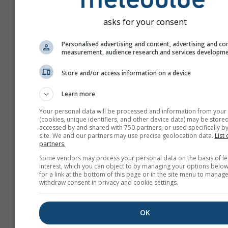
asks for your consent
Personalised advertising and content, advertising and co
measurement, audience research and services developm
Store and/or access information on a device
Learn more
Your personal data will be processed and information from your
(cookies, unique identifiers, and other device data) may be stored
accessed by and shared with 750 partners, or used specifically by
site. We and our partners may use precise geolocation data.
List 
Yeni bir meteoTV oluştur
partners.
Some vendors may process your personal data on the basis of le
Daha fazla bilgi
interest, which you can object to by managing your options below
for a link at the bottom of this page or in the site menu to manage
withdraw consent in privacy and cookie settings.
OK