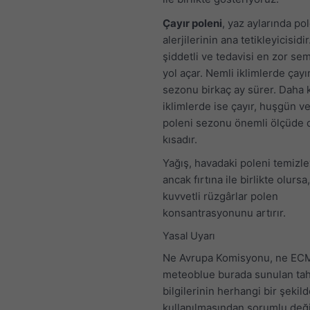
Çayır poleni
, yaz aylarında po
alerjilerinin ana tetikleyicisidi
şiddetli ve tedavisi en zor s
yol açar. Nemli iklimlerde çayı
sezonu birkaç ay sürer. Daha 
iklimlerde ise çayır, huşgün ve
poleni sezonu önemli ölçüde 
kısadır.
Yağış, havadaki poleni temizley
ancak fırtına ile birlikte olursa,
kuvvetli rüzgârlar polen
konsantrasyonunu artırır.
Yasal Uyarı
Ne Avrupa Komisyonu, ne EC
meteoblue burada sunulan ta
bilgilerinin herhangi bir şekil
kullanılmasından sorumlu değil