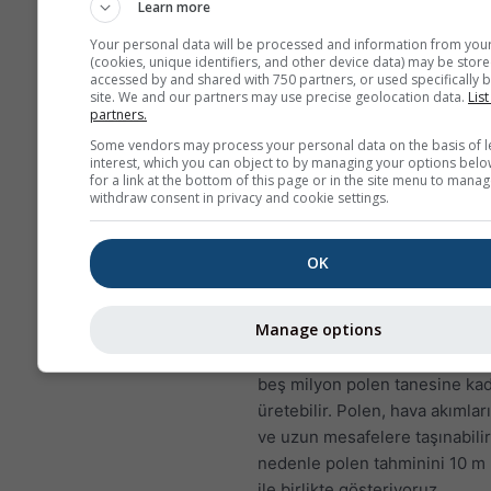
azaltabilir.
Learn more
NO₂, hırıltı, öksürük, soğu
Your personal data will be processed and information from you
(cookies, unique identifiers, and other device data) may be store
algınlığı, grip ve bronşit g
accessed by and shared with 750 partners, or used specifically b
sorunlara yol açar.
site. We and our partners may use precise geolocation data.
List
partners.
Avrupa için, hava kirliliği met
Some vendors may process your personal data on the basis of l
dördüncü panelinde Braşov iç
interest, which you can object to by managing your options belo
for a link at the bottom of this page or in the site menu to manag
tahmini gösterilmektedir.
withdraw consent in privacy and cookie settings.
Huşgün poleni
ilkbahar ayları
daha yüksek enlemlerde yılın 
OK
dönemlerinde en yaygın havad
alerjenlerden biridir. Ağaçlar 
Manage options
açtıkça, rüzgarla savrulan küç
taneleri bırakırlar. Tek bir hu
beş milyon polen tanesine ka
üretebilir. Polen, hava akımlarıy
ve uzun mesafelere taşınabilir
nedenle polen tahminini 10 m 
ile birlikte gösteriyoruz.