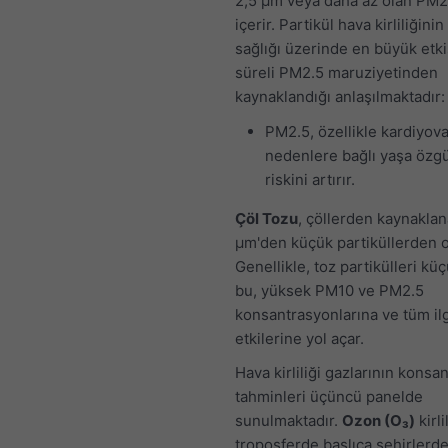
2,5 μm veya daha az olan PM2.
içerir. Partikül hava kirliliğinin
sağlığı üzerinde en büyük etki
süreli PM2.5 maruziyetinden
kaynaklandığı anlaşılmaktadır:
PM2.5, özellikle kardiyov
nedenlere bağlı yaşa özg
riskini artırır.
Çöl Tozu
, çöllerden kaynakla
μm'den küçük partiküllerden o
Genellikle, toz partikülleri kü
bu, yüksek PM10 ve PM2.5
konsantrasyonlarına ve tüm ilgi
etkilerine yol açar.
Hava kirliliği gazlarının konsa
tahminleri üçüncü panelde
sunulmaktadır.
Ozon (O₃)
kirli
troposferde başlıca şehirlerde