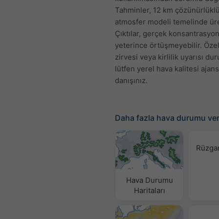
Tahminler, 12 km çözünürlüklü
atmosfer modeli temelinde üret
Çıktılar, gerçek konsantrasyon
yeterince örtüşmeyebilir. Özelli
zirvesi veya kirlilik uyarısı d
lütfen yerel hava kalitesi ajans
danışınız.
Daha fazla hava durumu ver
Rüzgar
Hava Durumu
Haritaları​