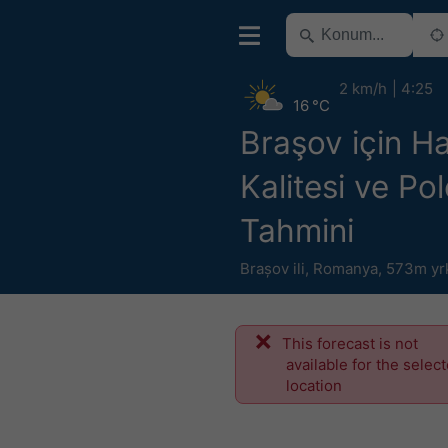
2 km/h
4:25
16 °C
Braşov için H
Kalitesi ve Po
Tahmini
Brașov ili
,
Romanya
,
573m yr
This forecast is not
available for the selec
location