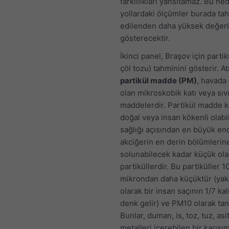
farklılıkları yansıtamaz. Bu ne
yollardaki ölçümler burada ta
edilenden daha yüksek değerl
gösterecektir.
İkinci panel, Braşov için parti
çöl tozu) tahminini gösterir. A
partikül madde (PM)
, havada
olan mikroskobik katı veya sıv
maddelerdir. Partikül madde k
doğal veya insan kökenli olabil
sağlığı açısından en büyük en
akciğerin en derin bölümlerin
solunabilecek kadar küçük ol
partiküllerdir. Bu partiküller 1
mikrondan daha küçüktür (yak
olarak bir insan saçının 1/7 kal
denk gelir) ve PM10 olarak tan
Bunlar, duman, is, toz, tuz, asi
metalleri içerebilen bir karışım