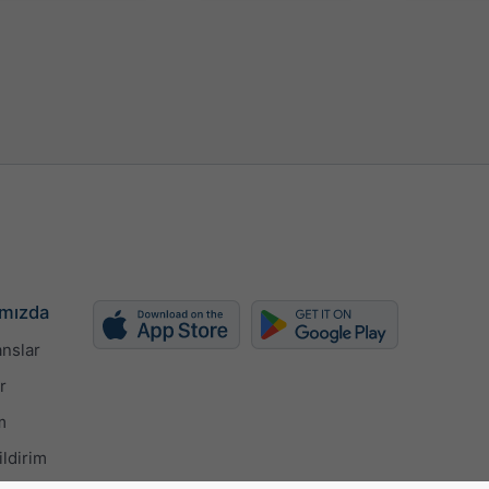
mızda
nslar
r
m
ildirim