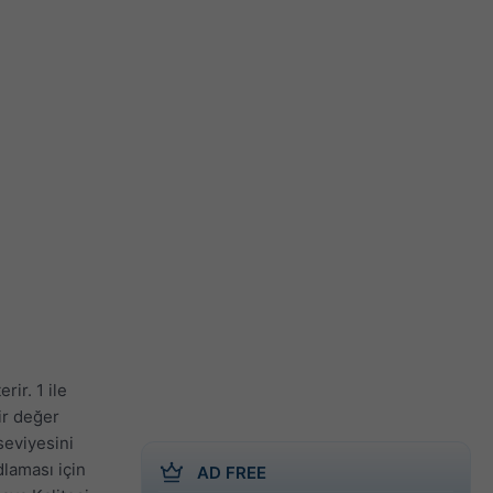
ir. 1 ile
bir değer
 seviyesini
laması için
AD FREE