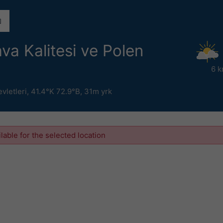
a Kalitesi ve Polen
6 k
vletleri
,
41.4°K 72.9°B,
31m yrk
ilable for the selected location