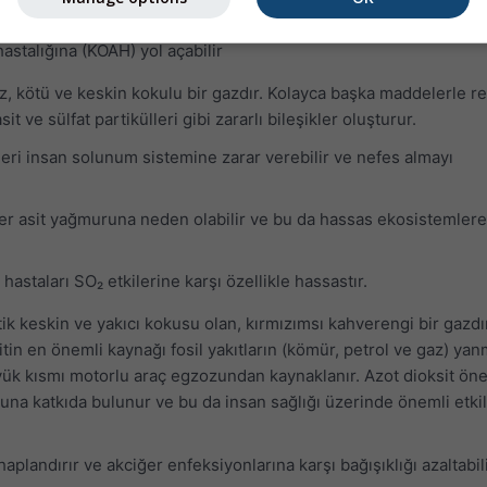
akciğere zarar vermeye devam eder
hastalığına (KOAH) yol açabilir
 kötü ve keskin kokulu bir gazdır. Kolayca başka maddelerle r
sit ve sülfat partikülleri gibi zararlı bileşikler oluşturur.
leri insan solunum sistemine zarar verebilir ve nefes almayı
ler asit yağmuruna neden olabilir ve bu da hassas ekosistemlere
 hastaları SO₂ etkilerine karşı özellikle hassastır.
stik keskin ve yakıcı kokusu olan, kırmızımsı kahverengi bir gazdı
sitin en önemli kaynağı fosil yakıtların (kömür, petrol ve gaz) yan
yük kısmı motorlu araç egzozundan kaynaklanır. Azot dioksit öne
una katkıda bulunur ve bu da insan sağlığı üzerinde önemli etki
ihaplandırır ve akciğer enfeksiyonlarına karşı bağışıklığı azaltabili