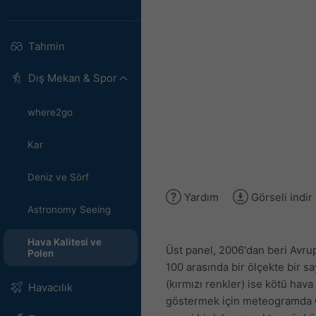
Tahmin
Dış Mekan & Spor
where2go
Kar
Deniz ve Sörf
Yardım
Görseli indir
Astronomy Seeing
Hava Kalitesi ve
Üst panel, 2006'dan beri Avrupa
Polen
100 arasında bir ölçekte bir sa
(kırmızı renkler) ise kötü hava 
Havacılık
göstermek için meteogramda CA