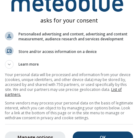
inde en büyük etkisinin, uzun süreli PM2.5 maruziyetinden kaynakl
asks for your consent
sküler nedenlere bağlı yaşa özgü ölüm riskini artırır.
Personalised advertising and content, advertising and content
an ve 62 μm'den küçük partiküllerden oluşur. Genellikle, toz part
measurement, audience research and services development
 PM2.5 konsantrasyonlarına ve tüm ilgili sağlık etkilerine yol a
Store and/or access information on a device
santrasyon tahminleri üçüncü panelde sunulmaktadır.
Ozon (O₃)
kir
 oluşur. Ozon şunlara yol açabilir:
Learn more
ı zorlaştırır
Your personal data will be processed and information from your device
(cookies, unique identifiers, and other device data) may be stored by,
es alırken ağrıya neden olur
accessed by and shared with 750 partners, or used specifically by this
site. We and our partners may use precise geolocation data.
List of
 veya kaşıntıya neden olur
partners.
ndırır ve zarar verir
Some vendors may process your personal data on the basis of legitimate
interest, which you can object to by managing your options below. Look
onşit gibi akciğer hastalıklarını ağırlaştırır
for a link at the bottom of this page or in the site menu to manage or
withdraw consent in privacy and cookie settings.
rtırır
rşı daha hassas hale getirir
Manage options
OK