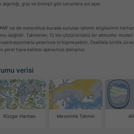
 algınlığı, grip ve bronşit gibi sorunlara yol açar.
F ne de meteoblue burada sunulan tahmin bilgilerinin herhan
mlu değildir. Tahminler, 12 km çözünürlüklü bir atmosfer modeli
onsantrasyonlarla yeterince örtüşmeyebilir. Özellikle kirlilik zirv
n yerel hava kalitesi ajansınıza danışınız.
rumu verisi
Rüzgar Haritası
Mevsimlik Tahmin
AI