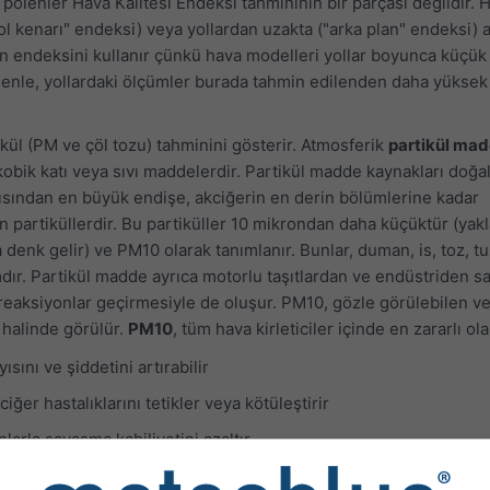
polenler Hava Kalitesi Endeksi tahmininin bir parçası değildir. H
ol kenarı" endeksi) veya yollardan uzakta ("arka plan" endeksi) a
n endeksini kullanır çünkü hava modelleri yollar boyunca küçük 
edenle, yollardaki ölçümler burada tahmin edilenden daha yüksek
ikül (PM ve çöl tozu) tahminini gösterir. Atmosferik
partikül ma
bik katı veya sıvı maddelerdir. Partikül madde kaynakları doğa
 açısından en büyük endişe, akciğerin en derin bölümlerine kadar
 partiküllerdir. Bu partiküller 10 mikrondan daha küçüktür (yakl
a denk gelir) ve PM10 olarak tanımlanır. Bunlar, duman, is, toz, tu
ımdır. Partikül madde ayrıca motorlu taşıtlardan ve endüstriden s
reaksiyonlar geçirmesiyle de oluşur. PM10, gözle görülebilen ve
 halinde görülür.
PM10
, tüm hava kirleticiler içinde en zararlı ol
ısını ve şiddetini artırabilir
iğer hastalıklarını tetikler veya kötüleştirir
arla savaşma kabiliyetini azaltır
 ve çapı 2,5 μm veya daha az olan PM2.5'i de içerir. Partikül ha