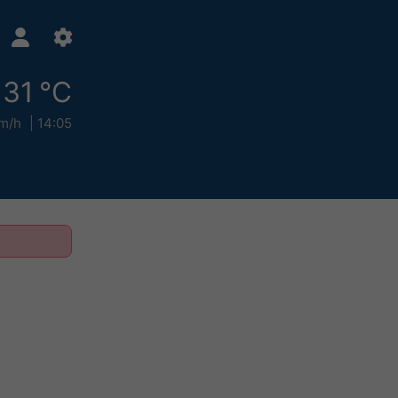
31 °C
m/h
14:05