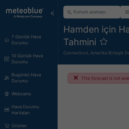
Hamden için Hav
7 Günlük Hava
Tahmini
Durumu
Connecticut
,
Amerika Birleşik De
10 Günlük Hava
Durumu
Bugünkü Hava
This forecast is not ava
Durumu
Webcams
Hava Durumu
Haritaları​
Ürünler