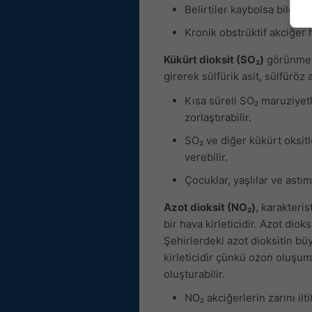
Belirtiler kaybolsa bile 
Kronik obstrüktif akciğer 
Kükürt dioksit (SO₂)
görünmez,
girerek sülfürik asit, sülfüröz a
Kısa süreli SO₂ maruziyet
zorlaştırabilir.
SO₂ ve diğer kükürt oksit
verebilir.
Çocuklar, yaşlılar ve astım
Azot dioksit (NO₂)
, karakteri
bir hava kirleticidir. Azot diok
Şehirlerdeki azot dioksitin bü
kirleticidir çünkü ozon oluşum
oluşturabilir.
NO₂ akciğerlerin zarını ilt