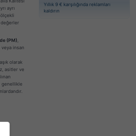
ava Kalitesi
Yıllık 9 € karşılığında reklamları
yrı ayrı
kaldırın
ölçekli
 değerler
dde (PM)
,
l veya insan
aşık olarak
z, asitler ve
alınan
 genellikle
anlardandır.
va