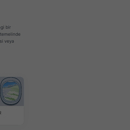
gi bir
 temelinde
esi veya
R