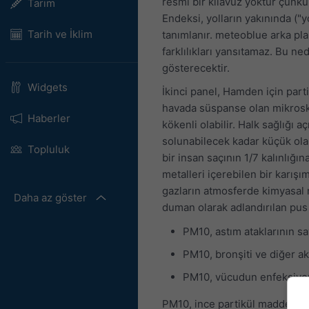
resmi bir kılavuz yoktur çünkü 
Tarım
Endeksi, yolların yakınında ("y
Tarih ve İklim
tanımlanır. meteoblue arka pla
farklılıkları yansıtamaz. Bu n
gösterecektir.
Widgets
İkinci panel, Hamden için part
havada süspanse olan mikrosko
Haberler
kökenli olabilir. Halk sağlığı
solunabilecek kadar küçük olan
Topluluk
bir insan saçının 1/7 kalınlığın
metalleri içerebilen bir karış
gazların atmosferde kimyasal 
Daha az göster
duman olarak adlandırılan pus
PM10, astım ataklarının say
PM10, bronşiti ve diğer akc
PM10, vücudun enfeksiyonl
PM10, ince partikül madde olan