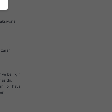
eaksiyona
 zarar
r ve belirgin
masıdır.
mli bir hava
ler
r.