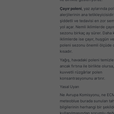
Çayır poleni
, yaz aylarında po
alerjilerinin ana tetikleyicisidi
şiddetli ve tedavisi en zor s
yol açar. Nemli iklimlerde çayı
sezonu birkaç ay sürer. Daha 
iklimlerde ise çayır, huşgün ve
poleni sezonu önemli ölçüde 
kısadır.
Yağış, havadaki poleni temizley
ancak fırtına ile birlikte olursa,
kuvvetli rüzgârlar polen
konsantrasyonunu artırır.
Yasal Uyarı
Ne Avrupa Komisyonu, ne EC
meteoblue burada sunulan ta
bilgilerinin herhangi bir şekil
kullanılmasından sorumlu değil