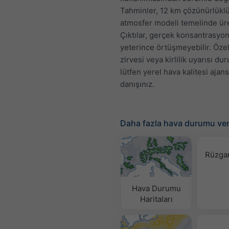
Tahminler, 12 km çözünürlüklü
atmosfer modeli temelinde üret
Çıktılar, gerçek konsantrasyon
yeterince örtüşmeyebilir. Özelli
zirvesi veya kirlilik uyarısı d
lütfen yerel hava kalitesi ajans
danışınız.
Daha fazla hava durumu ver
Rüzgar
Hava Durumu
Haritaları​