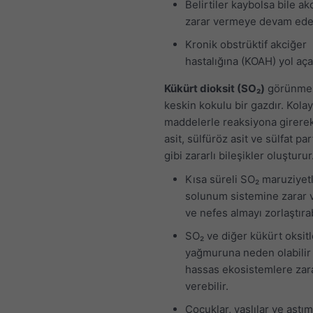
Belirtiler kaybolsa bile ak
zarar vermeye devam ede
Kronik obstrüktif akciğer
hastalığına (KOAH) yol açab
Kükürt dioksit (SO₂)
görünmez
keskin kokulu bir gazdır. Kola
maddelerle reaksiyona girerek
asit, sülfüröz asit ve sülfat par
gibi zararlı bileşikler oluşturur
Kısa süreli SO₂ maruziyetl
solunum sistemine zarar v
ve nefes almayı zorlaştırab
SO₂ ve diğer kükürt oksitl
yağmuruna neden olabilir
hassas ekosistemlere zar
verebilir.
Çocuklar, yaşlılar ve astım