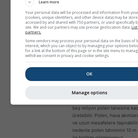
azaltabilir.
Learn more
NO₂, hırıltı, öksürük, soğu
Your personal data will be processed and information from you
(cookies, unique identifiers, and other device data) may be store
algınlığı, grip ve bronşit g
accessed by and shared with 750 partners, or used specifically b
sorunlara yol açar.
site. We and our partners may use precise geolocation data.
List
partners.
Avrupa için, hava kirliliği met
Some vendors may process your personal data on the basis of l
dördüncü panelinde Walchens
interest, which you can object to by managing your options belo
for a link at the bottom of this page or in the site menu to manag
polen tahmini gösterilmektedir
withdraw consent in privacy and cookie settings.
Huşgün poleni
ilkbahar ayları
daha yüksek enlemlerde yılın 
OK
dönemlerinde en yaygın havad
alerjenlerden biridir. Ağaçlar 
Manage options
açtıkça, rüzgarla savrulan küç
taneleri bırakırlar. Tek bir hu
beş milyon polen tanesine ka
üretebilir. Polen, hava akımlarıy
ve uzun mesafelere taşınabilir
nedenle polen tahminini 10 m 
ile birlikte gösteriyoruz.