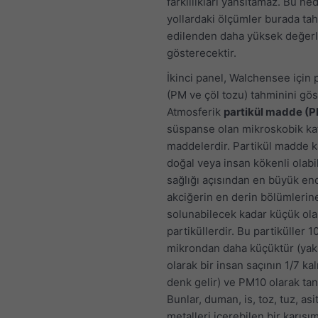
farklılıkları yansıtamaz. Bu ne
yollardaki ölçümler burada ta
edilenden daha yüksek değerl
gösterecektir.
İkinci panel, Walchensee için p
(PM ve çöl tozu) tahminini göst
Atmosferik
partikül madde (
süspanse olan mikroskobik kat
maddelerdir. Partikül madde k
doğal veya insan kökenli olabil
sağlığı açısından en büyük en
akciğerin en derin bölümlerin
solunabilecek kadar küçük ol
partiküllerdir. Bu partiküller 1
mikrondan daha küçüktür (yak
olarak bir insan saçının 1/7 kal
denk gelir) ve PM10 olarak tan
Bunlar, duman, is, toz, tuz, asi
metalleri içerebilen bir karışım