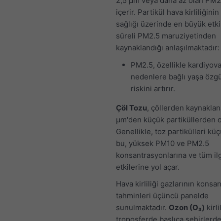
2,5 μm veya daha az olan PM2.
içerir. Partikül hava kirliliğinin
sağlığı üzerinde en büyük etki
süreli PM2.5 maruziyetinden
kaynaklandığı anlaşılmaktadır:
PM2.5, özellikle kardiyov
nedenlere bağlı yaşa özg
riskini artırır.
Çöl Tozu
, çöllerden kaynakla
μm'den küçük partiküllerden o
Genellikle, toz partikülleri kü
bu, yüksek PM10 ve PM2.5
konsantrasyonlarına ve tüm ilgi
etkilerine yol açar.
Hava kirliliği gazlarının konsa
tahminleri üçüncü panelde
sunulmaktadır.
Ozon (O₃)
kirli
troposferde başlıca şehirlerde