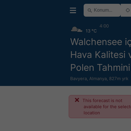
4:00
13 °C
Walchensee iç
Hava Kalitesi 
Polen Tahmini
Bavyera
,
Almanya
,
827m yrk
This forecast is not
available for the selec
location