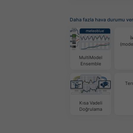
Daha fazla hava durumu ver
İ
(mode
MultiModel
Ensemble
Ter
Kısa Vadeli
Doğrulama