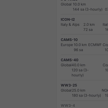
Global
10.0 km
144 sa (3-hourly)
0
ICON-I2
Italy & Alps
2.0 km
Ita
72 sa
1
CAMS-10
Europe
10.0 km
ECMWF Cop
96 sa
1
CAMS-40
Global
40.0 km
Co
120 sa (3-
1
hourly)
WW3-25
Global
25.0 km
NO
180 sa (3-hourly)
1
WW3-4