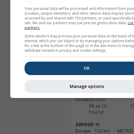
48 sa
1
Your personal data will be processed and information from you
(cookies, unique identifiers, and other device data) may be store
NAM-3
accessed by and shared with 750 partners, or used specifically b
site. We and our partners may use precise geolocation data.
List
North America
3.0 km
NO
partners.
60 sa
1
Some vendors may process your personal data on the basis of l
interest, which you can object to by managing your options belo
HRRR-2
for a link at the bottom of this page or in the site menu to manag
North America
3.0 km
NO
withdraw consent in privacy and cookie settings.
17 sa
1
OK
FV3-5
Alaska
5.0 km
NO
48 sa
1
Manage options
ARPEGE-25
Global
25.0 km
96 sa (3-
1
hourly)
ARPEGE-11
Europe
11.0 km
METEO