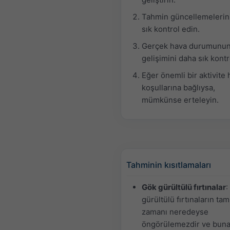
Tahmin güncellemelerin
sık kontrol edin.
Gerçek hava durumunu
gelişimini daha sık kontr
Eğer önemli bir aktivite
koşullarına bağlıysa,
mümkünse erteleyin.
Tahminin kısıtlamaları
Gök gürültülü fırtınalar
:
gürültülü fırtınaların tam
zamanı neredeyse
öngörülemezdir ve buna