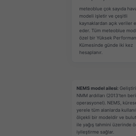
meteoblue çok sayıda hav
modeli işletir ve çeşitli
kaynaklardan açık veriler 
eder. Tüm meteoblue mode
özel bir Yüksek Performa
Kümesinde günde iki kez
hesaplanır.
NEMS model ailesi:
Geliştir
NMM ardılları (2013'ten beri
operasyonel). NEMS, küres
yerele tüm alanlarda kullanı
ölçekli bir modeldir ve bulut
ile yağış tahmini üzerinde 
iyileştirme sağlar.