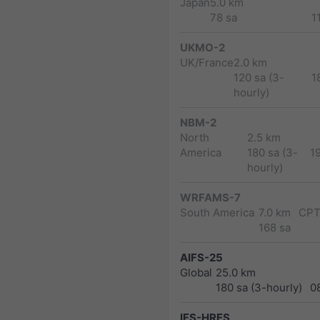
Japan
5.0 km
78 sa
1
UKMO-2
UK/France
2.0 km
120 sa (3-
1
hourly)
NBM-2
North
2.5 km
America
180 sa (3-
1
hourly)
WRFAMS-7
South America
7.0 km
CPT
168 sa
AIFS-25
Global
25.0 km
180 sa (3-hourly)
0
IFS-HRES