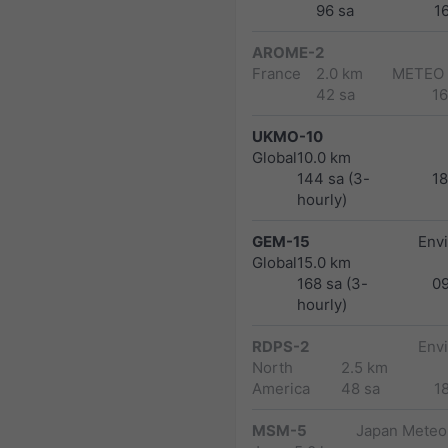
96 sa
1
AROME-2
France
2.0 km
METEO
42 sa
1
UKMO-10
Global
10.0 km
144 sa (3-
1
hourly)
GEM-15
Env
Global
15.0 km
168 sa (3-
0
hourly)
RDPS-2
Env
North
2.5 km
America
48 sa
1
MSM-5
Japan Meteor