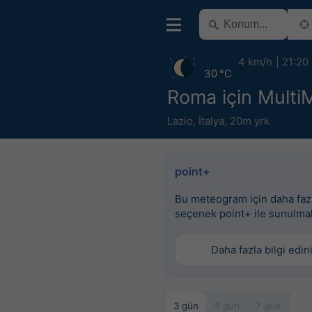
4 km/h
21:20
30 °C
Roma için Multi
Lazio
,
İtalya
,
20m yrk
point+
Bu meteogram için daha faz
seçenek point+ ile sunulma
Daha fazla bilgi edin
3 gün
5 gün
7 gün