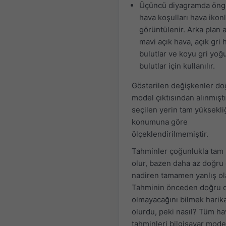
Üçüncü diyagramda öng
hava koşulları hava ikonl
görüntülenir. Arka plan 
mavi açık hava, açık gri h
bulutlar ve koyu gri yoğ
bulutlar için kullanılır.
Gösterilen değişkenler d
model çıktısından alınmıştı
seçilen yerin tam yüksekli
konumuna göre
ölçeklendirilmemiştir.
Tahminler çoğunlukla tam i
olur, bazen daha az doğru 
nadiren tamamen yanlış ola
Tahminin önceden doğru 
olmayacağını bilmek harik
olurdu, peki nasıl? Tüm ha
tahminleri bilgisayar model