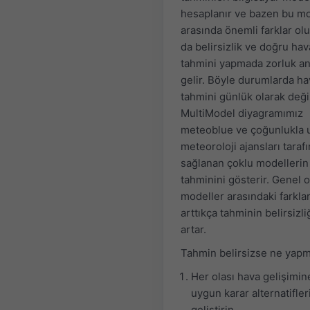
hesaplanır ve bazen bu mo
arasında önemli farklar olu
da belirsizlik ve doğru hav
tahmini yapmada zorluk a
gelir. Böyle durumlarda ha
tahmini günlük olarak değiş
MultiModel diyagramımız
meteoblue ve çoğunlukla u
meteoroloji ajansları taraf
sağlanan çoklu modellerin
tahminini gösterir. Genel o
modeller arasındaki farkla
arttıkça tahminin belirsizli
artar.
Tahmin belirsizse ne yapm
Her olası hava gelişimin
uygun karar alternatifler
geliştirin.