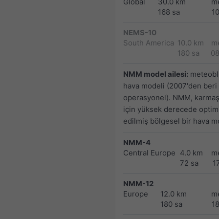
Global
30.0 km
m
168 sa
1
NEMS-10
South America
10.0 km
m
180 sa
0
NMM model ailesi:
meteoblu
hava modeli (2007'den beri
operasyonel). NMM, karmaşı
için yüksek derecede optim
edilmiş bölgesel bir hava mo
NMM-4
Central Europe
4.0 km
m
72 sa
1
NMM-12
Europe
12.0 km
m
180 sa
1