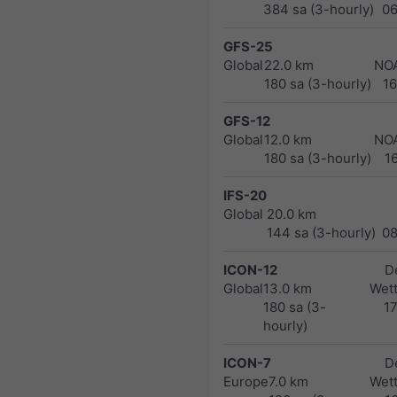
384 sa (3-hourly)
0
GFS-25
Global
22.0 km
NO
180 sa (3-hourly)
1
GFS-12
Global
12.0 km
NO
180 sa (3-hourly)
1
IFS-20
Global
20.0 km
144 sa (3-hourly)
0
ICON-12
D
Global
13.0 km
Wett
180 sa (3-
1
hourly)
ICON-7
D
Europe
7.0 km
Wett