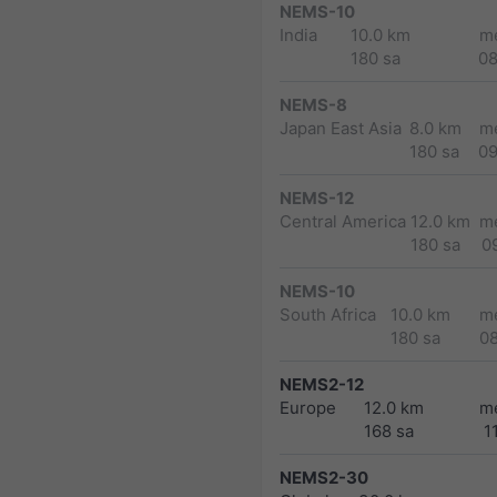
NEMS-10
India
10.0 km
m
180 sa
0
NEMS-8
Japan East Asia
8.0 km
m
180 sa
0
NEMS-12
Central America
12.0 km
m
180 sa
0
NEMS-10
South Africa
10.0 km
m
180 sa
0
NEMS2-12
Europe
12.0 km
m
168 sa
1
NEMS2-30