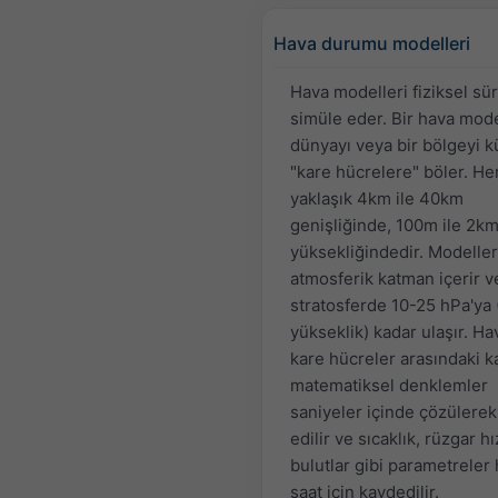
Hava durumu modelleri
Hava modelleri fiziksel sür
simüle eder. Bir hava mode
dünyayı veya bir bölgeyi 
"kare hücrelere" böler. He
yaklaşık 4km ile 40km
genişliğinde, 100m ile 2k
yüksekliğindedir. Modelle
atmosferik katman içerir v
stratosferde 10-25 hPa'ya
yükseklik) kadar ulaşır. Ha
kare hücreler arasındaki 
matematiksel denklemler
saniyeler içinde çözülerek
edilir ve sıcaklık, rüzgar h
bulutlar gibi parametreler
saat için kaydedilir.