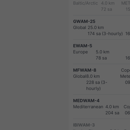
Baltic/Arctic
4.0 km
MET
72 sa
1
GWAM-25
Global
25.0 km
174 sa (3-hourly)
1
EWAM-5
Europe
5.0 km
78 sa
1
MFWAM-8
Cope
Global
8.0 km
Met
228 sa (3-
0
hourly)
MEDWAM-4
Mediterranean
4.0 km
Co
204 sa
06
IBIWAM-3