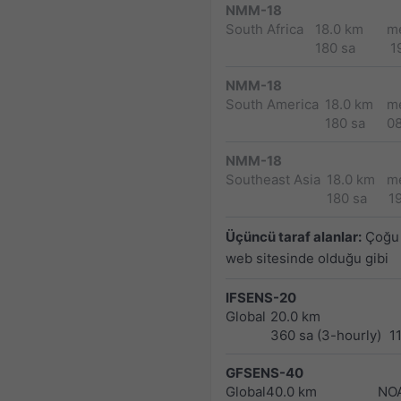
NMM-18
South Africa
18.0 km
m
180 sa
1
NMM-18
South America
18.0 km
m
180 sa
0
NMM-18
Southeast Asia
18.0 km
m
180 sa
1
Üçüncü taraf alanlar:
Çoğu 
web sitesinde olduğu gibi
IFSENS-20
Global
20.0 km
360 sa (3-hourly)
1
GFSENS-40
Global
40.0 km
NO