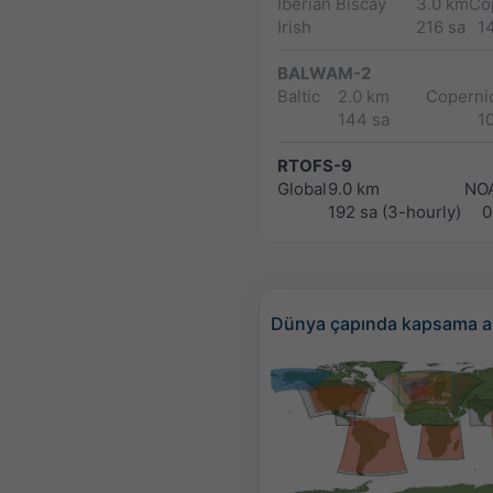
Iberian Biscay
3.0 km
Co
Irish
216 sa
1
BALWAM-2
Baltic
2.0 km
Copernic
144 sa
1
RTOFS-9
Global
9.0 km
NO
192 sa (3-hourly)
0
Dünya çapında kapsama a