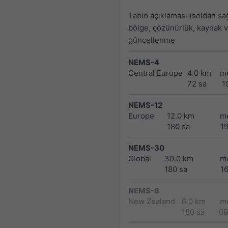
Tablo açıklaması (soldan sa
bölge, çözünürlük, kaynak 
güncellenme
NEMS-4
Central Europe
4.0 km
m
72 sa
1
NEMS-12
Europe
12.0 km
m
180 sa
1
NEMS-30
Global
30.0 km
m
180 sa
1
NEMS-8
New Zealand
8.0 km
m
180 sa
09