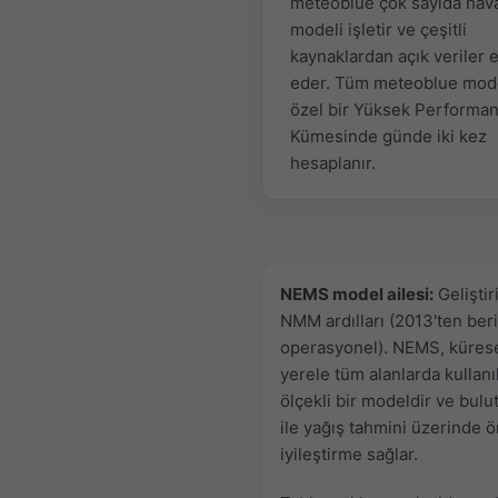
meteoblue çok sayıda hav
modeli işletir ve çeşitli
kaynaklardan açık veriler 
eder. Tüm meteoblue mode
özel bir Yüksek Performa
Kümesinde günde iki kez
hesaplanır.
NEMS model ailesi:
Geliştir
NMM ardılları (2013'ten beri
operasyonel). NEMS, küres
yerele tüm alanlarda kullanı
ölçekli bir modeldir ve bulut
ile yağış tahmini üzerinde 
iyileştirme sağlar.