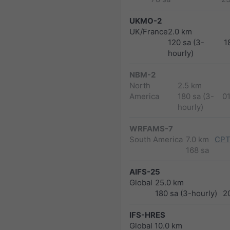
UKMO-2
UK/France
2.0 km
120 sa (3-
1
hourly)
NBM-2
North
2.5 km
America
180 sa (3-
0
hourly)
WRFAMS-7
South America
7.0 km
CPT
168 sa
AIFS-25
Global
25.0 km
180 sa (3-hourly)
2
IFS-HRES
Global
10.0 km