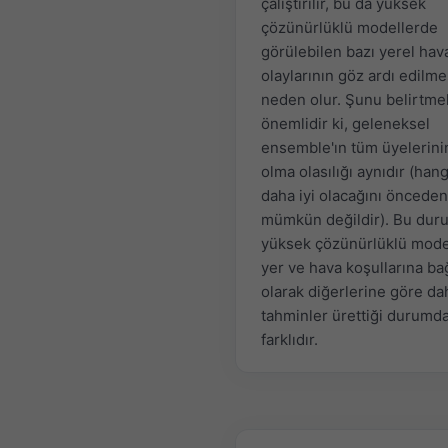
çalıştırılır, bu da yüksek
çözünürlüklü modellerde
görülebilen bazı yerel hav
olaylarının göz ardı edilm
neden olur. Şunu belirtme
önemlidir ki, geleneksel
ensemble'ın tüm üyelerini
olma olasılığı aynıdır (hang
daha iyi olacağını öncede
mümkün değildir). Bu duru
yüksek çözünürlüklü model
yer ve hava koşullarına bağ
olarak diğerlerine göre dah
tahminler ürettiği durumd
farklıdır.