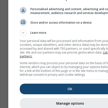
NAM-3
Personalised advertising and content, advertising and c
measurement, audience research and services develop
North America
3.0 km
NO
60 sa
03
Store and/or access information on a device
HRRR-2
Learn more
North America
3.0 km
NO
17 sa
0
Your personal data will be processed and information from you
(cookies, unique identifiers, and other device data) may be store
FV3-5
accessed by and shared with 750 partners, or used specifically b
site. We and our partners may use precise geolocation data.
List
Alaska
5.0 km
NO
partners.
48 sa
23
Some vendors may process your personal data on the basis of l
interest, which you can object to by managing your options belo
ARPEGE-25
for a link at the bottom of this page or in the site menu to manag
Global
25.0 km
withdraw consent in privacy and cookie settings.
96 sa (3-
0
hourly)
OK
ARPEGE-11
Europe
11.0 km
METEO
Manage options
96 sa
04