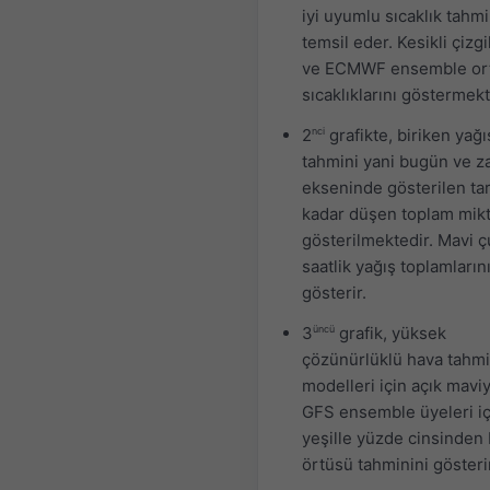
iyi uyumlu sıcaklık tahmi
temsil eder. Kesikli çizg
ve ECMWF ensemble or
sıcaklıklarını göstermekt
2
nci
grafikte, biriken yağı
tahmini yani bugün ve 
ekseninde gösterilen ta
kadar düşen toplam mik
gösterilmektedir. Mavi ç
saatlik yağış toplamların
gösterir.
3
üncü
grafik, yüksek
çözünürlüklü hava tahm
modelleri için açık mavi
GFS ensemble üyeleri iç
yeşille yüzde cinsinden 
örtüsü tahminini gösteri