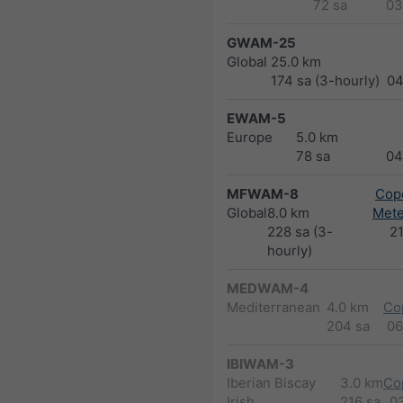
72 sa
03
GWAM-25
Global
25.0 km
174 sa (3-hourly)
04
EWAM-5
Europe
5.0 km
78 sa
04
MFWAM-8
Cope
Global
8.0 km
Met
228 sa (3-
2
hourly)
MEDWAM-4
Mediterranean
4.0 km
Co
204 sa
06
IBIWAM-3
Iberian Biscay
3.0 km
Co
Irish
216 sa
0