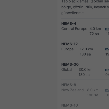
Tablo açıklaması (soldan sa
bölge, çözünürlük, kaynak 
güncellenme
NEMS-4
Central Europe
4.0 km
m
72 sa
1
NEMS-12
Europe
12.0 km
m
180 sa
1
NEMS-30
Global
30.0 km
m
180 sa
0
NEMS-8
New Zealand
8.0 km
m
180 sa
0
NEMS-10