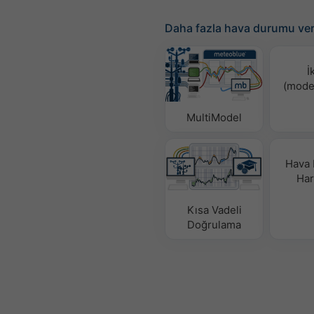
Daha fazla hava durumu ver
İ
(mode
MultiModel
Hava
Hari
Kısa Vadeli
Doğrulama