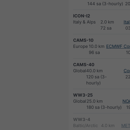
144 sa (3-hourly)
2
ICON-I2
Italy & Alps
2.0 km
Ita
72 sa
0
CAMS-10
Europe
10.0 km
ECMWF Cop
96 sa
1
CAMS-40
Global
40.0 km
Co
120 sa (3-
2
hourly)
WW3-25
Global
25.0 km
NO
180 sa (3-hourly)
1
WW3-4
Baltic/Arctic
4.0 km
MET