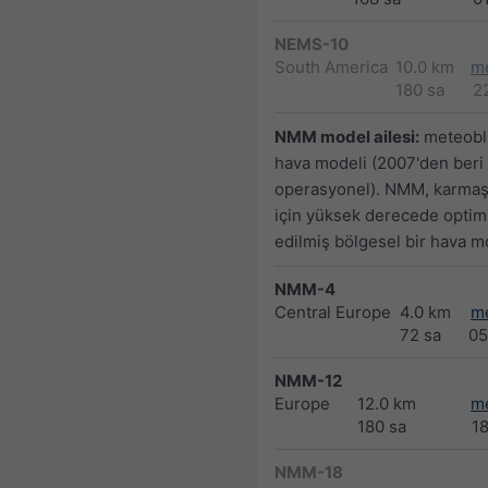
NEMS-10
South America
10.0 km
m
180 sa
2
NMM model ailesi:
meteoblu
hava modeli (2007'den beri
operasyonel). NMM, karmaşı
için yüksek derecede optim
edilmiş bölgesel bir hava mo
NMM-4
Central Europe
4.0 km
m
72 sa
05
NMM-12
Europe
12.0 km
m
180 sa
1
NMM-18