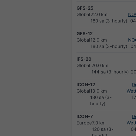
GFS-25
Global
22.0 km
NO
180 sa (3-hourly)
04
GFS-12
Global
12.0 km
NO
180 sa (3-hourly)
04
IFS-20
Global
20.0 km
144 sa (3-hourly)
2
ICON-12
D
Global
13.0 km
Wett
180 sa (3-
1
hourly)
ICON-7
D
Europe
7.0 km
Wett
120 sa (3-
0
hourly)