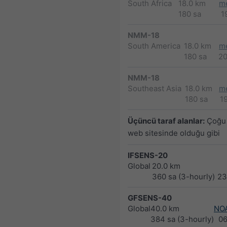
South Africa
18.0 km
m
180 sa
1
NMM-18
South America
18.0 km
m
180 sa
2
NMM-18
Southeast Asia
18.0 km
m
180 sa
1
Üçüncü taraf alanlar:
Çoğu 
web sitesinde olduğu gibi
IFSENS-20
Global
20.0 km
360 sa (3-hourly)
23
GFSENS-40
Global
40.0 km
NO
384 sa (3-hourly)
0