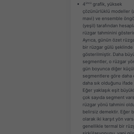
4
üncü
grafik, yüksek
çözünürlüklü modeller (
mavi) ve ensemble öng
(yeşil) tarafından hesap
rüzgar tahminini gösterir
Ayrıca, günün özet rüzg
bir rüzgar gülü şeklinde
gösterilmiştir. Daha büy
segmentler, o rüzgar y
gün boyunca diğer küçü
segmentlere göre daha o
daha sık olduğunu ifade
Eğer yaklaşık eşit büyük
çok sayıda segment var
rüzgar yönü tahmini old
belirsiz demektir. Eğer 
olarak iki karşıt yön var
genellikle termal bir rüz
sirkülasyonunu, yani gü