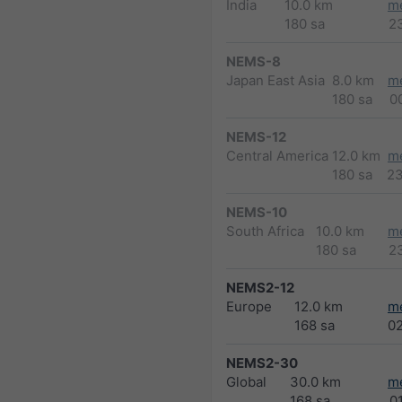
India
10.0 km
m
180 sa
2
NEMS-8
Japan East Asia
8.0 km
m
180 sa
0
NEMS-12
Central America
12.0 km
m
180 sa
2
NEMS-10
South Africa
10.0 km
m
180 sa
2
NEMS2-12
Europe
12.0 km
m
168 sa
0
NEMS2-30
Global
30.0 km
m
168 sa
0