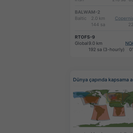
BALWAM-2
Baltic
2.0 km
Copernic
144 sa
2
RTOFS-9
Global
9.0 km
NO
192 sa (3-hourly)
0
Dünya çapında kapsama a