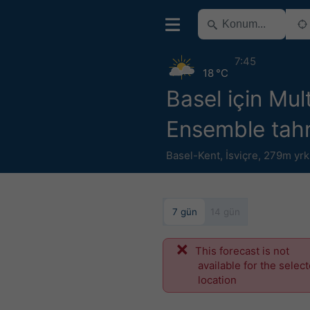
7:45
18 °C
Basel için Mul
Ensemble tah
Basel-Kent
,
İsviçre
,
279m yrk
7 gün
14 gün
This forecast is not
available for the selec
location