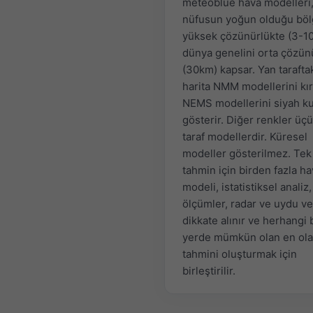
meteoblue hava modelleri
nüfusun yoğun olduğu böl
yüksek çözünürlükte (3-1
dünya genelini orta çözün
(30km) kapsar. Yan tarafta
harita NMM modellerini kır
NEMS modellerini siyah ku
gösterir. Diğer renkler üç
taraf modellerdir. Küresel
modeller gösterilmez. Tek 
tahmin için birden fazla h
modeli, istatistiksel analiz,
ölçümler, radar ve uydu ver
dikkate alınır ve herhangi 
yerde mümkün olan en ola
tahmini oluşturmak için
birleştirilir.