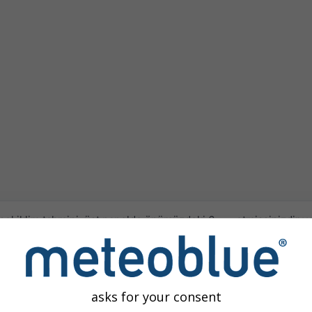
sel iklim tahmini, üst panelde önümüzdeki 6
etmişsinizdir v
lık ve yağış anomalilerini gösterir. Tahmin,
zordur.
üyük alanlar için bölgeseldir.
Mevsimlik tahmin
 ay için ortalama değerler veya anomaliler
daha iyi tahmi
r. Anomaliler, klimatolojik ortalamadan
sunuyoruz. Dün
asks for your consent
ir sıcaklık ve yağış anomalisi, ortalamadan
hesaplanan tüm