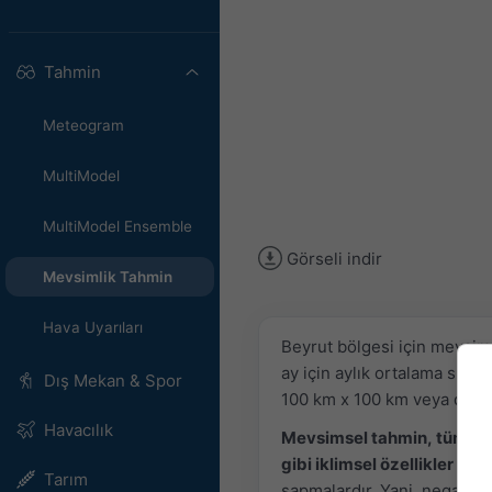
Tahmin
Meteogram
MultiModel
MultiModel Ensemble
Görseli indir
Mevsimlik Tahmin
Hava Uyarıları
Beyrut bölgesi için mevsim
ay için aylık ortalama sıcak
Dış Mekan & Spor
100 km x 100 km veya daha b
Havacılık
Mevsimsel tahmin, tüm bir
gibi iklimsel özellikler
suna
Tarım
sapmalardır. Yani, negatif b