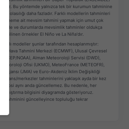
riyoruz. Bu yöntemde yalnızca tek bir kurumun tahminine
kma olasılığı daha fazladır. Farklı modellerin tahminleri
, o döneme ait mevsim tahmini yapmak için umut çok
gelerde ve durumlarda mevsimlik tahminler oldukça
r. En bilinen örnekler El Niño ve La Niña'dır.
farklı modeller şunlar tarafından hesaplanmıştır:
deli Hava Tahmini Merkezi (ECMWF), Ulusal Çevresel
 (NCEP/NOAA), Alman Meteoroloji Servisi (DWD),
k Meteoroloji Ofisi (UKMO), MeteoFrance (METEOFR),
ji Ajansı (JMA) ve Euro-Akdeniz İklim Değişikliği
 Ajans/merkezler tahminlerini yaklaşık ayda bir kez
ak hepsi aynı anda güncellemez. Bu nedenle, her
 çalıştırma bilgisini diyagramda gösteriyoruz.
ri tahminini güncelleyince topluluğu tekrar