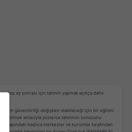
e birkaç ay sonrası için tahmin yapmak açıkça daha
lerin güvenilirliği değişken olabileceği için bir eğilimi
n edebilmek amacıyla yüzlerce tahminin sonucunu
ya çapındaki başlıca merkezler ve kurumlar tarafından
 mevsimlik tahminleri bir Süper-Topluluk (ENSEMBLE)