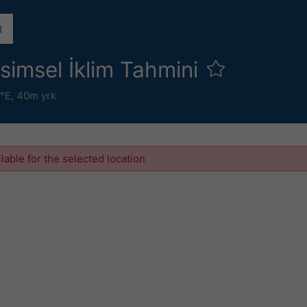
simsel İklim Tahmini
5°E,
40m yrk
ilable for the selected location