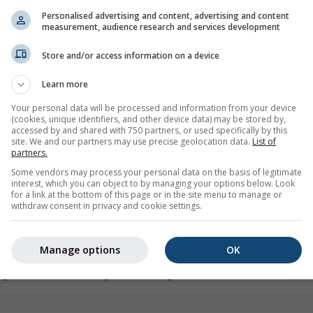
 gösterir. Klimatolojik bilgi, beklenen hava
içinde birleşti
Personalised advertising and content, advertising and content
measurement, audience research and services development
rir. Artı 1 derece pozitif anomaliye sahip
kıyasla doğru çı
r saatinde hava sıcaklığının 1 derece daha
birbirine zıtsa
Store and/or access information on a device
ldir. Daha gerçekçi bir senaryo, bazı
azdır. Bazı böl
a daha sıcak, bazılarının ise ortalama
isabetli olabili
Learn more
zı günler ortalamadan daha soğuk hatta çok
Burada sunulan 
Your personal data will be processed and information from your device
zden pozitif anomali örneğin don olmayacağı
(cookies, unique identifiers, and other device data) may be stored by,
Avrupa Orta Va
accessed by and shared with 750 partners, or used specifically by this
Tahmin Merkezi
site. We and our partners may use precise geolocation data.
List of
partners.
l hava durumu tahmini teknik olarak
Birleşik Krallı
Some vendors may process your personal data on the basis of legitimate
sel olarak iklimsel bir ortalamadan daha az
Japon Meteorolo
interest, which you can object to by managing your options below. Look
i, günlük hava durumunun mezoskalada veya
Merkezi (CMCC).
for a link at the bottom of this page or in the site menu to manage or
withdraw consent in privacy and cookie settings.
ynaklanan büyük değişimlere tabi olması ve
günceller, anc
terince hassas ölçülememesi nedeniyle,
merkezin tahmin
lerinin yaklaşık 10-14 gün sonrasında
Merkezlerden bi
Manage options
OK
rtalamasından daha az güvenilir hale
hesaplıyoruz.
 günlük hava tahmini güvenilmezliği
ni fark