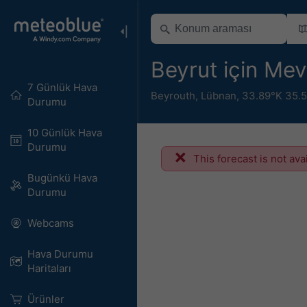
Beyrut için Mev
7 Günlük Hava
Beyrouth
,
Lübnan
,
33.89°K 35.
Durumu
10 Günlük Hava
Durumu
This forecast is not ava
Bugünkü Hava
Durumu
Webcams
Hava Durumu
Haritaları​
Ürünler