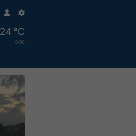
24 °C
6:00