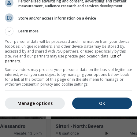
Personalised advertising and content, advertising and content
measurement, audience research and services development
Store and/or access information on a device
eteo
Learn more
Mesafe: 11.6 km
4 dakika önce
Me
Your personal data will be processed and information from your device
(cookies, unique identifiers, and other device data) may be stored by,
accessed by and shared with 750 partners, or used specifically by this
site. We and our partners may use precise geolocation data.
List of
partners.
Some vendors may process your personal data on the basis of legitimate
interest, which you can object to by managing your options below. Look
for a link at the bottom of this page or in the site menu to manage or
withdraw consent in privacy and cookie settings.
Manage options
OK
'Alessandro
Sirtori › North: Bevera
Mesafe: 13.5 km
8 saat önce
Mes