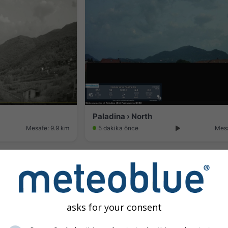
Paladina › North
Mesafe: 9.9 km
5 dakika önce
Mesa
asks for your consent