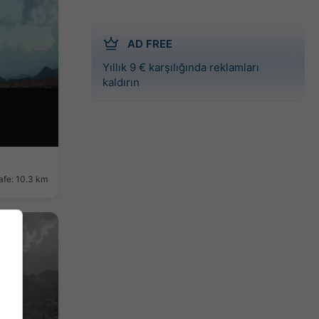
AD FREE
Yıllık 9 € karşılığında reklamları
kaldırın
fe: 10.3 km