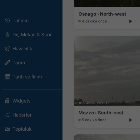
Osnago › North-west
Tahmin
4 dakika önce
Dış Mekan & Spor
Havacılık
Tarım
Tarih ve İklim
Widgets
Mozzo › South-east
Haberler
5 dakika önce
Topluluk