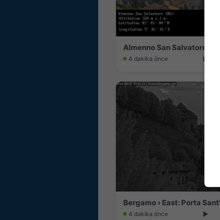
Almenno San Salvatore: M
4 dakika önce
Bergamo › East: Porta Sant
4 dakika önce