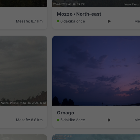
Mozzo › North-east
Mesafe: 8.7 km
6 dakika önce
Me
Ornago
Mesafe: 8.8 km
5 dakika önce
Me