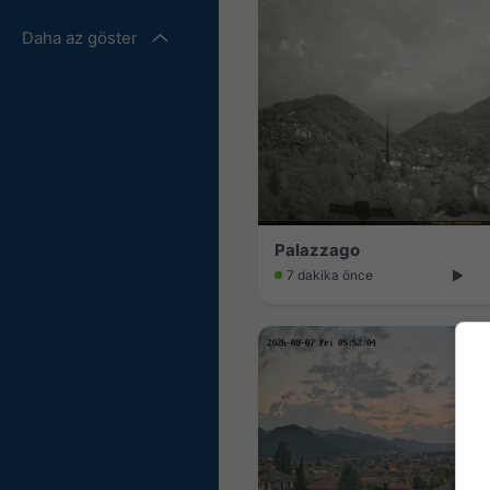
Daha az göster
Palazzago
7 dakika önce