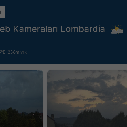
eb Kameraları Lombardia
5°E,
238m yrk