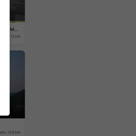
Monte Marenzo › North-west: Monte San Martino (Lecco)
safe: 12 km
afe: 15.6 km