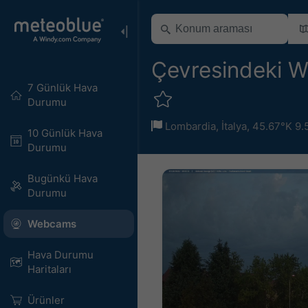
Çevresindeki W
7 Günlük Hava
Durumu
Lombardia
,
İtalya
,
45.67°K 9.
10 Günlük Hava
Durumu
Bugünkü Hava
Durumu
Webcams
Hava Durumu
Haritaları​
Ürünler