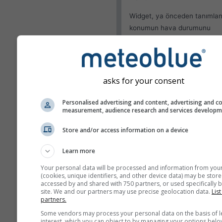
Widget, ya önceden tanımlan
konumun hava durumunu
gösterebilir ya da sitenizi ziy
eden her bir ziyaretçinin ko
algılamayı deneyebilir.
Mevcut konumu kulla
asks for your consent
Kullanıcı konumunu te
Personalised advertising and content, advertising and c
measurement, audience research and services develop
Görünüm
Store and/or access information on a device
Özellikler
Learn more
Sıcaklık ve nemi atla
Your personal data will be processed and information from you
(cookies, unique identifiers, and other device data) may be store
accessed by and shared with 750 partners, or used specifically b
site. We and our partners may use precise geolocation data.
List
partners.
Daha fazla hava durumu ver
Some vendors may process your personal data on the basis of l
interest, which you can object to by managing your options belo