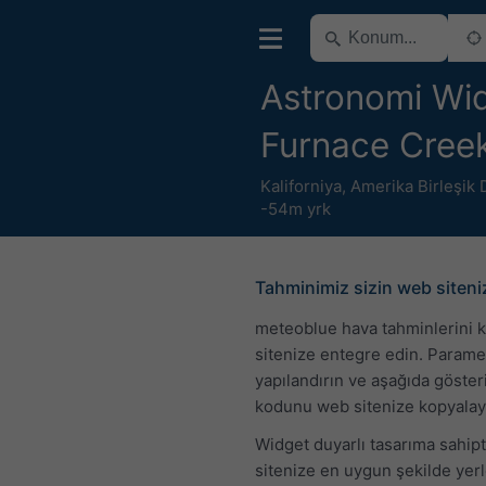
Astronomi Wid
Furnace Creek
Kaliforniya
,
Amerika Birleşik 
-54m yrk
Tahminimiz sizin web siten
meteoblue hava tahminlerini 
sitenize entegre edin. Parame
yapılandırın ve aşağıda göste
kodunu web sitenize kopyalay
Widget duyarlı tasarıma sahip
sitenize en uygun şekilde yer