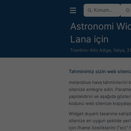
Astronomi Wid
Lana için
Trentino-Alto Adige
,
İtalya
,
3
Tahminimiz sizin web siten
meteoblue hava tahminlerini 
sitenize entegre edin. Parame
yapılandırın ve aşağıda göste
kodunu web sitenize kopyalay
Widget duyarlı tasarıma sahip
sitenize en uygun şekilde yer
için iframe özelliklerini ("src" 