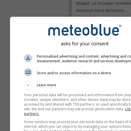
Widget, ya önceden tanımlan
konumun hava durumunu
gösterebilir ya da sitenizi ziy
eden her bir ziyaretçinin ko
algılamayı deneyebilir.
Mevcut konumu kulla
asks for your consent
Kullanıcı konumunu te
Personalised advertising and content, advertising and c
measurement, audience research and services develop
Görünüm
Store and/or access information on a device
Özellikler
Learn more
Sıcaklık ve nemi atla
Your personal data will be processed and information from you
(cookies, unique identifiers, and other device data) may be store
accessed by and shared with 750 partners, or used specifically b
site. We and our partners may use precise geolocation data.
List
partners.
Daha fazla hava durumu ver
Some vendors may process your personal data on the basis of l
interest, which you can object to by managing your options belo