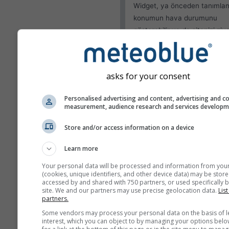
Widget, ya önceden tanımlan
konumun hava durumunu
gösterebilir ya da sitenizi ziy
eden her bir ziyaretçinin ko
algılamayı deneyebilir.
Mevcut konumu kulla
asks for your consent
Kullanıcı konumunu te
Personalised advertising and content, advertising and c
measurement, audience research and services develop
Görünüm
Store and/or access information on a device
Özellikler
Learn more
Sıcaklık ve nemi atla
Your personal data will be processed and information from you
(cookies, unique identifiers, and other device data) may be store
accessed by and shared with 750 partners, or used specifically b
site. We and our partners may use precise geolocation data.
List
partners.
Daha fazla hava durumu ver
Some vendors may process your personal data on the basis of l
interest, which you can object to by managing your options belo