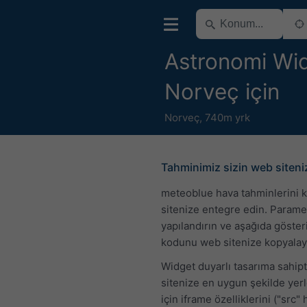
Astronomi Wid
Norveç için
Norveç
,
740m yrk
Tahminimiz sizin web siten
meteoblue hava tahminlerini 
sitenize entegre edin. Parame
yapılandırın ve aşağıda göste
kodunu web sitenize kopyalay
Widget duyarlı tasarıma sahip
sitenize en uygun şekilde yer
için iframe özelliklerini ("src" 