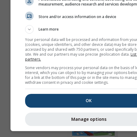
Görünüm
measurement, audience research and services develop
Gün
Store and/or access information on a device
Learn more
Your personal data will be processed and information from you
Arka plan
(cookies, unique identifiers, and other device data) may be store
Arka plan resmi ile
accessed by and shared with 750 partners, or used specifically b
site. We and our partners may use precise geolocation data.
List
Arka plan renkli
partners.
Arka plan yok: Koyu 
Some vendors may process your personal data on the basis of l
Arka plan yok: Açık m
interest, which you can object to by managing your options belo
for a link at the bottom of this page or in the site menu to manag
withdraw consent in privacy and cookie settings.
OK
Daha fazla hava durumu ver
Manage options
Ast
Wid