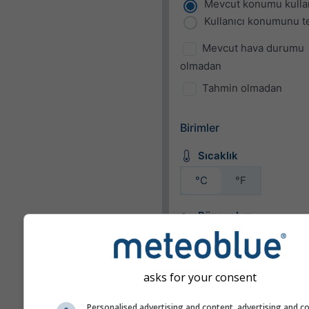
Mevcut konumu kulla
Kullanıcı konumunu te
Mevcut hava durumu
olmadan
Tahmin olmadan
Birimler
Sıcaklık
°C
°F
Rüzgar hızı
bft
km/h
m/s
mph
kn
asks for your consent
Personalised advertising and content, advertising and c