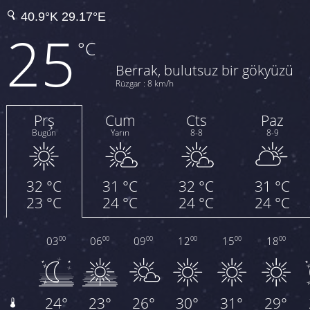
25
°C
Berrak, bulutsuz bir gökyüzü
Rüzgar : 8 km/h
Prş
Cum
Cts
Paz
Bugün
Yarın
8-8
8-9
32 °C
31 °C
32 °C
31 °C
23 °C
24 °C
24 °C
24 °C
03
06
09
12
15
18
00
00
00
00
00
00
24°
23°
26°
30°
31°
29°