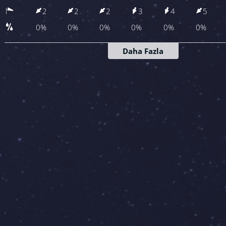
2
2
2
3
4
5
0%
0%
0%
0%
0%
0%
Daha Fazla