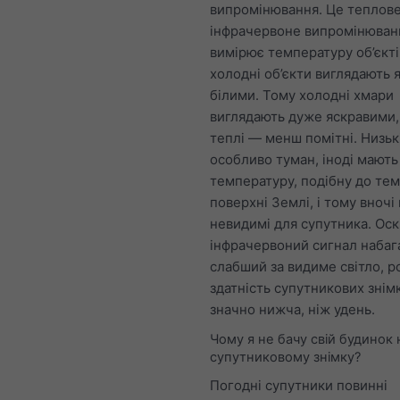
випромінювання. Це теплов
інфрачервоне випромінюван
вимірює температуру об’єктів
холодні об’єкти виглядають 
білими. Тому холодні хмари
виглядають дуже яскравими, 
теплі — менш помітні. Низькі
особливо туман, іноді мають
температуру, подібну до те
поверхні Землі, і тому вноч
невидимі для супутника. Оск
інфрачервоний сигнал набаг
слабший за видиме світло, р
здатність супутникових знімк
значно нижча, ніж удень.
Чому я не бачу свій будинок 
супутниковому знімку?
Погодні супутники повинні