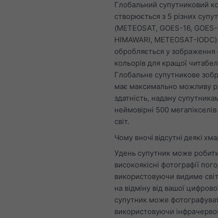
Глобальний супутниковий к
створюється з 5 різних супут
(METEOSAT, GOES-16, GOES-
HIMAWARI, METEOSAT-IODC) 
обробляється у зображення
кольорів для кращої читабел
Глобальне супутникове зоб
має максимально можливу р
здатність, надану супутника
неймовірні 500 мегапікселів
світ.
Чому вночі відсутні деякі хм
Удень супутник може робит
високоякісні фотографії пого
використовуючи видиме світ
на відміну від вашої цифрово
супутник може фотографувати
використовуючи інфрачерво