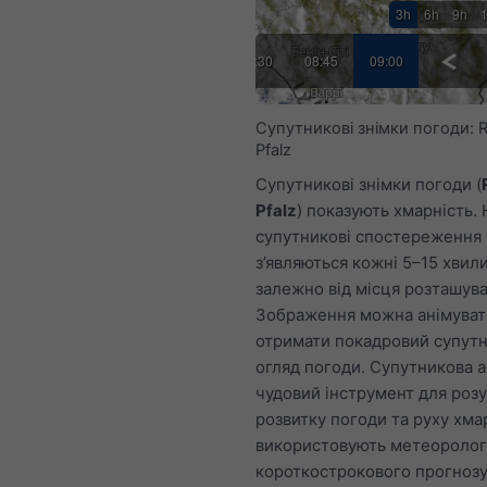
3h
6h
9h
30
06:45
07:00
07:15
08:30
08:45
09:00
Супутникові знімки погоди: R
Pfalz
Супутникові знімки погоди (
Pfalz
) показують хмарність. 
супутникові спостереження
з’являються кожні 5–15 хвил
залежно від місця розташува
Зображення можна анімуват
отримати покадровий супут
огляд погоди. Супутникова 
чудовий інструмент для роз
розвитку погоди та руху хмар
використовують метеоролог
короткострокового прогнозу