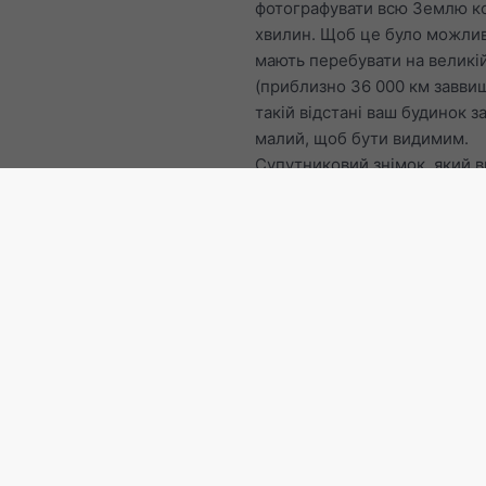
фотографувати всю Землю к
хвилин. Щоб це було можли
мають перебувати на великій
(приблизно 36 000 км заввиш
такій відстані ваш будинок з
малий, щоб бути видимим.
Супутниковий знімок, який в
наприклад, у Google Maps, з
відстані лише 100 км, але о
лише кілька зображень на рік
одне кожні 5 хвилин.
Federal Republic of Germa
регіони
Thuringia
Schlesw
Holstein
Saxony-Anhalt
Saxony