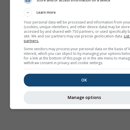
Store and/or access information on a device
Вебкамери
Learn more
Your personal data will be processed and information from you
(cookies, unique identifiers, and other device data) may be store
accessed by and shared with 750 partners, or used specifically b
site. We and our partners may use precise geolocation data.
List
partners.
Some vendors may process your personal data on the basis of l
interest, which you can object to by managing your options belo
for a link at the bottom of this page or in the site menu to manag
withdraw consent in privacy and cookie settings.
OK
Manage options