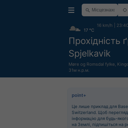
16 km/h
23:4
17 °C
Прохідність 
Spjelkavik
Møre og Romsdal fylke
,
King
31м н.р.м.
point+
Це лише приклад для Basel
Switzerland. Щоб перегля
інформацію для будь-яког
на Землі, підпишіться на p