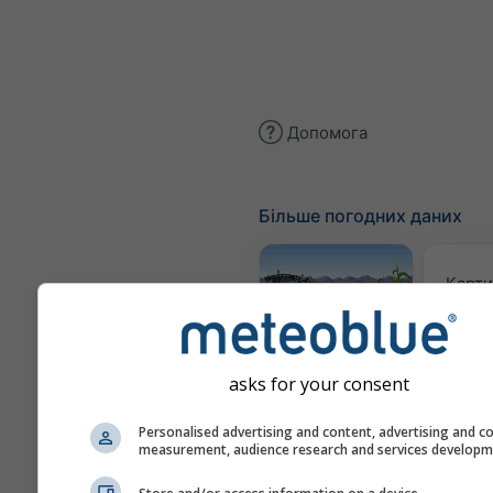
Допомога
Більше погодних даних
Карти
Meteogram
AGRO
asks for your consent
Personalised advertising and content, advertising and c
measurement, audience research and services develop
Сез
пр