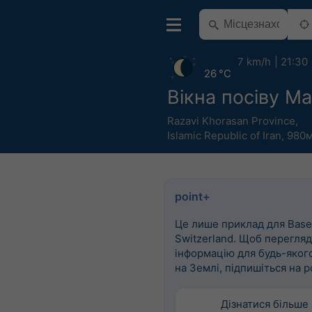
7 km/h
21:30
26 °C
Вікна посіву M
Razavi Khorasan Province
,
Islamic Republic of Iran
,
980м
point+
Це лише приклад для Basel
Switzerland. Щоб перегля
інформацію для будь-яког
на Землі, підпишіться на p
Дізнатися більше