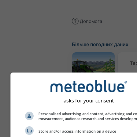
Допомога
Більше погодних даних
Те
Meteogram
AGRO
asks for your consent
Кл
Personalised advertising and content, advertising and c
(модел
measurement, audience research and services develop
Сезонний
Store and/or access information on a device
прогноз