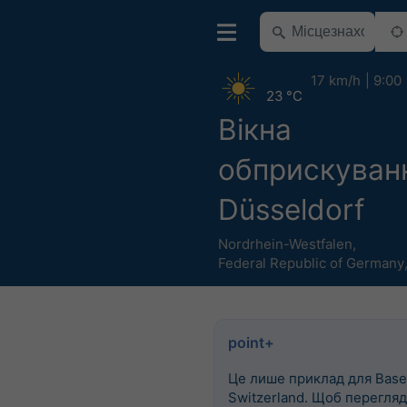
17 km/h
9:00
23 °C
Вікна
обприскуван
Düsseldorf
Nordrhein-Westfalen
,
Federal Republic of Germany
point+
Це лише приклад для Basel
Switzerland. Щоб перегля