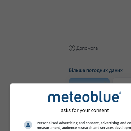
Допомога
Більше погодних даних
Трає
Meteogram
asks for your consent
AGRO
Personalised advertising and content, advertising and c
measurement, audience research and services develop