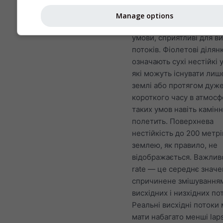
синім відповідає станда
атмосферним умовам. Т
Manage options
відтінки синього вказуют
умови, сприятливі для в
потоків. Фіолетові ділян
означають сухі нестійкі 
які можуть існувати лиш
землі або протягом дуж
короткого часу в атмосф
таких умов навіть камін
полетить. Поверхнева
нестійкість до 200 метрі
землею, як правило, не
відображається. Важливо
rate — це середнє значе
спричинене змішування
висхідних і низхідних пот
Реальні висхідні потоки
мати набагато менші laps