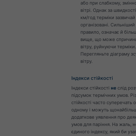
або при слабкому, змінн
вітрі. Однак за швидкост
км/год терміки зазвича
організовані. Сильніший 
правило, означає й більш
вище, що може спричини
вітру, руйнуючи терміки.
Перегляньте діаграму зс
вітру.
Індекси стійкості
Індекси стійкості
не
слід роз
підсумок термічних умов. Різ
стійкості часто суперечать 
одному і можуть щонайбіль
додаткове уявлення про деяк
умов для паріння. На жаль, 
єдиного індексу, який би уз