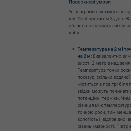
Поверхневі умови
Усі діаграми показують погод
для Gent протягом 3 днів. Ж
області позначають світлу ч
доби.
Температура на 2 м і то
на 2 м:
Еквівалентно вим
висоті 2 метрів над зем
Температура точки роси
показує, скільки водяної
міститься в повітрі біля 
звідки можуть починати
потенційні терміки. Чим
різниця між температур
точкою роси, тим менша
вологість і, відповідно,
рівень хмарності. Підтр