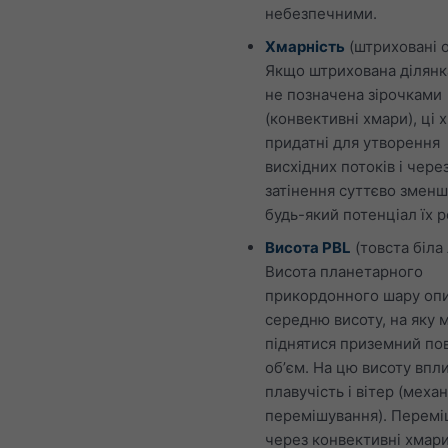
небезпечними.
Хмарність
(штриховані о
Якщо штрихована ділянк
не позначена зірочками
(конвективні хмари), ці 
придатні для утворення
висхідних потоків і чере
затінення суттєво змен
будь-який потенціал їх р
Висота PBL
(товста біла 
Висота планетарного
прикордонного шару оп
середню висоту, на яку
піднятися приземний по
обʼєм. На цю висоту впл
плавучість і вітер (меха
перемішування). Перемі
через конвективні хмар