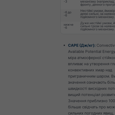
-3
механізму (наприклад,
фронту, денного прогрі
Нестійкі умови, ймовір
-6 до
деякі сильні, за наявно
-6
підйомного механізму.
Дуже нестійкі умови, 
нижче
сильні грози за наявно
-6
підйомного механізму.
CAPE (Дж/кг):
Convectiv
Available Potential Energ
міра атмосферної стійко
впливає на утворення г
конвективних хмар над
приграничним шаром. В
значення означають біл
швидкості висхідних пото
вищий потенціал розвитк
Значення приблизно 100
більше свідчать про мож
сильних погодних явищ,