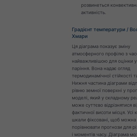
розвинеться конвективн
активність.
Градієнт температури / Вол
Хмари
Ця діаграма показує зміну
атмосферного профілю з часо
найважливішою для оцінки у
паріння. Вона надає огляд
термодинамічної стійкості т
Нижня частина діаграми від
рівню земної поверхні у про
моделі, який у складному ре
може суттєво відрізнятися в
фактичної висоти місця. Усі 
шкали фіксовані, щоб можна
порівнювати прогнози для рі
і моментів часу. Діаграма м