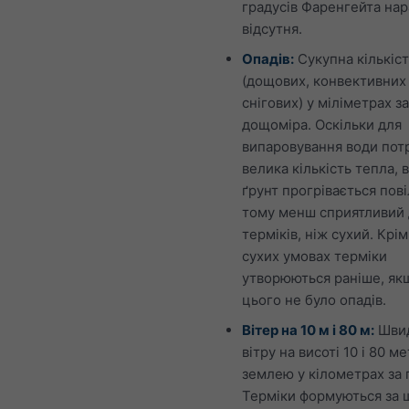
градусів Фаренгейта нар
відсутня.
Опадів:
Сукупна кількіст
(дощових, конвективних
снігових) у міліметрах з
дощоміра. Оскільки для
випаровування води пот
велика кількість тепла, 
ґрунт прогрівається пов
тому менш сприятливий
терміків, ніж сухий. Крім
сухих умовах терміки
утворюються раніше, як
цього не було опадів.
Вітер на 10 м і 80 м:
Швид
вітру на висоті 10 і 80 м
землею у кілометрах за 
Терміки формуються за