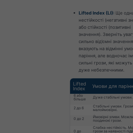
Lifted Index (LI):
Ще одна
нестійкості (негативні з
або стійкості (позитивні
значення). Зверніть уваг
сильно від’ємні значення
вказують на відмінні умо
паріння, але водночас ім
сильні грози, які можуть
дуже небезпечними.
Lifted
Умови для парін
Index
6 або
Дуже стабільні умови.
більше
Стабільні умови. Грози
2 до 6
малоймовірні.
Ймовірні зливи. Можли
0 до 2
поодинокі грози.
Слабка нестійкість. М
0 до
грози за наявності пі