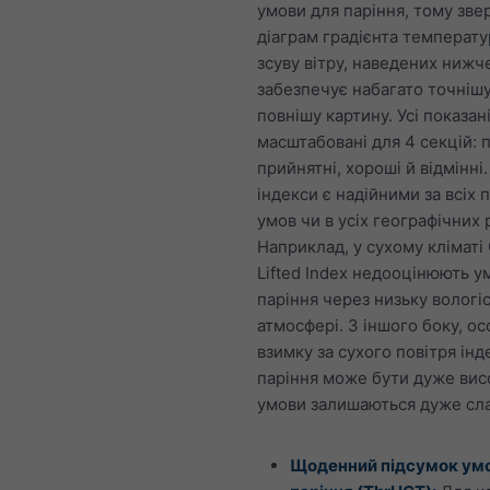
умови для паріння, тому зве
діаграм градієнта температу
зсуву вітру, наведених нижч
забезпечує набагато точнішу
повнішу картину. Усі показан
масштабовані для 4 секцій: п
прийнятні, хороші й відмінні.
індекси є надійними за всіх 
умов чи в усіх географічних 
Наприклад, у сухому кліматі
Lifted Index недооцінюють у
паріння через низьку вологіс
атмосфері. З іншого боку, о
взимку за сухого повітря інд
паріння може бути дуже вис
умови залишаються дуже сл
Щоденний підсумок ум