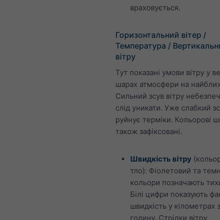
враховується.
Горизонтальний вітер /
Температура / Вертикальн
вітру
Тут показані умови вітру у в
шарах атмосфери на найближ
Сильний зсув вітру небезпеч
слід уникати. Уже слабкий зс
руйнує терміки. Кольорові 
також зафіксовані.
Швидкість вітру
(кольо
тло): Фіолетовий та тем
кольори позначають тихи
Білі цифри показують ф
швидкість у кілометрах 
годину. Стрілки вітру