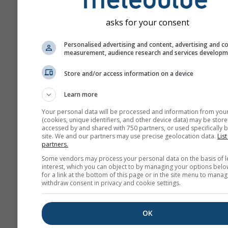
Це приклад відмінних умов 
asks for your consent
паріння, які часто трапляють
Біттервассері (Намібія) – од
Personalised advertising and content, advertising and c
measurement, audience research and services develop
найкращих місць для паріння 
Такі умови ніколи не виника
Store and/or access information on a device
більшості регіонів, але схож
що досягають менших висот
Learn more
знайти майже всюди у хороші
Your personal data will be processed and information from you
(cookies, unique identifiers, and other device data) may be store
accessed by and shared with 750 partners, or used specifically b
Lapse rate
вимірюється 
site. We and our partners may use precise geolocation data.
List
кельвінах на 100 м різниц
partners.
Точне значення показан
Some vendors may process your personal data on the basis of l
interest, which you can object to by managing your options belo
цифрами на контурних лі
for a link at the bottom of this page or in the site menu to manag
Інверсії (дуже стійкі умо
withdraw consent in privacy and cookie settings.
мають додатні значення 
зафарбовані від жовтого
OK
червоного. Межа між зе