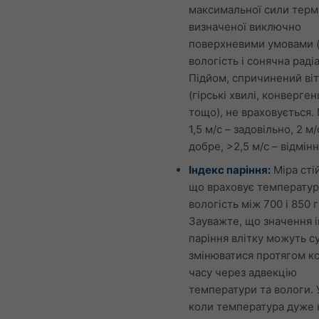
максимальної сили термі
визначеної виключно
поверхневими умовами (
вологість і сонячна радіа
Підйом, спричинений ві
(гірські хвилі, конверген
тощо), не враховується.
1,5 м/с – задовільно, 2 м/
добре, >2,5 м/с – відмінн
Індекс паріння:
Міра стій
що враховує температур
вологість між 700 і 850 
Зауважте, що значення 
паріння влітку можуть с
змінюватися протягом к
часу через адвекцію
температури та вологи. 
коли температура дуже 