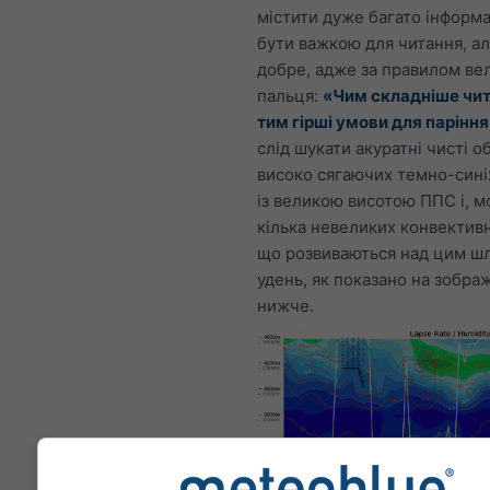
містити дуже багато інформа
бути важкою для читання, а
добре, адже за правилом ве
пальця:
«Чим складніше чит
тим гірші умови для паріння
слід шукати акуратні чисті о
високо сягаючих темно-сині
із великою висотою ППС і, 
кілька невеликих конвектив
що розвиваються над цим ш
удень, як показано на зобра
нижче.