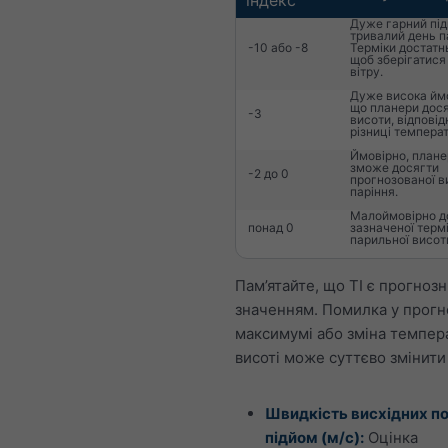
індекс
Дуже гарний під
тривалий день п
-10 або -8
Терміки достатнь
щоб зберігатися 
вітру.
Дуже висока ймо
що планери дос
-3
висоти, відповід
різниці температ
Ймовірно, плане
зможе досягти
-2 до 0
прогнозованої в
паріння.
Малоймовірно д
понад 0
зазначеної термі
парильної висот
Пам’ятайте, що TI є прогноз
значенням. Помилка у прог
максимумі або зміна темпер
висоті може суттєво змінити
Швидкість висхідних по
підйом (м/с):
Оцінка