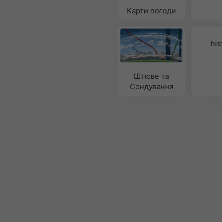
Карти погоди
his
Штюве та
Сондування