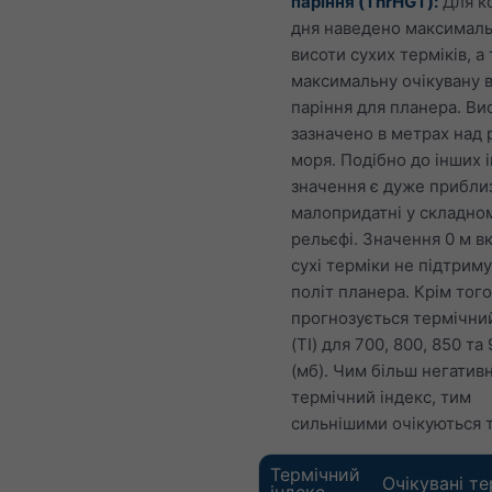
паріння (ThrHGT):
Для к
дня наведено максималь
висоти сухих терміків, а
максимальну очікувану 
паріння для планера. Ви
зазначено в метрах над 
моря. Подібно до інших і
значення є дуже прибли
малопридатні у складно
рельєфі. Значення 0 м в
сухі терміки не підтрим
політ планера. Крім того
прогнозується термічни
(TI) для 700, 800, 850 та
(мб). Чим більш негатив
термічний індекс, тим
сильнішими очікуються 
Термічний
Очікувані т