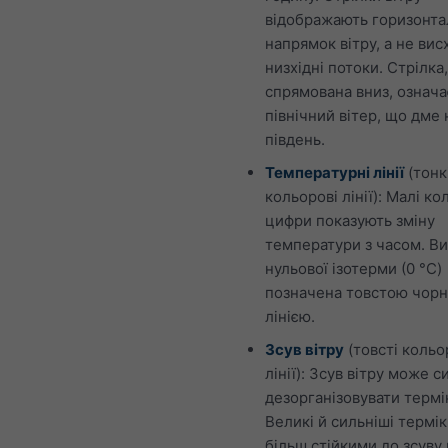
відображають горизонт
напрямок вітру, а не висх
низхідні потоки. Стрілка,
спрямована вниз, означа
північний вітер, що дме 
південь.
Температурні лінії
(тонк
кольорові лінії): Малі ко
цифри показують зміну
температури з часом. В
нульової ізотерми (0 °C)
позначена товстою чор
лінією.
Зсув вітру
(товсті кольо
лінії): Зсув вітру може 
дезорганізовувати термі
Великі й сильніші термік
більш стійкими до зсуву 