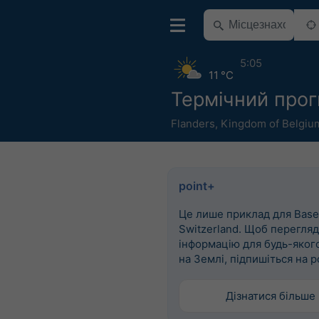
5:05
11 °C
Термічний прог
Flanders
,
Kingdom of Belgiu
point+
Це лише приклад для Basel
Switzerland. Щоб перегля
інформацію для будь-яког
на Землі, підпишіться на p
Дізнатися більше