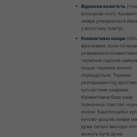
Відносна вологість
(тон
кольорові лінії): Конвект
хмари утворюються ймо
у вологому повітрі.
Конвективні хмари
(обла
зірочками): коли почина
розвиватися конвективні
термічне паріння найкра
пошук терміків значно
спрощується. Терміки
розташовані під зроста
купчастими хмарами.
Конвективна база хмар
позначена товстою чор
лінією. Баштоподібні куп
кучово-дощові хмари м
дуже сильні висхідні пот
можуть бути дуже