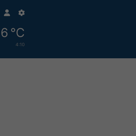
6 °C
4:10