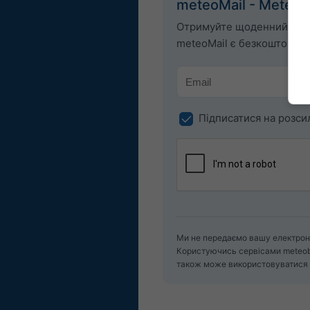
meteoMail - Meteo
Отримуйте щоденний про
meteoMail є безкоштовним
Підписатися на розси
Ми не передаємо вашу електронн
Користуючись сервісами meteob
також може використовуватися 