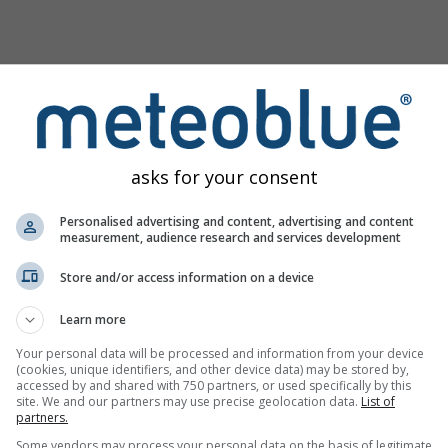
ити зображення
ля Sorède надає всю погодну інформацію у 3 простих графі
asks for your consent
 погодними піктограмами. Жовтий фон позначає денне світл
Personalised advertising and content, advertising and content
ах: від незначної хмарності (світло-сірий) до суцільної (тем
measurement, audience research and services development
овпчики показують погодинні опади, а світло-сині — зливи. З
ігу.
Store and/or access information on a device
і вітру позначені синім, а пориви — зеленим. Вістря стріло
Learn more
к, що й вітер.
Your personal data will be processed and information from your device
(cookies, unique identifiers, and other device data) may be stored by,
accessed by and shared with 750 partners, or used specifically by this
site. We and our partners may use precise geolocation data.
List of
partners.
Some vendors may process your personal data on the basis of legitimate