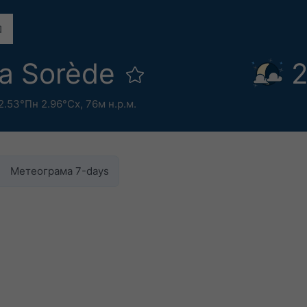
а Sorède
2
2.53°Пн 2.96°Сх,
76м н.р.м.
Метеограма 7-days