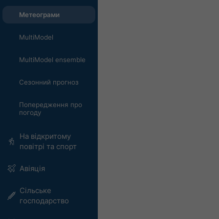
Метеограми
MultiModel
MultiModel ensemble
Сезонний прогноз
Попередження про
погоду
На відкритому
повітрі та спорт
Авіяція
Сільське
господарство