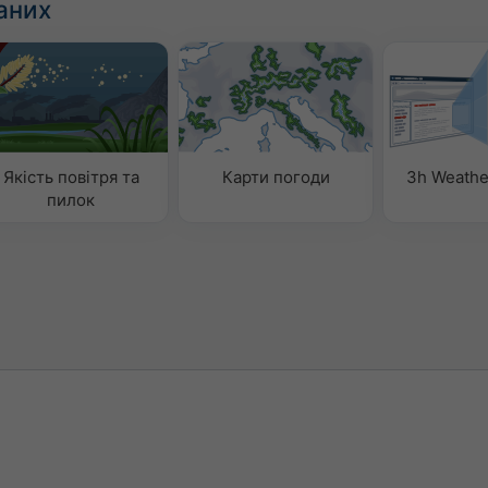
аних
Якість повітря та
Карти погоди
3h Weathe
пилок