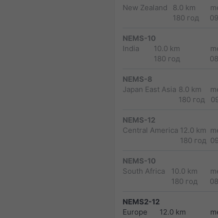
New Zealand
8.0 km
m
180 год
0
NEMS-10
India
10.0 km
m
180 год
0
NEMS-8
Japan East Asia
8.0 km
m
180 год
0
NEMS-12
Central America
12.0 km
m
180 год
0
NEMS-10
South Africa
10.0 km
m
180 год
0
NEMS2-12
Europe
12.0 km
m