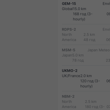
GEM-15
Env
Global
15.0 km
168 год (3-
0
hourly)
RDPS-2
Env
North
2.5 km
America
48 год
0
MSM-5
Japan Meteor
Japan
5.0 km
78 год
2
UKMO-2
UK/France
2.0 km
120 год (3-
0
hourly)
NBM-2
North
2.5 km
America
180 год (3-
0