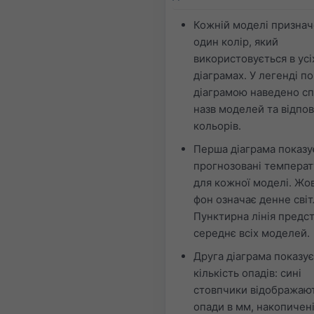
Кожній моделі призна
один колір, який
використовується в усі
діаграмах. У легенді по
діаграмою наведено с
назв моделей та відпов
кольорів.
Перша діаграма показу
прогнозовані темпера
для кожної моделі. Жо
фон означає денне світ
Пунктирна лінія предс
середнє всіх моделей.
Друга діаграма показує
кількість опадів: сині
стовпчики відображаю
опади в мм, накопичені