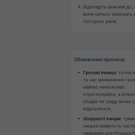
Відкладіть важливі дії,
вони сильно залежать 
погодних умов.
Обмеження прогнозу
Грозові явища
: точне 
та час виникнення гроз
майже неможливо
спрогнозувати, а кількі
опадів чи граду може 
відрізнятися.
Шаруваті хмари
: туман
низька хмарність часто
невидимі для більшост