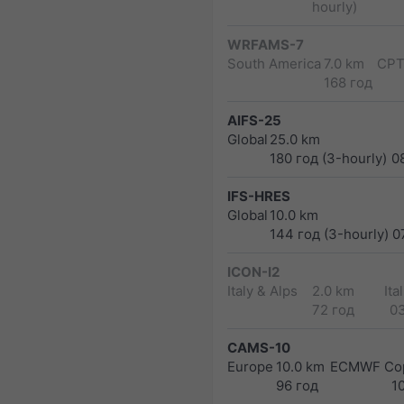
hourly)
WRFAMS-7
South America
7.0 km
CPT
168 год
AIFS-25
Global
25.0 km
180 год (3-hourly)
0
IFS-HRES
Global
10.0 km
144 год (3-hourly)
0
ICON-I2
Italy & Alps
2.0 km
Ita
72 год
0
CAMS-10
Europe
10.0 km
ECMWF Cop
96 год
1