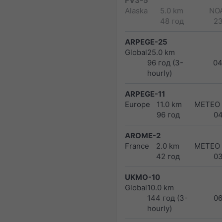
FV3-5
Alaska
5.0 km
NO
48 год
2
ARPEGE-25
Global
25.0 km
96 год (3-
04
hourly)
ARPEGE-11
Europe
11.0 km
METEO
96 год
0
AROME-2
France
2.0 km
METEO
42 год
0
UKMO-10
Global
10.0 km
144 год (3-
0
hourly)