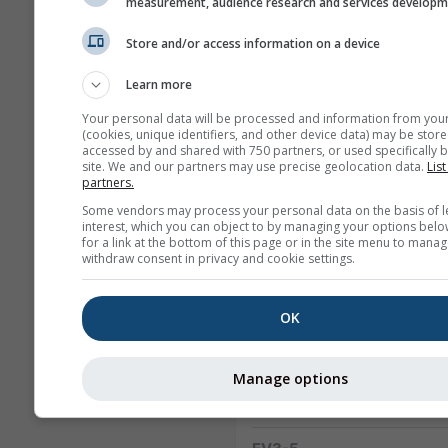
measurement, audience research and services develop
Global
40.0 km
NO
180 год (3-
04
Store and/or access information on a device
hourly)
Learn more
NAM-12
North
12.0 km
Your personal data will be processed and information from you
America
84 год (3-
(cookies, unique identifiers, and other device data) may be store
accessed by and shared with 750 partners, or used specifically b
hourly)
site. We and our partners may use precise geolocation data.
List
partners.
NAM-5
Some vendors may process your personal data on the basis of l
North America
5.0 km
NO
interest, which you can object to by managing your options belo
48 год
0
for a link at the bottom of this page or in the site menu to manag
withdraw consent in privacy and cookie settings.
NAM-3
North America
3.0 km
NO
OK
60 год
0
HRRR-2
Manage options
North America
3.0 km
NO
17 год
0