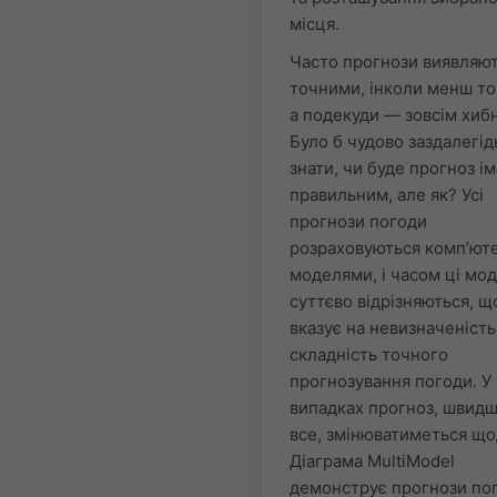
місця.
Часто прогнози виявляю
точними, інколи менш т
а подекуди — зовсім хиб
Було б чудово заздалегід
знати, чи буде прогноз і
правильним, але як? Усі
прогнози погоди
розраховуються комп’ют
моделями, і часом ці мод
суттєво відрізняються, щ
вказує на невизначеність 
складність точного
прогнозування погоди. У
випадках прогноз, швидш
все, змінюватиметься що
Діаграма MultiModel
демонструє прогнози по