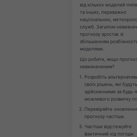
від кількох моделей met
та інших, переважно
національних, метеорол
служб. Загалом невизнач
прогнозу зростає зі
збільшенням розбіжност
моделями.
Що робити, якщо прогноз
невизначеним?
Розробіть альтернатив
своїх рішень, які будут
здійсненними за будь-
можливого розвитку по
Перевіряйте оновленн
прогнозу частіше.
Частіше відстежуйте
фактичний хід погоди.