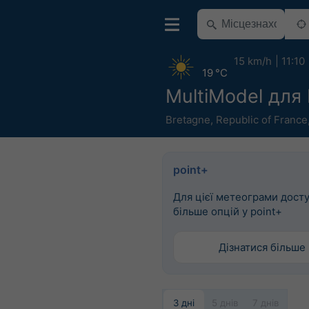
15 km/h
11:10
19 °C
MultiModel для
Bretagne
,
Republic of France
point+
Для цієї метеограми дост
більше опцій у point+
Дізнатися більше
3 дні
5 днів
7 днів