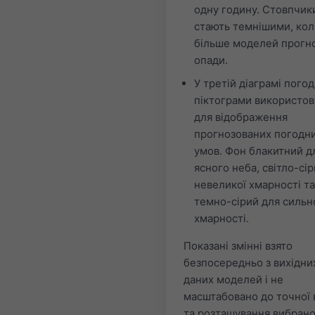
одну годину. Стовпчик
стають темнішими, кол
більше моделей прогн
опади.
У третій діаграмі погод
піктограми використо
для відображення
прогнозованих погодн
умов. Фон блакитний д
ясного неба, світло-сі
невеликої хмарності та
темно-сірий для сильн
хмарності.
Показані змінні взято
безпосередньо з вихідни
даних моделей і не
масштабовано до точної 
та розташування вибран