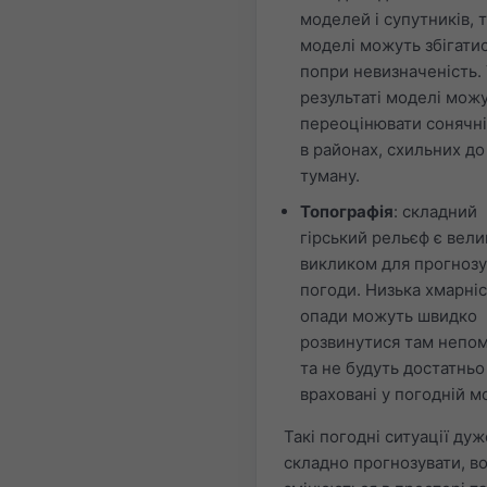
моделей і супутників, 
моделі можуть збігати
попри невизначеність.
результаті моделі мож
переоцінювати сонячні
в районах, схильних до
туману.
Топографія
: складний
гірський рельєф є вел
викликом для прогноз
погоди. Низька хмарніс
опади можуть швидко
розвинутися там непом
та не будуть достатньо
враховані у погодній м
Такі погодні ситуації дуж
складно прогнозувати, в