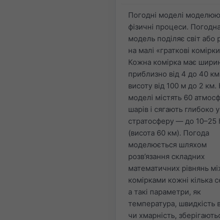
Погодні моделі моделюю
фізичні процеси. Погодн
модель поділяє світ або 
на малі «граткові комірки
Кожна комірка має шири
приблизно від 4 до 40 км 
висоту від 100 м до 2 км.
моделі містять 60 атмос
шарів і сягають глибоко у
стратосферу — до 10–25 
(висота 60 км). Погода
моделюється шляхом
розв’язання складних
математичних рівнянь мі
комірками кожні кілька с
а такі параметри, як
температура, швидкість в
чи хмарність, зберігають