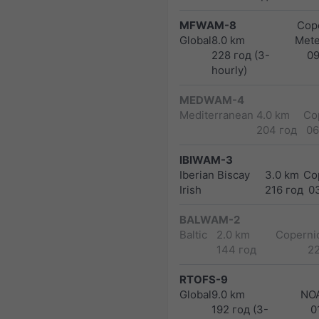
MFWAM-8
Cope
Global
8.0 km
Met
228 год (3-
0
hourly)
MEDWAM-4
Mediterranean
4.0 km
Co
204 год
06
IBIWAM-3
Iberian Biscay
3.0 km
Co
Irish
216 год
0
BALWAM-2
Baltic
2.0 km
Copernic
144 год
2
RTOFS-9
Global
9.0 km
NO
192 год (3-
0