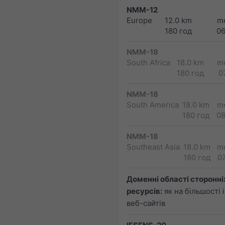
NMM-12
Europe
12.0 km
m
180 год
0
NMM-18
South Africa
18.0 km
m
180 год
0
NMM-18
South America
18.0 km
m
180 год
0
NMM-18
Southeast Asia
18.0 km
m
180 год
0
Доменні області сторонні
ресурсів:
як на більшості 
веб-сайтів