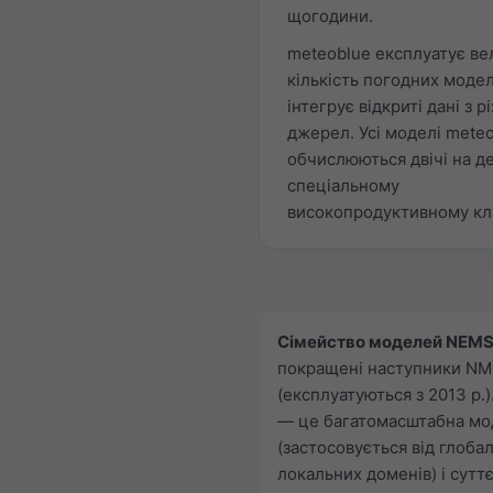
щогодини.
meteoblue експлуатує ве
кількість погодних моде
інтегрує відкриті дані з р
джерел. Усі моделі mete
обчислюються двічі на д
спеціальному
високопродуктивному кл
Сімейство моделей NEMS
покращені наступники N
(експлуатуються з 2013 р.
— це багатомасштабна мо
(застосовується від глоба
локальних доменів) і сутт