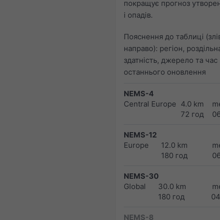
покращує прогноз утворе
і опадів.
Пояснення до таблиці (злі
направо): регіон, роздільн
здатність, джерело та час
останнього оновлення
NEMS-4
Central Europe
4.0 km
m
72 год
0
NEMS-12
Europe
12.0 km
m
180 год
0
NEMS-30
Global
30.0 km
m
180 год
04
NEMS-8