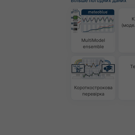
Більше погодних даних
К
(моде
MultiModel
ensemble
Т
Короткострокова
перевірка