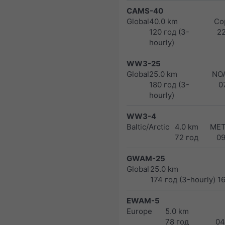
CAMS-40
Global
40.0 km
Co
120 год (3-
2
hourly)
WW3-25
Global
25.0 km
NO
180 год (3-
0
hourly)
WW3-4
Baltic/Arctic
4.0 km
MET
72 год
0
GWAM-25
Global
25.0 km
174 год (3-hourly)
1
EWAM-5
Europe
5.0 km
78 год
04