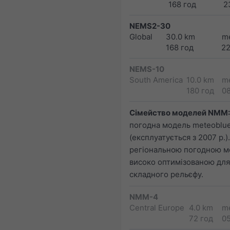
168 год
2
NEMS2-30
Global
30.0 km
m
168 год
2
NEMS-10
South America
10.0 km
m
180 год
0
Сімейство моделей NMM:
погодна модель meteoblu
(експлуатується з 2007 р.
регіональною погодною м
високо оптимізованою для
складного рельєфу.
NMM-4
Central Europe
4.0 km
m
72 год
0