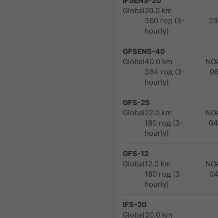
IFSENS-20
Global
20.0 km
360 год (3-
23
hourly)
GFSENS-40
Global
40.0 km
NO
384 год (3-
0
hourly)
GFS-25
Global
22.0 km
NO
180 год (3-
04
hourly)
GFS-12
Global
12.0 km
NO
180 год (3-
04
hourly)
IFS-20
Global
20.0 km