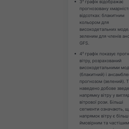
3
й
графік відображає
прогнозовану хмарніст
відсотках: блакитним
кольором для
високодетальних моде
зеленим для членів а
GFS.
4
й
графік показує прог
вітру, розрахований
високодетальними мо
(блакитний) і ансамбл
прогнозом (зелений). 
наведено добове звед
напрямку вітру у вигля
вітрової рози. Більші
сегменти означають, щ
напрямок вітру є більш
ймовірним та частішим