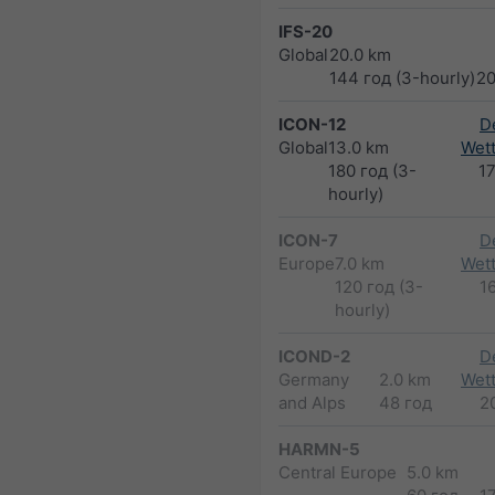
IFS-20
Global
20.0 km
144 год (3-hourly)
2
ICON-12
D
Global
13.0 km
Wett
180 год (3-
1
hourly)
ICON-7
D
Europe
7.0 km
Wett
120 год (3-
1
hourly)
ICOND-2
D
Germany
2.0 km
Wett
and Alps
48 год
2
HARMN-5
Central Europe
5.0 km