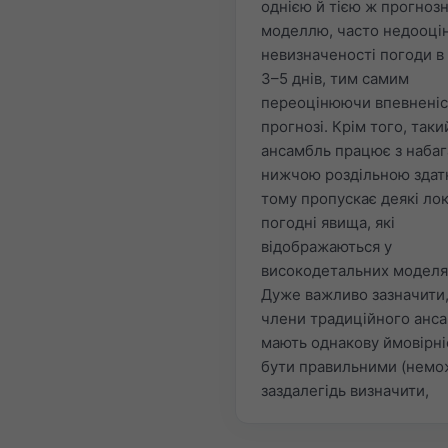
однією й тією ж прогноз
моделлю, часто недооці
невизначеності погоди в
3–5 днів, тим самим
переоцінюючи впевненіс
прогнозі. Крім того, таки
ансамбль працює з набаг
нижчою роздільною здатн
тому пропускає деякі ло
погодні явища, які
відображаються у
високодетальних моделя
Дуже важливо зазначити,
члени традиційного анс
мають однакову ймовірні
бути правильними (нем
заздалегідь визначити,