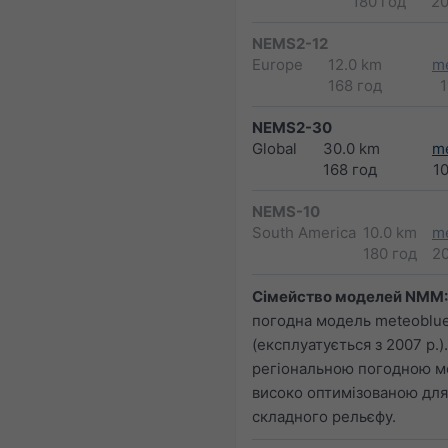
180 год
2
NEMS2-12
Europe
12.0 km
m
168 год
1
NEMS2-30
Global
30.0 km
m
168 год
1
NEMS-10
South America
10.0 km
m
180 год
2
Сімейство моделей NMM:
погодна модель meteoblu
(експлуатується з 2007 р.
регіональною погодною м
високо оптимізованою для
складного рельєфу.