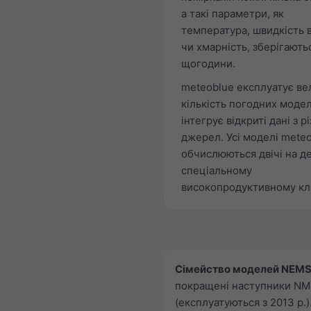
а такі параметри, як
температура, швидкість в
чи хмарність, зберігають
щогодини.
meteoblue експлуатує ве
кількість погодних моде
інтегрує відкриті дані з р
джерел. Усі моделі mete
обчислюються двічі на д
спеціальному
високопродуктивному кл
Сімейство моделей NEMS
покращені наступники N
(експлуатуються з 2013 р.