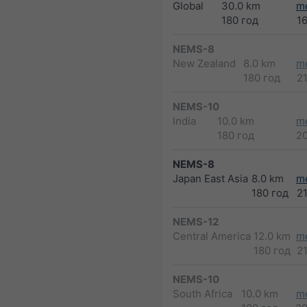
Global
30.0 km
m
180 год
1
NEMS-8
New Zealand
8.0 km
m
180 год
2
NEMS-10
India
10.0 km
m
180 год
2
NEMS-8
Japan East Asia
8.0 km
m
180 год
2
NEMS-12
Central America
12.0 km
m
180 год
2
NEMS-10
South Africa
10.0 km
m