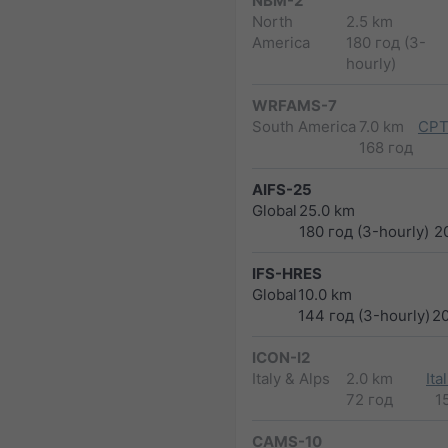
NBM-2
North
2.5 km
America
180 год (3-
hourly)
WRFAMS-7
South America
7.0 km
CPT
168 год
AIFS-25
Global
25.0 km
180 год (3-hourly)
2
IFS-HRES
Global
10.0 km
144 год (3-hourly)
2
ICON-I2
Italy & Alps
2.0 km
Ita
72 год
1
CAMS-10