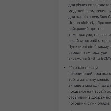
для різних високодета
моделей і помаранчев
для членів ансамблю G
Чорна лінія відображає
найкращий прогноз
температури, показани
нашій стартовій сторінц
Пунктирні лінії показу
середні температури
ансамблів GFS та ECM
2
й
графік показує
накопичений прогноз о
тобто загальну кількіс
випаде з сьогодні до да
показаної на часовій ос
стовпчики відображаю
погодинні суми опадів.