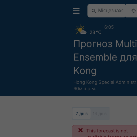
6:05
28 °C
Прогноз Mult
Ensemble дл
Kong
Hong Kong Special Administr
60м н.р.м.
7 днів
14 днів
This forecast is not