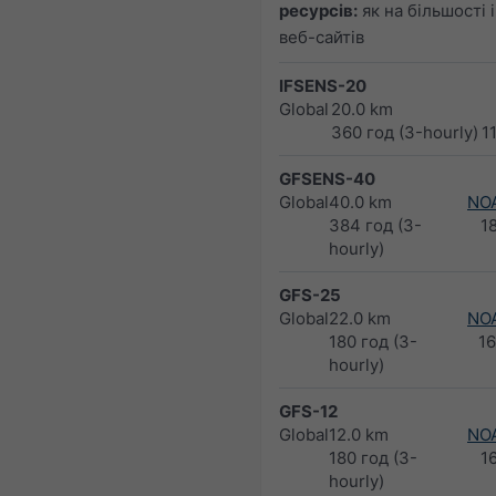
ресурсів:
як на більшості 
веб-сайтів
IFSENS-20
Global
20.0 km
360 год (3-hourly)
1
GFSENS-40
Global
40.0 km
NO
384 год (3-
1
hourly)
GFS-25
Global
22.0 km
NO
180 год (3-
1
hourly)
GFS-12
Global
12.0 km
NO
180 год (3-
1
hourly)