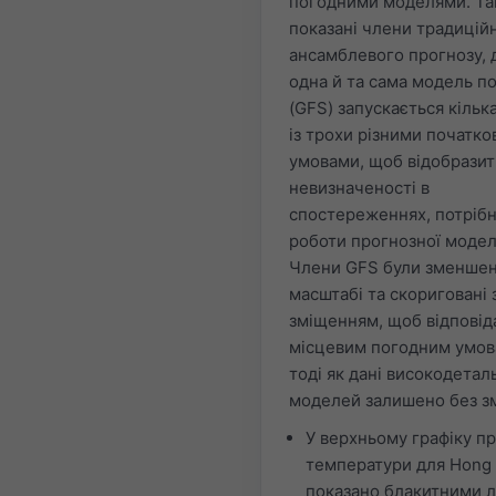
погодними моделями. Т
показані члени традицій
ансамблевого прогнозу, 
одна й та сама модель п
(GFS) запускається кілька
із трохи різними початк
умовами, щоб відобразит
невизначеності в
спостереженнях, потрібн
роботи прогнозної модел
Члени GFS були зменшен
масштабі та скориговані 
зміщенням, щоб відповід
місцевим погодним умов
тоді як дані високодетал
моделей залишено без зм
У верхньому графіку п
температури для Hong
показано блакитними л