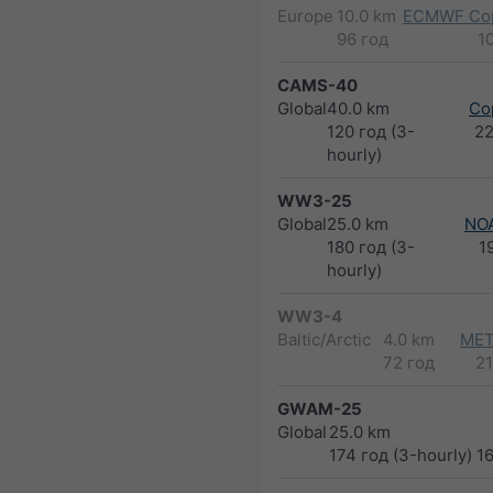
Europe
10.0 km
ECMWF Cop
96 год
1
CAMS-40
Global
40.0 km
Co
120 год (3-
2
hourly)
WW3-25
Global
25.0 km
NO
180 год (3-
1
hourly)
WW3-4
Baltic/Arctic
4.0 km
MET
72 год
2
GWAM-25
Global
25.0 km
174 год (3-hourly)
1