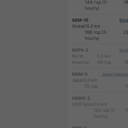
144 год (3-
1
hourly)
GEM-15
Env
Global
15.0 km
168 год (3-
2
hourly)
RDPS-2
Env
North
2.5 km
America
48 год
1
MSM-5
Japan Meteor
Japan
5.0 km
78 год
1
UKMO-2
UK/France
2.0 km
120 год (3-
1
hourly)