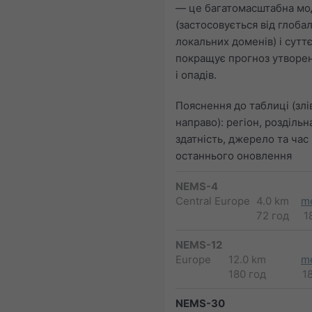
— це багатомасштабна мо
(застосовується від глоба
локальних доменів) і сутт
покращує прогноз утворе
і опадів.
Пояснення до таблиці (злі
направо): регіон, роздільн
здатність, джерело та час
останнього оновлення
NEMS-4
Central Europe
4.0 km
m
72 год
1
NEMS-12
Europe
12.0 km
m
180 год
1
NEMS-30