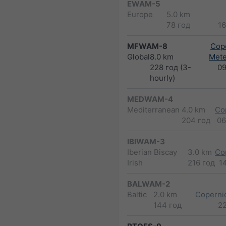
EWAM-5
Europe
5.0 km
78 год
1
MFWAM-8
Cope
Global
8.0 km
Met
228 год (3-
0
hourly)
MEDWAM-4
Mediterranean
4.0 km
Co
204 год
06
IBIWAM-3
Iberian Biscay
3.0 km
Co
Irish
216 год
1
BALWAM-2
Baltic
2.0 km
Copernic
144 год
2