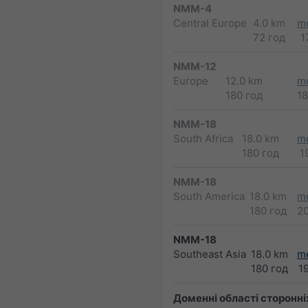
NMM-4
Central Europe
4.0 km
m
72 год
1
NMM-12
Europe
12.0 km
m
180 год
1
NMM-18
South Africa
18.0 km
m
180 год
1
NMM-18
South America
18.0 km
m
180 год
2
NMM-18
Southeast Asia
18.0 km
m
180 год
1
Доменні області сторонні