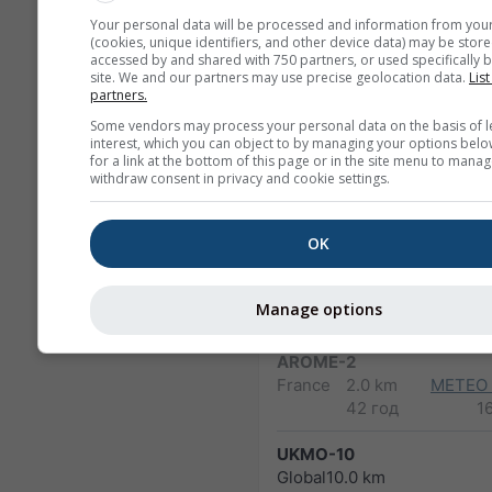
17 год
2
Your personal data will be processed and information from you
(cookies, unique identifiers, and other device data) may be store
accessed by and shared with 750 partners, or used specifically b
FV3-5
site. We and our partners may use precise geolocation data.
List
Alaska
5.0 km
NO
partners.
48 год
1
Some vendors may process your personal data on the basis of l
interest, which you can object to by managing your options belo
ARPEGE-25
for a link at the bottom of this page or in the site menu to manag
Global
25.0 km
withdraw consent in privacy and cookie settings.
96 год (3-
1
hourly)
OK
ARPEGE-11
Europe
11.0 km
METEO
Manage options
96 год
1
AROME-2
France
2.0 km
METEO
42 год
1
UKMO-10
Global
10.0 km