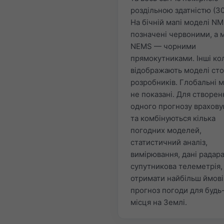
роздільною здатністю (30
На бічній мапі моделі N
позначені червоними, а 
NEMS — чорними
прямокутниками. Інші ко
відображають моделі сто
розробників. Глобальні 
не показані. Для створен
одного прогнозу врахов
та комбінуються кілька
погодних моделей,
статистичний аналіз,
вимірювання, дані радара
супутникова телеметрія,
отримати найбільш ймов
прогноз погоди для будь
місця на Землі.