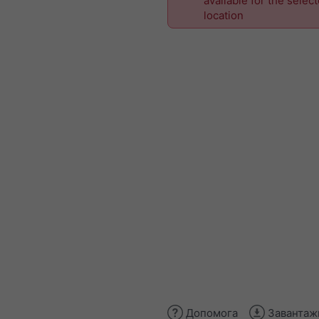
available for the selec
location
Допомога
Завантаж