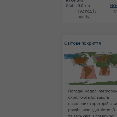
RTOFS-9
Global
9.0 km
NO
192 год (3-
0
hourly)
Світове покриття
Погодні моделі meteoblu
охоплюють більшість
населених територій з в
роздільною здатністю (3–
та весь світ із помірною