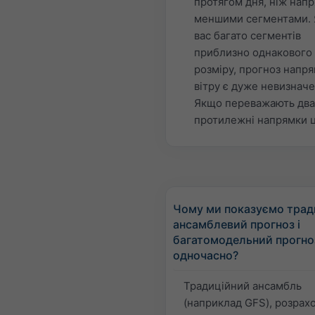
протягом дня, ніж напр
меншими сегментами. 
вас багато сегментів
приблизно однакового
розміру, прогноз напр
вітру є дуже невизнач
Якщо переважають два
протилежні напрямки 
Чому ми показуємо трад
ансамблевий прогноз і
багатомодельний прогно
одночасно?
Традиційний ансамбль
(наприклад GFS), розрах