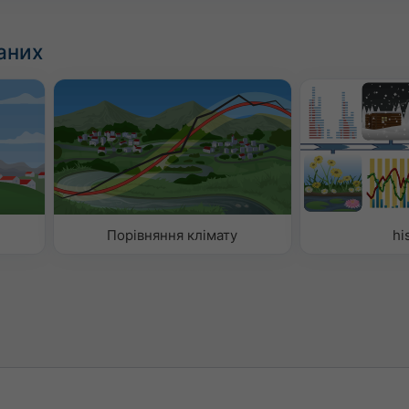
аних
Порівняння клімату
hi