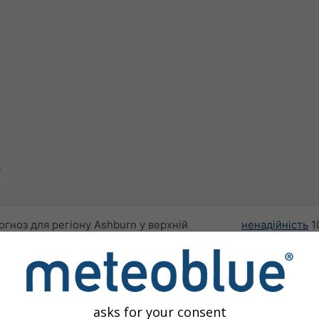
я
гноз для регіону Ashburn у верхній
ненадійність
1
середньомісячної температури та опадів
кілька місяців
рогноз є регіональним для ділянок площею
Оскільки сезо
надаємо резул
кліматичні характеристики
, такі як
оцінювання тре
asks for your consent
алії за цілий місяць. Аномалії — це
провідними Це