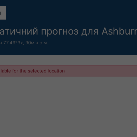
атичний прогноз для Ashbur
н 77.49°Зх,
90м н.р.м.
ilable for the selected location