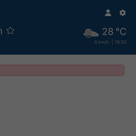
n
28 °C
6 km/h
18:30