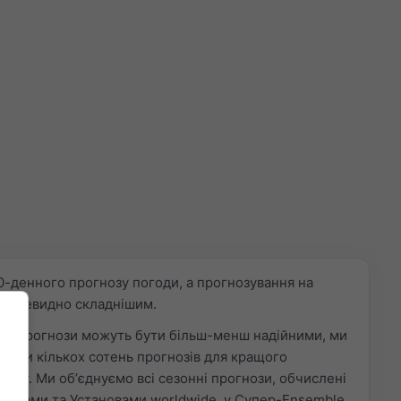
0-денного прогнозу погоди, а прогнозування на
 є очевидно складнішим.
нні прогнози можуть бути більш-менш надійними, ми
ьтати кількох сотень прогнозів для кращого
нду. Ми обʼєднуємо всі сезонні прогнози, обчислені
нтрами та Установами worldwide, у Супер-Ensemble