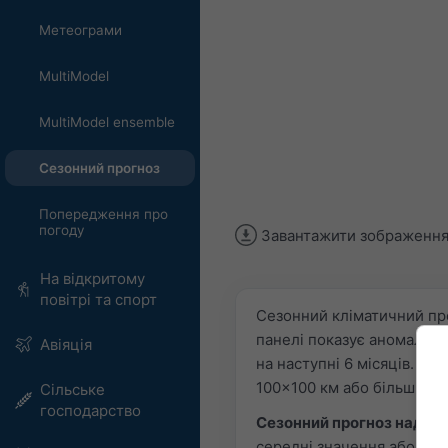
Метеограми
MultiModel
MultiModel ensemble
Сезонний прогноз
Попередження про
погоду
Завантажити зображенн
На відкритому
повітрі та спорт
Сезонний кліматичний про
панелі показує аномалії 
Авіяція
на наступні 6 місяців. П
100×100 км або більших.
Сільське
господарство
Сезонний прогноз надає 
середні значення або аном