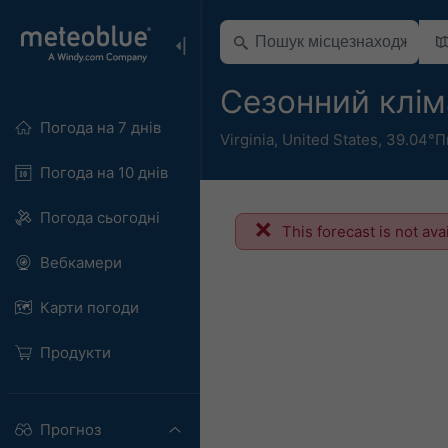
Сезонний клім
Погода на 7 днів
Virginia
,
United States
,
39.04°П
Погода на 10 днів
Погода сьогодні
This forecast is not ava
Вебкамери
Карти погоди
Продукти
Прогноз