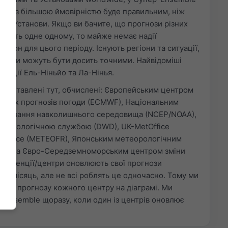
кий із більшою ймовірністю буде правильним, ніж
нієї Установи. Якщо ви бачите, що прогнози різних
ечать одне одному, то майже немає надії
сезон для цього періоду. Існують регіони та ситуації,
огнози можуть бути досить точними. Найвідоміші
уації Ель-Ніньйо та Ла-Нінья.
представлені тут, обчислені: Європейським центром
ових прогнозів погоди (ECMWF), Національним
нозування навколишнього середовища (NCEP/NOAA),
еорологічною службою (DWD), UK-MetOffice
France (METEOFR), Японським метеорологічним
MA) та Євро-Середземноморським центром зміни
). Агенції/центри оновлюють свої прогнози
на місяць, але не всі роблять це одночасно. Тому ми
пуск прогнозу кожного центру на діаграмі. Ми
 ensemble щоразу, коли один із центрів оновлює