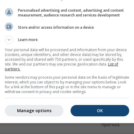
ої норми. Отже, негативні температурна
(ENSEMBLE), я
Personalised advertising and content, advertising and content
ають прохолодніші та сухіші, ніж у
прогноз від од
measurement, audience research and services development
тологічна інформація дає мало
моделей супер
Store and/or access information on a device
погоду. Уявімо місяць із позитивною
спрогнозувати 
вірно, що кожна година цього місяця
де сезонні пр
Learn more
алістичніше, що деякі дні будуть значно
приклади — сит
 — середніми. Важливо, що можуть бути й
Your personal data will be processed and information from your device
Різні моделі, 
(cookies, unique identifiers, and other device data) may be stored by,
значно холодніші за норму, тож позитивна
accessed by and shared with 750 partners, or used specifically by this
середньострок
ує, наприклад, відсутності заморозків.
site. We and our partners may use precise geolocation data.
List of
центром прог
partners.
 на конкретний день технічно
Німецькою мет
Some vendors may process your personal data on the basis of legitimate
він менш надійний, ніж кліматичне
(UKMO), Meteo
interest, which you can object to by managing your options below. Look
for a link at the bottom of this page or in the site menu to manage or
 що добова погода піддається значним
агентством (J
withdraw consent in privacy and cookie settings.
мезо- чи мікромасштабними явищами, а
клімату (CMCC
о виміряти достатньо точно, тому добові
приблизно раз 
ично менш надійними, ніж кліматичне
позначаємо за
Manage options
OK
в наперед. Ви, мабуть, уже помічали
перераховуємо
прогноз.