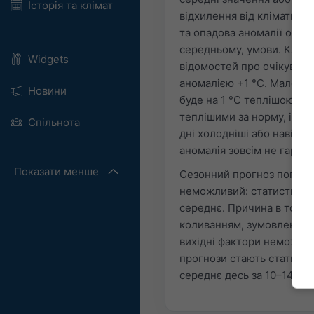
Історія та клімат
відхилення від кліматичн
та опадова аномалії означ
середньому, умови. Кліма
Widgets
відомостей про очікувану 
аномалією +1 °C. Малоймо
Новини
буде на 1 °C теплішою. Ре
теплішими за норму, інші
Спільнота
дні холодніші або навіть 
аномалія зовсім не гарант
Показати менше
Сезонний прогноз погоди
неможливий: статистично 
середнє. Причина в тому,
коливанням, зумовленим 
вихідні фактори неможлив
прогнози стають статист
середнє десь за 10–14 дні