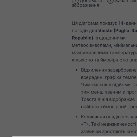
Допомога
Завантаж
зображення
Ця діаграма показує 14-ден
погоди для
Vieste (Puglia, It
Republic)
із щоденними
метеосимволами, мінімальн
максимальними температур
кількістю та ймовірністю опа
Відхилення зафарбоване
всередині графіка темпе
Чим сильніші підйоми та
тим менш певним є прог
Товста лінія відображає
найбільш ймовірний тре
Коливання опадів познач
«T». Такі невизначеності
зазвичай зростають із кі