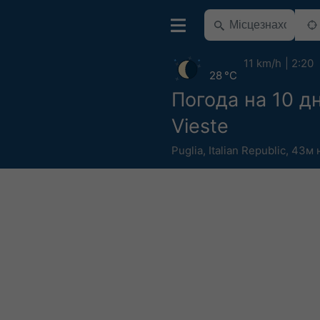
11 km/h
2:20
28 °C
Погода на 10 дн
Vieste
Puglia
,
Italian Republic
,
43м н