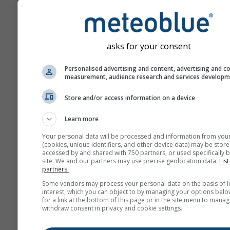
днів прогнозу наперед.
Прогноз створюється за
допомогою «ensemble»-
моделей. Виконується к
asks for your consent
прогонів моделі з різни
Personalised advertising and content, advertising and c
початковими параметра
measurement, audience research and services develop
точніше оцінити
передбачуваність прогно
Store and/or access information on a device
Learn more
Більше погодних даних
Your personal data will be processed and information from you
(cookies, unique identifiers, and other device data) may be store
accessed by and shared with 750 partners, or used specifically b
site. We and our partners may use precise geolocation data.
List
Mult
partners.
ens
Some vendors may process your personal data on the basis of l
interest, which you can object to by managing your options belo
for a link at the bottom of this page or in the site menu to manag
Сезонний
withdraw consent in privacy and cookie settings.
прогноз