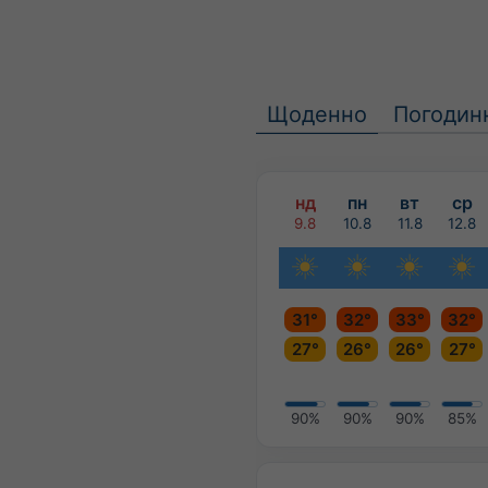
Щоденно
Погодин
нд
пн
вт
ср
9.8
10.8
11.8
12.8
31°
32°
33°
32°
27°
26°
26°
27°
90%
90%
90%
85%