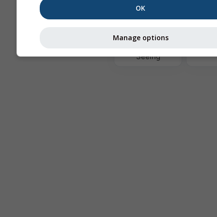
OK
Те
Manage options
Astronomy
Seeing