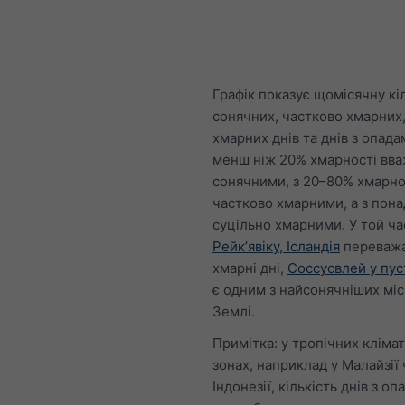
Графік показує щомісячну кі
сонячних, частково хмарних,
хмарних днів та днів з опадам
менш ніж 20% хмарності вв
сонячними, з 20–80% хмарно
частково хмарними, а з пон
суцільно хмарними. У той час
Рейкʼявіку, Ісландія
переваж
хмарні дні,
Соссусвлей у пус
є одним з найсонячніших міс
Землі.
Примітка: у тропічних кліма
зонах, наприклад у Малайзії 
Індонезії, кількість днів з о