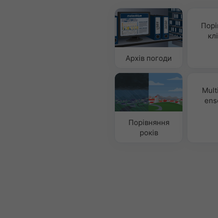
Порі
кл
Архів погоди
Mult
ens
Порівняння
років