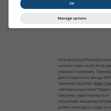
OK
Manage options
Роза вітрів для Palestina пок
скільки годин на рік вітер дм
указаного напрямку. Приклад
дме з південного заходу (SW
північний схід (NE).
Кейп-Го
найпівденніша точка Півден
Америки, характеризується
потужними західними вітрам
робить проходи зі сходу на з