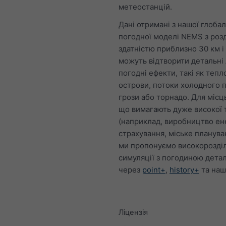
метеостанцій.
Дані отримані з нашої глобал
погодної моделі NEMS з роз
здатністю приблизно 30 км і
можуть відтворити детальні 
погодні ефекти, такі як тепл
острови, потоки холодного п
грози або торнадо. Для місць
що вимагають дуже високої 
(наприклад, виробництво ене
страхування, міське планува
ми пропонуємо високорозділ
симуляції з погодиною детал
через
point+
,
history+
та на
Ліцензія