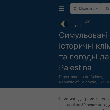
1:00
18 °C
Симульовані
історичні клі
та погодні да
Palestina
Departamento de Caldas
,
Republic of Colombia
,
1572м 
Кліматичні діаграми meteob
засновані на 30 роках погод