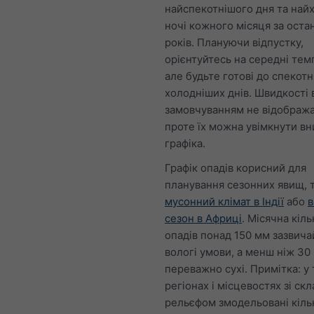
найспекотнішого дня та най
ночі кожного місяця за оста
років. Плануючи відпустку,
орієнтуйтесь на середні тем
але будьте готові до спекотн
холодніших днів. Швидкості в
замовчуванням не відобража
проте їх можна увімкнути вн
графіка.
Графік опадів корисний для
планування сезонних явищ, т
мусонний клімат в Індії
або
в
сезон в Африці
. Місячна кіль
опадів понад 150 мм зазвича
вологі умови, а менш ніж 3
переважно сухі. Примітка: у
регіонах і місцевостях зі ск
рельєфом змодельовані кіль