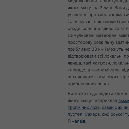
моделювання та доступні дл
якого місця на Землі. Вони д
уявлення про типові клімати
та очікувані показники (тем
опади, сонячне сяйво та віте
Симульовані метеодані маю
просторову роздільну здатні
приблизно 30 км і можуть н
відтворювати всі локальні по
явища, такі як грози, локальн
торнадо, а також місцеві від
що виникають у міських, гір
прибережних зонах.
Ви можете дослідити клімат
якого місця, наприклад
амаз
тропічних лісів
,
саван Захід
пустелі Сахара
,
сибірської т
Гімалаїв
.