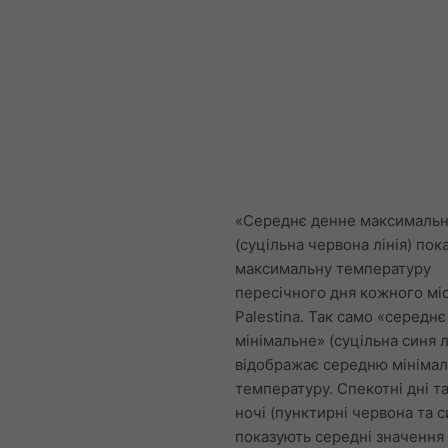
«Середнє денне максималь
(суцільна червона лінія) пок
максимальну температуру
пересічного дня кожного мі
Palestina. Так само «середн
мінімальне» (суцільна синя л
відображає середню мініма
температуру. Спекотні дні т
ночі (пунктирні червона та си
показують середні значення