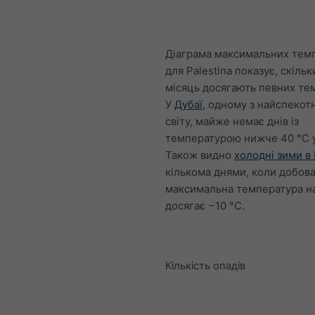
Діаграма максимальних тем
для Palestina показує, скільк
місяць досягають певних те
У
Дубаї
, одному з найспекот
світу, майже немає днів із
температурою нижче 40 °C у
Також видно
холодні зими в
кількома днями, коли добов
максимальна температура на
досягає −10 °C.
Кількість опадів