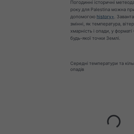
Погодинні історичні метеода
року для Palestina можна пр
допомогою
history+
. Завант
змінні, як температура, вітер
хмарність і опади, у форматі
будь-якої точки Землі.
Середні температури та кіль
опадів