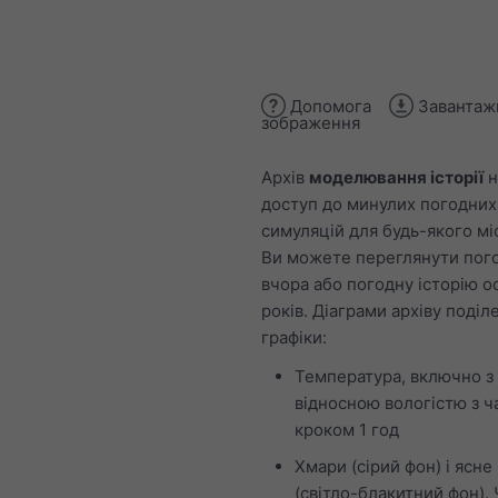
Допомога
Завантаж
зображення
Архів
моделювання історії
н
доступ до минулих погодних
симуляцій для будь-якого міс
Ви можете переглянути пого
вчора або погодну історію о
років. Діаграми архіву поділ
графіки:
Температура, включно з
відносною вологістю з 
кроком 1 год
Хмари (сірий фон) і ясне
(світло-блакитний фон).