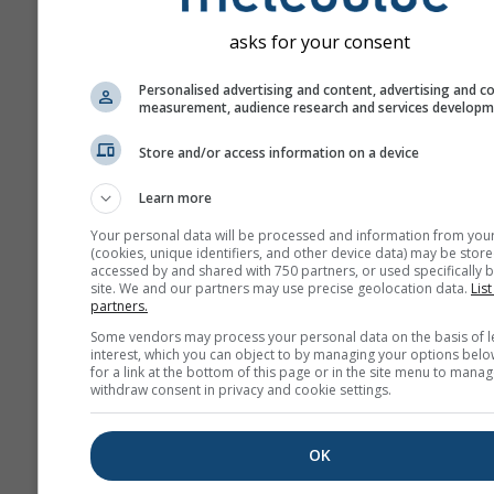
сітки можна знайти 
із координатами.
asks for your consent
Діаграма "15 днів"
Personalised advertising and content, advertising and c
відображає погодинн
measurement, audience research and services develop
За місяць надаються
Store and/or access information on a device
щоденні агрегації
мінімальних,
Learn more
максимальних та се
значень. Для понад 
Your personal data will be processed and information from you
(cookies, unique identifiers, and other device data) may be store
місяців доступні міс
accessed by and shared with 750 partners, or used specifically b
агрегації.
site. We and our partners may use precise geolocation data.
List
partners.
Ми також пропонує
Some vendors may process your personal data on the basis of l
необроблені дані дл
interest, which you can object to by managing your options belo
for a link at the bottom of this page or in the site menu to manag
продажу. Будь ласка
withdraw consent in privacy and cookie settings.
звертайтеся до нас з
додатковою інформа
OK
(
support@meteoblue