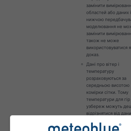
замінити вимірюванн
областей або даних 
нижчою передбачув
моделювання не мо
замінити вимірюванн
також не може
використовуватися я
доказ.
Дані про вітер і
температуру
розраховуються за
середньою висотою
комірки сітки. Тому
температури для гір 
узбереж можуть де
відрізнятися від дани
точному місці, яке в
вибрали. Висоту ком