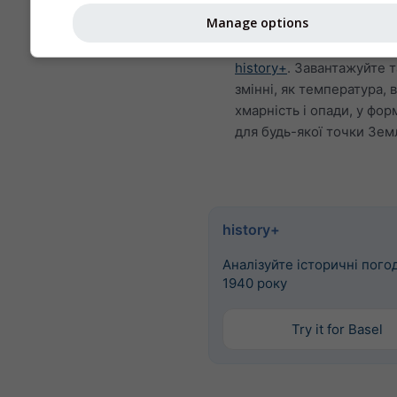
Погодинні історичні мет
Manage options
1940 року для 46.93°Пн 
можна придбати за доп
history+
. Завантажуйте т
змінні, як температура, в
хмарність і опади, у фор
для будь-якої точки Земл
history+
Аналізуйте історичні погод
1940 року
Try it for Basel