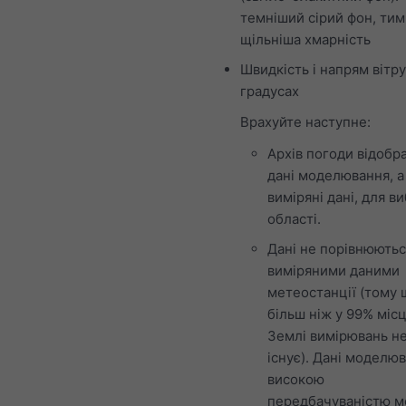
темніший сірий фон, тим
щільніша хмарність
Швидкість і напрям вітру
градусах
Врахуйте наступне:
Архів погоди відобр
дані моделювання, а
виміряні дані, для в
області.
Дані не порівнюютьс
виміряними даними
метеостанції (тому 
більш ніж у 99% місц
Землі вимірювань н
існує). Дані моделюв
високою
передбачуваністю 