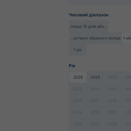
Часовий діапазон
перші 15 днів або…
…останні обраного місяця
1 мі
1 рік
Рік
2026
2025
2024
20
2022
2021
2020
20
2018
2017
2016
20
2014
2013
2012
20
2010
2009
2008
20