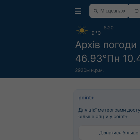
8:20
9 °C
Архів погоди
46.93°Пн 10.
2920м н.р.м.
point+
Для цієї метеограми дост
більше опцій у point+
Дізнатися більше