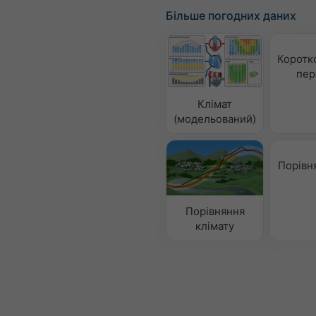
Більше погодних даних
Коротк
пер
Клімат
(модельований)
Порівн
Порівняння
клімату