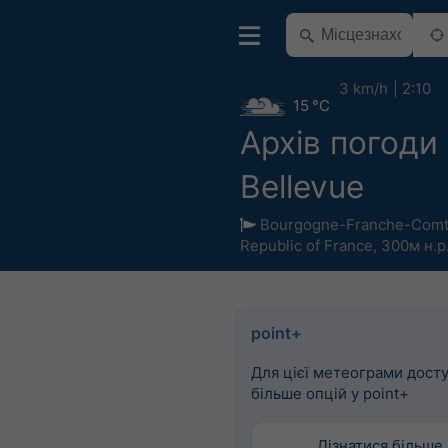
3 km/h
2:10
15 °C
Архів погоди
Bellevue
Bourgogne-Franche-Com
Republic of France
,
300м н.р
point+
Для цієї метеограми дост
більше опцій у point+
Дізнатися більше