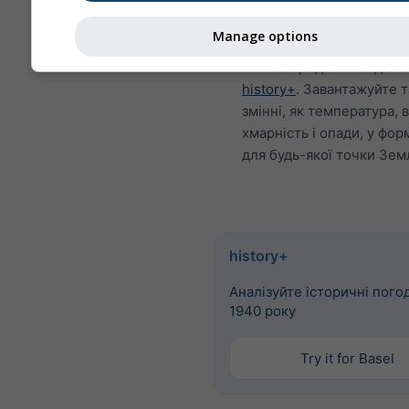
Погодинні історичні мет
Manage options
1940 року для Autun-Bel
можна придбати за доп
history+
. Завантажуйте т
змінні, як температура, в
хмарність і опади, у фор
для будь-якої точки Земл
history+
Аналізуйте історичні погод
1940 року
Try it for Basel