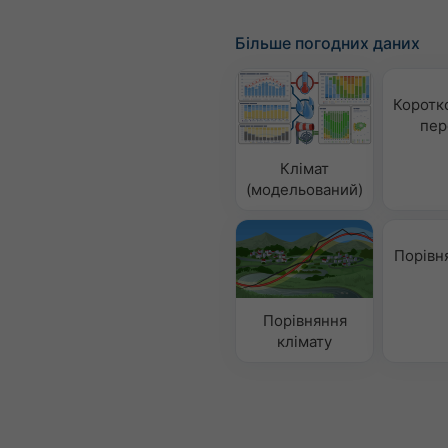
Більше погодних даних
Коротк
пер
Клімат
(модельований)
Порівн
Порівняння
клімату