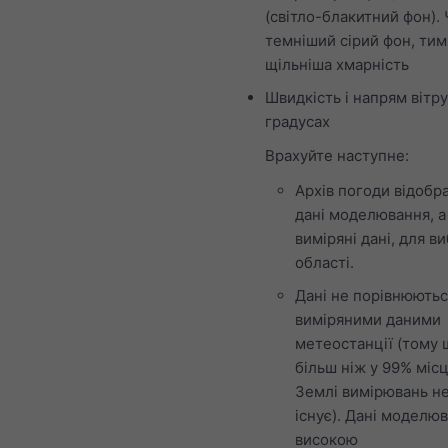
(світло-блакитний фон).
темніший сірий фон, тим
щільніша хмарність
Швидкість і напрям вітру
градусах
Врахуйте наступне:
Архів погоди відобр
дані моделювання, а
виміряні дані, для в
області.
Дані не порівнюютьс
виміряними даними
метеостанції (тому 
більш ніж у 99% місц
Землі вимірювань н
існує). Дані моделюв
високою