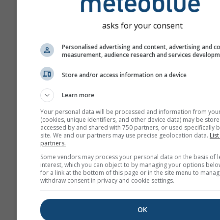
вибрали. Висоту ком
сітки можна знайти 
asks for your consent
із координатами.
Діаграма "15 днів"
Personalised advertising and content, advertising and c
measurement, audience research and services develop
відображає погодинн
За місяць надаються
Store and/or access information on a device
щоденні агрегації
мінімальних,
Learn more
максимальних та се
Your personal data will be processed and information from you
значень. Для понад 
(cookies, unique identifiers, and other device data) may be store
місяців доступні міс
accessed by and shared with 750 partners, or used specifically b
site. We and our partners may use precise geolocation data.
List
агрегації.
partners.
Ми також пропонує
Some vendors may process your personal data on the basis of l
interest, which you can object to by managing your options belo
необроблені дані дл
for a link at the bottom of this page or in the site menu to manag
продажу. Будь ласка
withdraw consent in privacy and cookie settings.
звертайтеся до нас з
додатковою інформа
OK
(
support@meteoblue