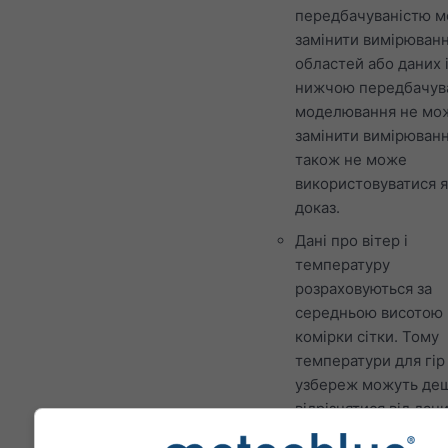
передбачуваністю 
замінити вимірюванн
областей або даних 
нижчою передбачув
моделювання не мо
замінити вимірюванн
також не може
використовуватися я
доказ.
Дані про вітер і
температуру
розраховуються за
середньою висотою
комірки сітки. Тому
температури для гір 
узбереж можуть де
відрізнятися від дани
точному місці, яке в