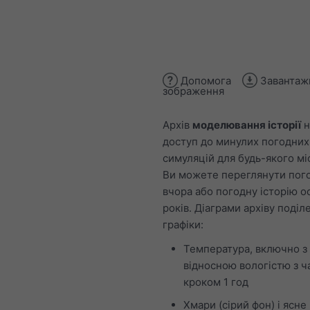
Допомога
Завантаж
зображення
Архів
моделювання історії
н
доступ до минулих погодних
симуляцій для будь-якого міс
Ви можете переглянути пого
вчора або погодну історію о
років. Діаграми архіву поділ
графіки:
Температура, включно з
відносною вологістю з 
кроком 1 год
Хмари (сірий фон) і ясне