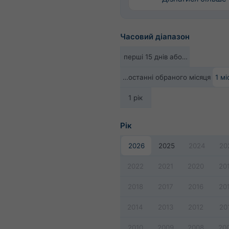
Часовий діапазон
перші 15 днів або…
…останні обраного місяця
1 мі
1 рік
Рік
2026
2025
2024
20
2022
2021
2020
20
2018
2017
2016
20
2014
2013
2012
20
2010
2009
2008
20