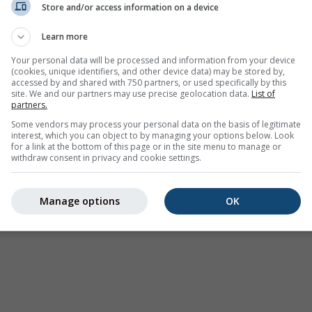
Store and/or access information on a device
Несприятливі погодні умови
Learn more
Where2Go
Синоптичні графіки
Your personal data will be processed and information from your device
(cookies, unique identifiers, and other device data) may be stored by,
Температура та вологість
accessed by and shared with 750 partners, or used specifically by this
site. We and our partners may use precise geolocation data.
List of
Опади
partners.
Авіація та хмарність
Some vendors may process your personal data on the basis of legitimate
interest, which you can object to by managing your options below. Look
Море та серфінг
for a link at the bottom of this page or in the site menu to manage or
withdraw consent in privacy and cookie settings.
Якість повітря та пилок
Сезонний прогноз
Manage options
OK
Holiday Planner
Більше мап