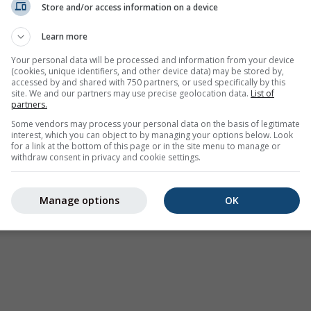
Store and/or access information on a device
Несприятливі погодні умови
Learn more
Where2Go
Синоптичні графіки
Your personal data will be processed and information from your device
(cookies, unique identifiers, and other device data) may be stored by,
Температура та вологість
accessed by and shared with 750 partners, or used specifically by this
site. We and our partners may use precise geolocation data.
List of
Опади
partners.
Авіація та хмарність
Some vendors may process your personal data on the basis of legitimate
interest, which you can object to by managing your options below. Look
Море та серфінг
for a link at the bottom of this page or in the site menu to manage or
withdraw consent in privacy and cookie settings.
Якість повітря та пилок
Сезонний прогноз
Manage options
OK
Holiday Planner
Більше мап