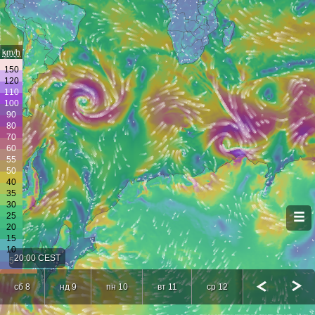
km/h
20:00 CEST
сб 8
нд 9
пн 10
вт 11
ср 12