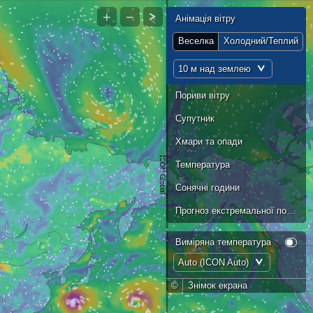
+
−
Анімація вітру
Веселка
Холодний/Теплий
10 м над землею
Пориви вітру
Супутник
Хмари та опади
Температура
Сонячні години
Прогноз екстремальної погоди
Виміряна температура
Auto (ICON Auto)
©
Знімок екрана