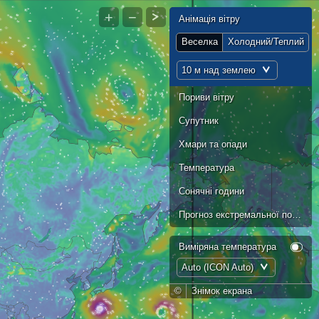
+
−
Анімація вітру
Веселка
Холодний/Теплий
10 м над землею
Пориви вітру
Супутник
Хмари та опади
Температура
Сонячні години
Прогноз екстремальної погоди
Виміряна температура
Auto (ICON Auto)
©
Знімок екрана