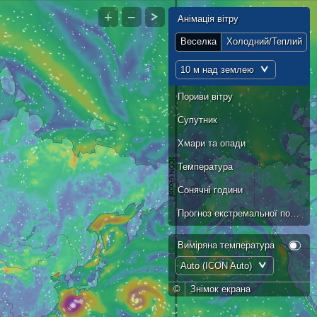
+
−
Анімація вітру
Веселка
Холодний/Теплий
10 м над землею
Пориви вітру
Супутник
Хмари та опади
Температура
Сонячні години
Прогноз екстремальної погоди
Виміряна температура
Auto (ICON Auto)
©
Знімок екрана