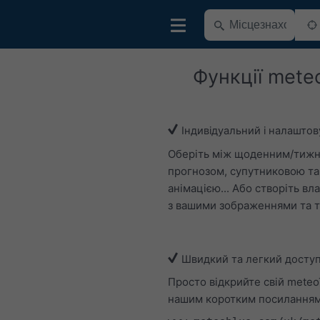
Функції mete
Індивідуальний і налашто
Оберіть між щоденним/тиж
прогнозом, супутниковою т
анімацією... Або створіть вл
з вашими зображеннями та т
Швидкий та легкий досту
Просто відкрийте свій meteo
нашим коротким посиланням