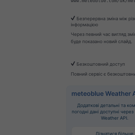
www.meteoblue.com/uk/me
Безперервна зміна між рі
інформацією
Через певний час вигляд змі
буде показано новий слайд.
Безкоштовний доступ
Повний сервіс є безкоштовн
meteoblue Weather 
Додаткові детальні та ко
погодні дані доступні через
Weather API.
Дізнатися більше